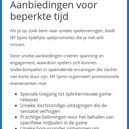
Aanbiedingen voor
beperkte tijd
Als je op zoek bent naar unieke spelervaringen, biedt
NY Spins tijdelijke spelpromoties die je niet wilt
missen.
Deze unieke aanbiedingen creëren spanning en
engagement, waardoor spelers zich kunnen
onderdompelen in opwindende ervaringen die slechts
van korte duur zijn. NY Spins organiseert promotionele
evenementen met:
Speciale toegang tot splinternieuwe game-
releases
Unieke, kortstondige uitdagingen die de
sensatie verhogen
Prachtige beloningen voor het behalen van
specifieke mijlpalen in de game
Unieke bonusrondes ontworpen om