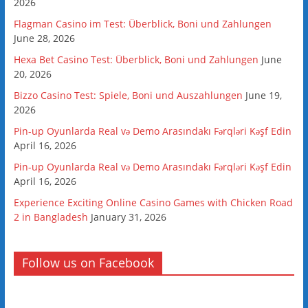
2026
Flagman Casino im Test: Überblick, Boni und Zahlungen
June 28, 2026
Hexa Bet Casino Test: Überblick, Boni und Zahlungen
June
20, 2026
Bizzo Casino Test: Spiele, Boni und Auszahlungen
June 19,
2026
Pin-up Oyunlarda Real və Demo Arasındakı Fərqləri Kəşf Edin
April 16, 2026
Pin-up Oyunlarda Real və Demo Arasındakı Fərqləri Kəşf Edin
April 16, 2026
Experience Exciting Online Casino Games with Chicken Road
2 in Bangladesh
January 31, 2026
Follow us on Facebook