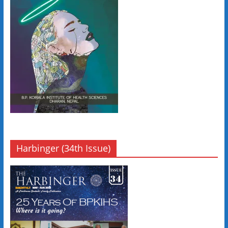
Harbinger (34th Issue)