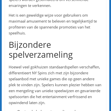
ervaringen te verkennen.
Het is een geweldige wijze voor gebruikers om
maximaal amusement te beleven en tegelijkertijd te
profiteren van de spannende promoties van het
speelhuis.
Bijzondere
spelverzameling
Hoewel veel gokhuizen standaardspellen verschaffen,
differentieert NY Spins zich met zijn bijzondere
spelaanbod met unieke games die op geen andere
plek te vinden zijn. Spelers kunnen plezier hebben van
een mengeling van unieke speelwijzen en gevarieerde
spelsoorten die het entertainment verfrissend en
opwindend laten zijn.