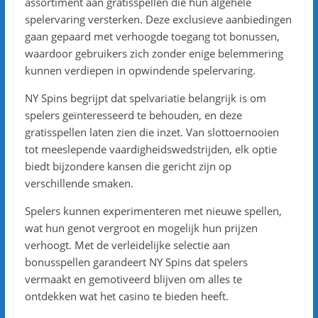
assortiment aan gratisspellen die hun algehele
spelervaring versterken. Deze exclusieve aanbiedingen
gaan gepaard met verhoogde toegang tot bonussen,
waardoor gebruikers zich zonder enige belemmering
kunnen verdiepen in opwindende spelervaring.
NY Spins begrijpt dat spelvariatie belangrijk is om
spelers geïnteresseerd te behouden, en deze
gratisspellen laten zien die inzet. Van slottoernooien
tot meeslepende vaardigheidswedstrijden, elk optie
biedt bijzondere kansen die gericht zijn op
verschillende smaken.
Spelers kunnen experimenteren met nieuwe spellen,
wat hun genot vergroot en mogelijk hun prijzen
verhoogt. Met de verleidelijke selectie aan
bonusspellen garandeert NY Spins dat spelers
vermaakt en gemotiveerd blijven om alles te
ontdekken wat het casino te bieden heeft.