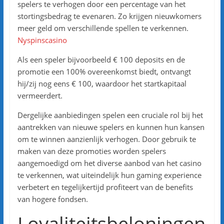
spelers te verhogen door een percentage van het
stortingsbedrag te evenaren. Zo krijgen nieuwkomers
meer geld om verschillende spellen te verkennen.
Nyspinscasino
Als een speler bijvoorbeeld € 100 deposits en de
promotie een 100% overeenkomst biedt, ontvangt
hij/zij nog eens € 100, waardoor het startkapitaal
vermeerdert.
Dergelijke aanbiedingen spelen een cruciale rol bij het
aantrekken van nieuwe spelers en kunnen hun kansen
om te winnen aanzienlijk verhogen. Door gebruik te
maken van deze promoties worden spelers
aangemoedigd om het diverse aanbod van het casino
te verkennen, wat uiteindelijk hun gaming experience
verbetert en tegelijkertijd profiteert van de benefits
van hogere fondsen.
Loyaliteitsbeloningen