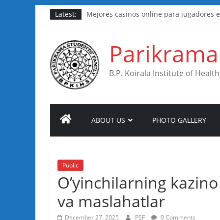
Skip
Latest:
Mejores casinos online para jugadores 
to
Kakadu Casino im Test: Spiele, Boni, Za
content
Online Casinos in Canada With Low Mi
Parikrama 
FastSlots Casino im Test: Spiele, Boni 
Flagman Casino im Test: Überblick, Bon
B.P. Koirala Institute of Heal
ABOUT US
PHOTO GALLERY
Public
O’yinchilarning kazino 
va maslahatlar
December 27, 2025
PSF
0 Comments