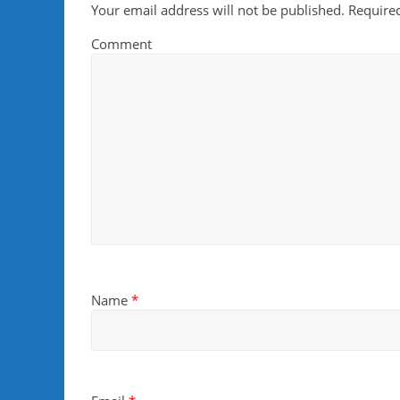
Your email address will not be published.
Required
Comment
Name
*