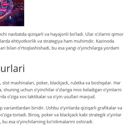
chi navbatda qiziqarli va hayajonli bo’ladi. Ular o’zlarini qimor
inlarda ehtiyotkorlik va strategiya ham muhimdir. Kazinoda
lari bilan o’rtoqlashishadi, bu esa yangi o’yinchilarga yordam
urlari
, slot mashinalari, poker, blackjack, ruletka va boshqalar. Har
ga, shuning uchun o’yinchilar o’zlariga mos keladigan o’yinlarni
rda o’ziga xos taktikalar va o’yin usullari mavjud.
ariantlardan biridir. Ushbu o’yinlarda qiziqarli grafikalar va
 o’ziga tortadi. Biroq, poker va blackjack kabi strategik o’yinlar
, bu esa o’yinchilarning ko’nikmalarini oshiradi.