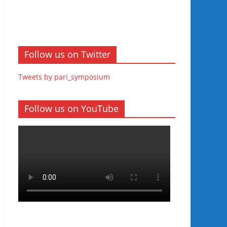
Follow us on Twitter
Tweets by pari_symposium
Follow us on YouTube