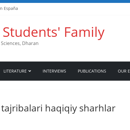
en España
hlungen
nimum Deposits
Students' Family
& Auszahlungen
i und Zahlungen
th Sciences, Dharan
LITERATURE
INTERVIEWS
PUBLICATIONS
OUR 
tajribalari haqiqiy sharhlar