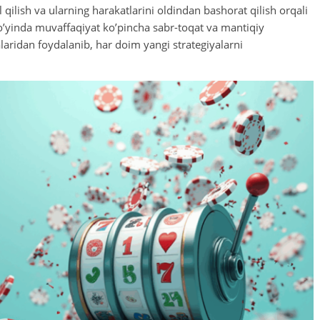
l qilish va ularning harakatlarini oldindan bashorat qilish orqali
 o’yinda muvaffaqiyat ko’pincha sabr-toqat va mantiqiy
ibalaridan foydalanib, har doim yangi strategiyalarni