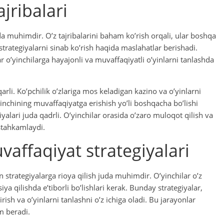
jribalari
da muhimdir. O’z tajribalarini baham ko’rish orqali, ular boshqa
 strategiyalarni sinab ko’rish haqida maslahatlar berishadi.
r o’yinchilarga hayajonli va muvaffaqiyatli o’yinlarni tanlashda
arli. Ko’pchilik o’zlariga mos keladigan kazino va o’yinlarni
yinchining muvaffaqiyatga erishish yo’li boshqacha bo’lishi
yalari juda qadrli. O’yinchilar orasida o’zaro muloqot qilish va
stahkamlaydi.
vaffaqiyat strategiyalari
 strategiyalarga rioya qilish juda muhimdir. O’yinchilar o’z
iya qilishda e’tiborli bo’lishlari kerak. Bunday strategiyalar,
rish va o’yinlarni tanlashni o’z ichiga oladi. Bu jarayonlar
m beradi.