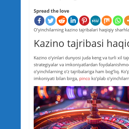
Spread the love
O’yinchilarning kazino tajribalari haqiqiy sharhl
Kazino tajribasi ha
Kazino o’yinlari dunyosi juda keng va turli xil taj
strategiyalar va imkoniyatlardan foydalanishmoqda
o’yinchilarning o’z tajribalariga ham bog’liq. Ko’p
imkoniyati bilan birga,
pinco
ko’plab o’yinchilar