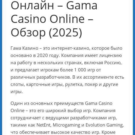
Онлайн – Gama
Casino Online –
Обзор (2025)
Гама Казино – это интернет-казино, которое было
основано в 2020 году. Компания имеет лицензию
на работу в нескольких странах, включая Россию,
и предлагает игрокам более 1 000 игр от
различных разработчиков. В их ассортименте есть
слоты, карточные игры, рулетка, покер и другие
игры.
Один из основных преимуществ Gama Casino
Online – это его широкий выбор игр. Компания
сотрудничает с ведущими разработчиками игр,
такими как NetEnt, Microgaming и Evolution Gaming,
что обеспечивает высокое качество игр. Кроме