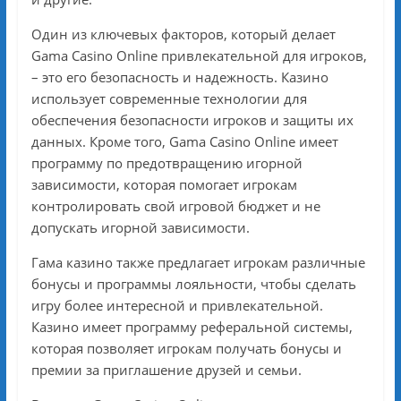
Один из ключевых факторов, который делает
Gama Casino Online привлекательной для игроков,
– это его безопасность и надежность. Казино
использует современные технологии для
обеспечения безопасности игроков и защиты их
данных. Кроме того, Gama Casino Online имеет
программу по предотвращению игорной
зависимости, которая помогает игрокам
контролировать свой игровой бюджет и не
допускать игорной зависимости.
Гама казино также предлагает игрокам различные
бонусы и программы лояльности, чтобы сделать
игру более интересной и привлекательной.
Казино имеет программу реферальной системы,
которая позволяет игрокам получать бонусы и
премии за приглашение друзей и семьи.