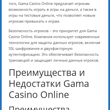
того, Gama Casino Online предлагает игрокам
возможность играть в игры на деньги, а также в
игры на тестовые деньги, что позволяет новым
игрокам привыкать к играм.
Безопасность игроков – это приоритет для Gama
Casino Online. Компания использует современные
технологии для защиты данных игроков, включая
SSL-шифрование и двухфакторную
аутентификацию. Это обеспечивает безопасность
транзакций и защищает личные данные игроков.
Преимущества и
Недостатки Gama
Casino Online
Преимущества