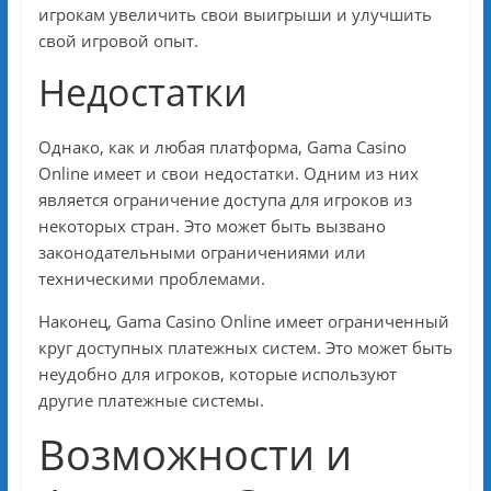
игрокам увеличить свои выигрыши и улучшить
свой игровой опыт.
Недостатки
Однако, как и любая платформа, Gama Casino
Online имеет и свои недостатки. Одним из них
является ограничение доступа для игроков из
некоторых стран. Это может быть вызвано
законодательными ограничениями или
техническими проблемами.
Наконец, Gama Casino Online имеет ограниченный
круг доступных платежных систем. Это может быть
неудобно для игроков, которые используют
другие платежные системы.
Возможности и