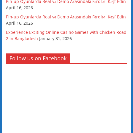
Pin-up Oyunlarda Real və Demo Arasındakı Fərqləri Kəşf Edin
April 16, 2026
Pin-up Oyunlarda Real və Demo Arasındakı Fərqləri Kəşf Edin
April 16, 2026
Experience Exciting Online Casino Games with Chicken Road
2 in Bangladesh
January 31, 2026
Follow us on Facebook