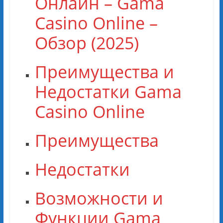
Онлайн – Gama
Casino Online –
Обзор (2025)
Преимущества и
Недостатки Gama
Casino Online
Преимущества
Недостатки
Возможности и
Функции Gama