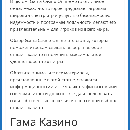
В целом, Gama Casino Online – это отличное
онлайн-казино, которое предлагает игрокам
широкий спектр игр и услуг. Его безопасность,
надежность и программы лояльности делают его
привлекательным для игроков из всего мира.
Обзор Gama Casino Online: это статья, которая
поможет игрокам сделать выбор в выборе
онлайн-казино и получить максимальное
удовлетворение от игры.
Обратите внимание: все материалы,
представленные в этой статье, являются
информационными и не являются финансовыми
советами. Игроки должны всегда использовать
свои собственные решения и оценки при выборе
онлайн-казино.
Гама Казино