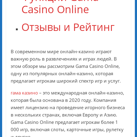
Casino Online
Отзывы и Рейтинг
В современном мире онлайн-казино играют
важную роль в развлечениях и играх людей. В
этом обзоре мы рассмотрим Gama Casino Online,
одну из популярных онлайн-казино, которая
предлагает игрокам широкий спектр игр и услуг.
гама казино
– это международная онлайн-казино,
которая была основана в 2020 году. Компания
имеет лицензию на проведение игорного бизнеса
в нескольких странах, включая Европу и Азию.
Gama Casino Online предлагает игрокам более 1
000 игр, включая слоты, карточные игры, рулетку
и другие.