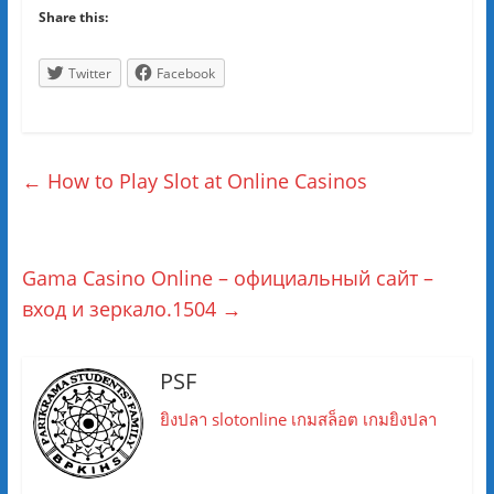
Share this:
Twitter
Facebook
←
How to Play Slot at Online Casinos
Gama Casino Online – официальный сайт –
вход и зеркало.1504
→
PSF
ยิงปลา
slotonline
เกมสล็อต
เกมยิงปลา