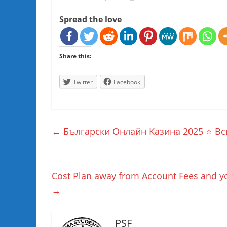
Spread the love
Share this:
Twitter
Facebook
←
Български Онлайн Казина 2025 ⭐ Вси
Cost Plan away from Account Fees and 
→
PSF