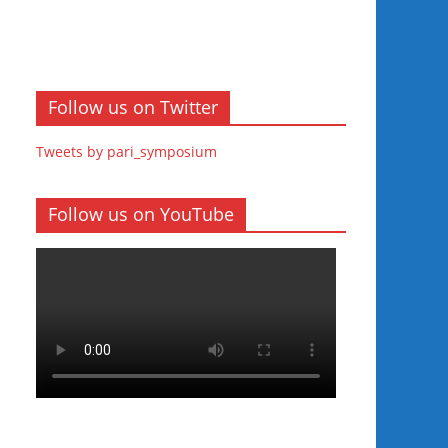
Follow us on Twitter
Tweets by pari_symposium
Follow us on YouTube