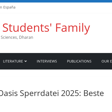
en España
hlungen
nimum Deposits
Students' Family
& Auszahlungen
i und Zahlungen
th Sciences, Dharan
LITERATURE
INTERVIEWS
PUBLICATIONS
OUR 
asis Sperrdatei 2025: Beste