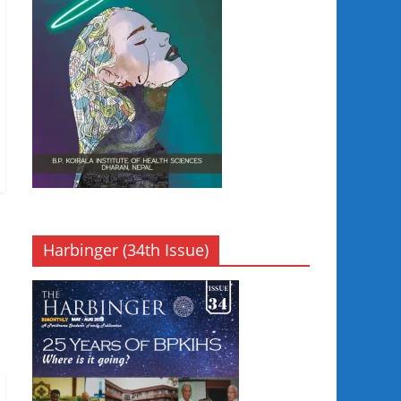
Harbinger (34th Issue)