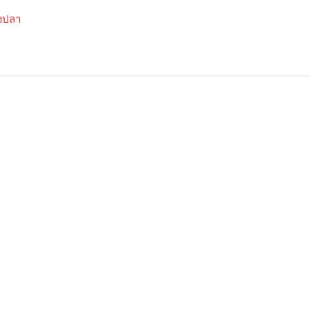
ิงปลา