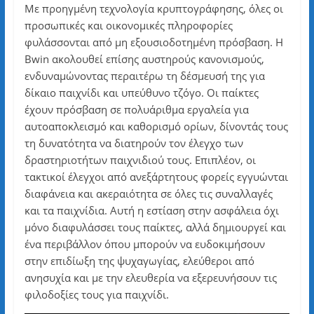
Με προηγμένη τεχνολογία κρυπτογράφησης, όλες οι
προσωπικές και οικονομικές πληροφορίες
φυλάσσονται από μη εξουσιοδοτημένη πρόσβαση. Η
Bwin ακολουθεί επίσης αυστηρούς κανονισμούς,
ενδυναμώνοντας περαιτέρω τη δέσμευσή της για
δίκαιο παιχνίδι και υπεύθυνο τζόγο. Οι παίκτες
έχουν πρόσβαση σε πολυάριθμα εργαλεία για
αυτοαποκλεισμό και καθορισμό ορίων, δίνοντάς τους
τη δυνατότητα να διατηρούν τον έλεγχο των
δραστηριοτήτων παιχνιδιού τους. Επιπλέον, οι
τακτικοί έλεγχοι από ανεξάρτητους φορείς εγγυώνται
διαφάνεια και ακεραιότητα σε όλες τις συναλλαγές
και τα παιχνίδια. Αυτή η εστίαση στην ασφάλεια όχι
μόνο διαφυλάσσει τους παίκτες, αλλά δημιουργεί και
ένα περιβάλλον όπου μπορούν να ευδοκιμήσουν
στην επιδίωξη της ψυχαγωγίας, ελεύθεροι από
ανησυχία και με την ελευθερία να εξερευνήσουν τις
φιλοδοξίες τους για παιχνίδι.