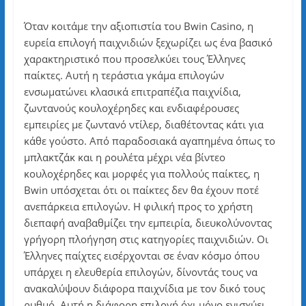
Όταν κοιτάμε την αξιοπιστία του Bwin Casino, η
ευρεία επιλογή παιχνιδιών ξεχωρίζει ως ένα βασικό
χαρακτηριστικό που προσελκύει τους Έλληνες
παίκτες. Αυτή η τεράστια γκάμα επιλογών
ενσωματώνει κλασικά επιτραπέζια παιχνίδια,
ζωντανούς κουλοχέρηδες και ενδιαφέρουσες
εμπειρίες με ζωντανό ντίλερ, διαθέτοντας κάτι για
κάθε γούστο. Από παραδοσιακά αγαπημένα όπως το
μπλακτζάκ και η ρουλέτα μέχρι νέα βίντεο
κουλοχέρηδες και μορφές για πολλούς παίκτες, η
Bwin υπόσχεται ότι οι παίκτες δεν θα έχουν ποτέ
ανεπάρκεια επιλογών. Η φιλική προς το χρήστη
διεπαφή αναβαθμίζει την εμπειρία, διευκολύνοντας
γρήγορη πλοήγηση στις κατηγορίες παιχνιδιών. Οι
Έλληνες παίχτες εισέρχονται σε έναν κόσμο όπου
υπάρχει η ελευθερία επιλογών, δίνοντάς τους να
ανακαλύψουν διάφορα παιχνίδια με τον δικό τους
ρυθμό. Αυτή η διάφορη επιλογή όχι μόνο ενισχύει