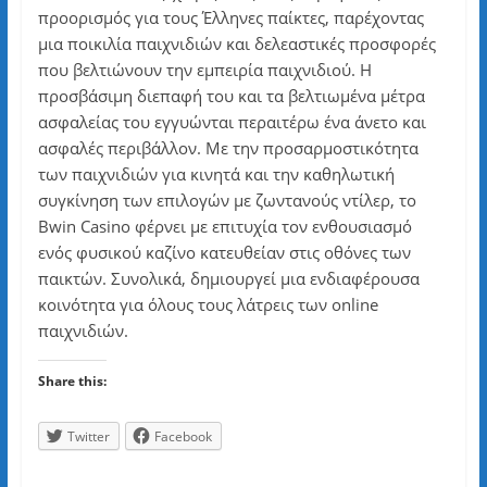
προορισμός για τους Έλληνες παίκτες, παρέχοντας
μια ποικιλία παιχνιδιών και δελεαστικές προσφορές
που βελτιώνουν την εμπειρία παιχνιδιού. Η
προσβάσιμη διεπαφή του και τα βελτιωμένα μέτρα
ασφαλείας του εγγυώνται περαιτέρω ένα άνετο και
ασφαλές περιβάλλον. Με την προσαρμοστικότητα
των παιχνιδιών για κινητά και την καθηλωτική
συγκίνηση των επιλογών με ζωντανούς ντίλερ, το
Bwin Casino φέρνει με επιτυχία τον ενθουσιασμό
ενός φυσικού καζίνο κατευθείαν στις οθόνες των
παικτών. Συνολικά, δημιουργεί μια ενδιαφέρουσα
κοινότητα για όλους τους λάτρεις των online
παιχνιδιών.
Share this:
Twitter
Facebook