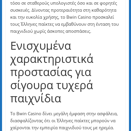
τόσο σε σταθερούς υπολογιστές όσο και σε φορητές
συσκευές. Δίνοντας προτεραιότητα στη καθαρότητα
και την ευκολία χρήσης, το Bwin Casino προσκαλεί
τους Έλληνες παίκτες να εμβαθύνουν στη ένταση του
παιχνιδιού χωρίς άσκοπες αποσπάσεις.
Ενισχυμένα
χαρακτηριστικά
προστασίας για
σίγουρα τυχερά
παιχνίδια
Το Bwin Casino δίνει μεγάλη έμφαση στην ασφάλεια,
διασφαλίζοντας ότι οι Έλληνες παίκτες μπορούν να
χαίρονται την εμπειρία παιχνιδιού τους με ηρεμία.