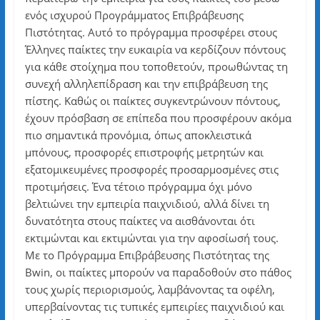
ενός ισχυρού Προγράμματος Επιβράβευσης
Πιστότητας. Αυτό το πρόγραμμα προσφέρει στους
Έλληνες παίκτες την ευκαιρία να κερδίζουν πόντους
για κάθε στοίχημα που τοποθετούν, προωθώντας τη
συνεχή αλληλεπίδραση και την επιβράβευση της
πίστης. Καθώς οι παίκτες συγκεντρώνουν πόντους,
έχουν πρόσβαση σε επίπεδα που προσφέρουν ακόμα
πιο σημαντικά προνόμια, όπως αποκλειστικά
μπόνους, προσφορές επιστροφής μετρητών και
εξατομικευμένες προσφορές προσαρμοσμένες στις
προτιμήσεις. Ένα τέτοιο πρόγραμμα όχι μόνο
βελτιώνει την εμπειρία παιχνιδιού, αλλά δίνει τη
δυνατότητα στους παίκτες να αισθάνονται ότι
εκτιμώνται και εκτιμώνται για την αφοσίωσή τους.
Με το Πρόγραμμα Επιβράβευσης Πιστότητας της
Bwin, οι παίκτες μπορούν να παραδοθούν στο πάθος
τους χωρίς περιορισμούς, λαμβάνοντας τα οφέλη,
υπερβαίνοντας τις τυπικές εμπειρίες παιχνιδιού και