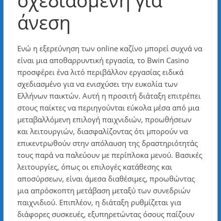
σχεδιασμένη για
άνεση
Ενώ η εξερεύνηση των online καζίνο μπορεί συχνά να
είναι μια αποθαρρυντική εργασία, το Bwin Casino
προσφέρει ένα λιτό περιβάλλον εργασίας ειδικά
σχεδιασμένο για να ενισχύσει την ευκολία των
Ελλήνων παικτών. Αυτή η προσιτή διάταξη επιτρέπει
στους παίκτες να περιηγούνται εύκολα μέσα από μια
μεταβαλλόμενη επιλογή παιχνιδιών, προωθήσεων
και λειτουργιών, διασφαλίζοντας ότι μπορούν να
επικεντρωθούν στην απόλαυση της δραστηριότητάς
τους παρά να παλεύουν με περίπλοκα μενού. Βασικές
λειτουργίες, όπως οι επιλογές κατάθεσης και
αποσύρσεων, είναι άμεσα διαθέσιμες, προωθώντας
μια απρόσκοπτη μετάβαση μεταξύ των συνεδριών
παιχνιδιού. Επιπλέον, η διάταξη ρυθμίζεται για
διάφορες συσκευές, εξυπηρετώντας όσους παίζουν