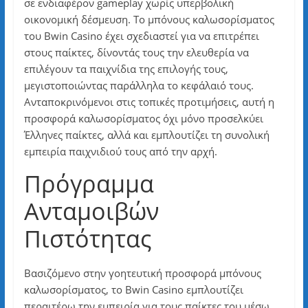
σε ενδιαφέρον gameplay χωρίς υπερβολική
οικονομική δέσμευση. Το μπόνους καλωσορίσματος
του Bwin Casino έχει σχεδιαστεί για να επιτρέπει
στους παίκτες, δίνοντάς τους την ελευθερία να
επιλέγουν τα παιχνίδια της επιλογής τους,
μεγιστοποιώντας παράλληλα το κεφάλαιό τους.
Ανταποκρινόμενοι στις τοπικές προτιμήσεις, αυτή η
προσφορά καλωσορίσματος όχι μόνο προσελκύει
Έλληνες παίκτες, αλλά και εμπλουτίζει τη συνολική
εμπειρία παιχνιδιού τους από την αρχή.
Πρόγραμμα
Ανταμοιβών
Πιστότητας
Βασιζόμενο στην γοητευτική προσφορά μπόνους
καλωσορίσματος, το Bwin Casino εμπλουτίζει
περαιτέρω την εμπειρία για τους παίκτες του μέσω