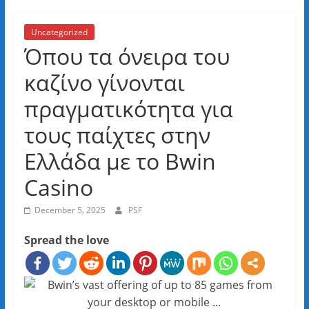
Uncategorized
Όπου τα όνειρα του
καζίνο γίνονται
πραγματικότητα για
τους παίχτες στην
Ελλάδα με το Bwin
Casino
December 5, 2025
PSF
Spread the love