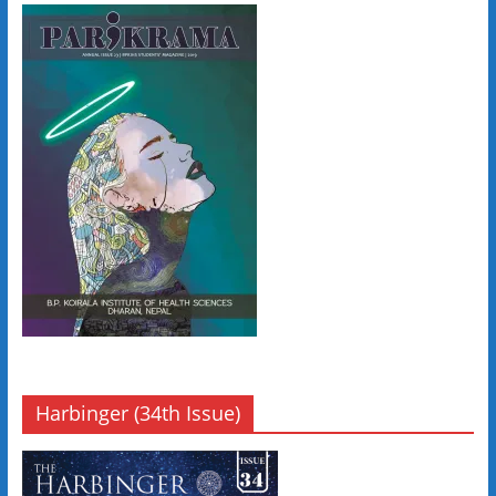
Harbinger (34th Issue)