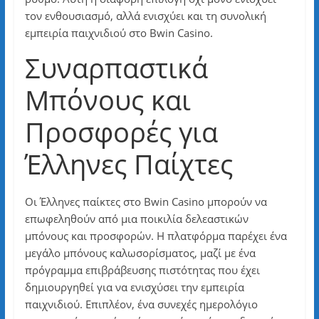
τον ενθουσιασμό, αλλά ενισχύει και τη συνολική
εμπειρία παιχνιδιού στο Bwin Casino.
Συναρπαστικά
Μπόνους και
Προσφορές για
Έλληνες Παίχτες
Οι Έλληνες παίκτες στο Bwin Casino μπορούν να
επωφεληθούν από μια ποικιλία δελεαστικών
μπόνους και προσφορών. Η πλατφόρμα παρέχει ένα
μεγάλο μπόνους καλωσορίσματος, μαζί με ένα
πρόγραμμα επιβράβευσης πιστότητας που έχει
δημιουργηθεί για να ενισχύσει την εμπειρία
παιχνιδιού. Επιπλέον, ένα συνεχές ημερολόγιο