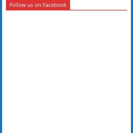
Follow us on Facebook