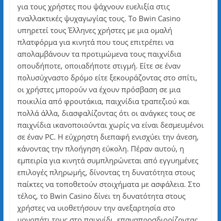
για τους χρήστες που ψάχνουν ευελιξία στις
εναλλακτικές ψυχαγωγίας τους. Το Bwin Casino
υπηρετεί τους Έλληνες χρήστες με μια ομαλή
πλατφόρμα για κινητά που τους επιτρέπει να
απολαμβάνουν τα προτιμώμενα τους παιχνίδια
οπουδήποτε, οποιαδήποτε στιγμή. Είτε σε έναν
πολυσύχναστο δρόμο είτε ξεκουράζοντας στο σπίτι,
οι χρήστες μπορούν να έχουν πρόσβαση σε μια
ποικιλία από φρουτάκια, παιχνίδια τραπεζιού και
πολλά άλλα, διασφαλίζοντας ότι οι ανάγκες τους σε
παιχνίδια ικανοποιούνται χωρίς να είναι δεσμευμένοι
σε έναν PC. Η εύχρηστη διεπαφή ενισχύει την άνεση,
κάνοντας την πλοήγηση εύκολη. Πέραν αυτού, η
εμπειρία για κινητά συμπληρώνεται από εγγυημένες
επιλογές πληρωμής, δίνοντας τη δυνατότητα στους
παίκτες να τοποθετούν στοιχήματα με ασφάλεια. Στο
τέλος, το Bwin Casino δίνει τη δυνατότητα στους
χρήστες να υιοθετήσουν την ανεξαρτησία στο
μονοπάτι τους στο παιχνίδι, επαναπροσδιορίζοντας