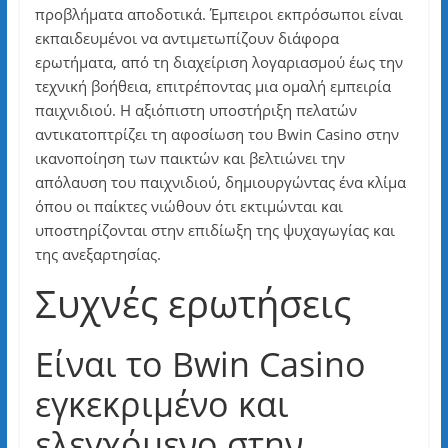
προβλήματα αποδοτικά. Έμπειροι εκπρόσωποι είναι
εκπαιδευμένοι να αντιμετωπίζουν διάφορα
ερωτήματα, από τη διαχείριση λογαριασμού έως την
τεχνική βοήθεια, επιτρέποντας μια ομαλή εμπειρία
παιχνιδιού. Η αξιόπιστη υποστήριξη πελατών
αντικατοπτρίζει τη αφοσίωση του Bwin Casino στην
ικανοποίηση των παικτών και βελτιώνει την
απόλαυση του παιχνιδιού, δημιουργώντας ένα κλίμα
όπου οι παίκτες νιώθουν ότι εκτιμώνται και
υποστηρίζονται στην επιδίωξη της ψυχαγωγίας και
της ανεξαρτησίας.
Συχνές ερωτήσεις
Είναι το Bwin Casino
εγκεκριμένο και
ελεγχόμενο στην