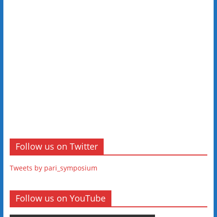
Follow us on Twitter
Tweets by pari_symposium
Follow us on YouTube