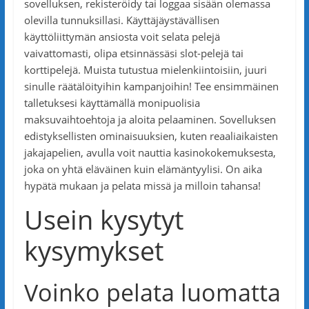
sovelluksen, rekisteröidy tai loggaa sisään olemassa
olevilla tunnuksillasi. Käyttäjäystävällisen
käyttöliittymän ansiosta voit selata pelejä
vaivattomasti, olipa etsinnässäsi slot-pelejä tai
korttipelejä. Muista tutustua mielenkiintoisiin, juuri
sinulle räätälöityihin kampanjoihin! Tee ensimmäinen
talletuksesi käyttämällä monipuolisia
maksuvaihtoehtoja ja aloita pelaaminen. Sovelluksen
edistyksellisten ominaisuuksien, kuten reaaliaikaisten
jakajapelien, avulla voit nauttia kasinokokemuksesta,
joka on yhtä eläväinen kuin elämäntyylisi. On aika
hypätä mukaan ja pelata missä ja milloin tahansa!
Usein kysytyt
kysymykset
Voinko pelata luomatta