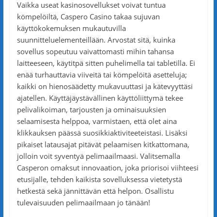
Vaikka useat kasinosovellukset voivat tuntua
kömpelöiltä, Caspero Casino takaa sujuvan
käyttökokemuksen mukautuvilla
suunnitteluelementeillään. Arvostat sitä, kuinka
sovellus sopeutuu vaivattomasti mihin tahansa
laitteeseen, käytitpä sitten puhelimella tai tabletilla. Ei
enää turhauttavia viiveitä tai kömpelöitä asetteluja;
kaikki on hienosäädetty mukavuuttasi ja kätevyyttäsi
ajatellen. Käyttäjäystävällinen käyttöliittymä tekee
pelivalikoiman, tarjousten ja ominaisuuksien
selaamisesta helppoa, varmistaen, että olet aina
klikkauksen päässä suosikkiaktiviteeteistasi. Lisäksi
pikaiset latausajat pitävät pelaamisen kitkattomana,
jolloin voit syventyä pelimaailmaasi. Valitsemalla
Casperon omaksut innovaation, joka priorisoi viihteesi
etusijalle, tehden kaikista sovelluksessa vietetystä
hetkestä sekä jännittävän että helpon. Osallistu
tulevaisuuden pelimaailmaan jo tänään!