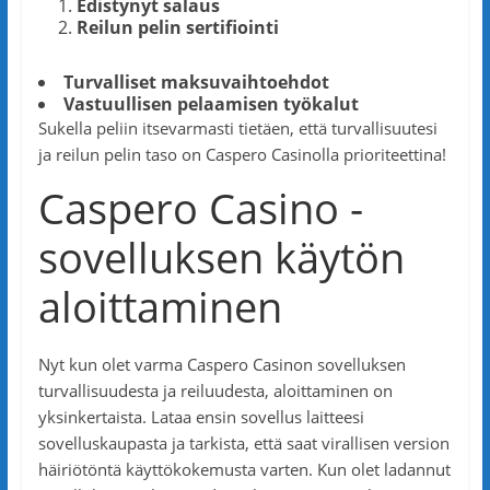
Edistynyt salaus
Reilun pelin sertifiointi
Turvalliset maksuvaihtoehdot
Vastuullisen pelaamisen työkalut
Sukella peliin itsevarmasti tietäen, että turvallisuutesi
ja reilun pelin taso on Caspero Casinolla prioriteettina!
Caspero Casino -
sovelluksen käytön
aloittaminen
Nyt kun olet varma Caspero Casinon sovelluksen
turvallisuudesta ja reiluudesta, aloittaminen on
yksinkertaista. Lataa ensin sovellus laitteesi
sovelluskaupasta ja tarkista, että saat virallisen version
häiriötöntä käyttökokemusta varten. Kun olet ladannut