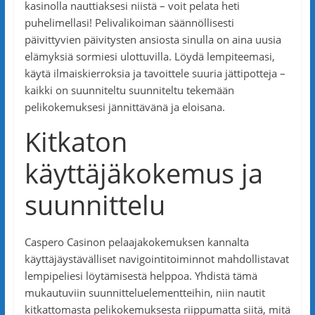
kasinolla nauttiaksesi niistä – voit pelata heti
puhelimellasi! Pelivalikoiman säännöllisesti
päivittyvien päivitysten ansiosta sinulla on aina uusia
elämyksiä sormiesi ulottuvilla. Löydä lempiteemasi,
käytä ilmaiskierroksia ja tavoittele suuria jättipotteja –
kaikki on suunniteltu suunniteltu tekemään
pelikokemuksesi jännittävänä ja eloisana.
Kitkaton
käyttäjäkokemus ja
suunnittelu
Caspero Casinon pelaajakokemuksen kannalta
käyttäjäystävälliset navigointitoiminnot mahdollistavat
lempipeliesi löytämisestä helppoa. Yhdistä tämä
mukautuviin suunnitteluelementteihin, niin nautit
kitkattomasta pelikokemuksesta riippumatta siitä, mitä