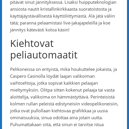
pitävät sinut jännityksessä. Lisäksi huipputeknologian
ansiosta nautit kristallinkirkkaasta suoratoistosta ja
käyttäjäystävällisestä käyttöliittymästä. Älä jätä väliin
tätä; paranna pelaamistasi live-jakajapeleillä ja koe
jännitys kätevästi kotoa käsin!
Kiehtovat
peliautomaatit
Pelikoneissa on erityistä, mikä houkuttelee jokaista, ja
Caspero Casinolla löydät laajan valikoiman
vaihtoehtoja, jotka sopivat kaikkien pelaajan
mieltymyksiin. Olitpa sitten kokenut pelaaja tai vasta
aloittelija, valikoima on hämmästyttävä. Perinteisistä
kolmen rullan peleistä edistyneisiin videopelikoneisiin,
jotka ovat pullollaan kiehtovaa grafiikkaa ja uusia
ominaisuuksia, sinua odottaa aina jotain uutta.
Puhumattakaan siitä, että sinun ei tarvitse istua