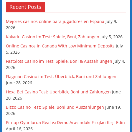
Recent Posts
Mejores casinos online para jugadores en España
July 9,
2026
Kakadu Casino im Test: Spiele, Boni, Zahlungen
July 5, 2026
Online Casinos in Canada With Low Minimum Deposits
July
5, 2026
FastSlots Casino im Test: Spiele, Boni & Auszahlungen
July 4,
2026
Flagman Casino im Test: Überblick, Boni und Zahlungen
June 28, 2026
Hexa Bet Casino Test: Überblick, Boni und Zahlungen
June
20, 2026
Bizzo Casino Test: Spiele, Boni und Auszahlungen
June 19,
2026
Pin-up Oyunlarda Real və Demo Arasındakı Fərqləri Kəşf Edin
April 16, 2026