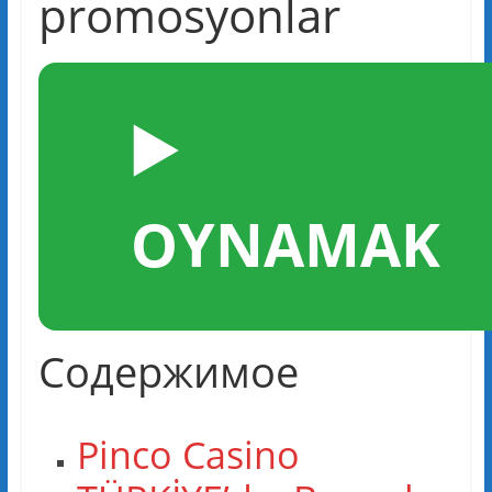
promosyonlar
▶️
OYNAMAK
Содержимое
Pinco Casino