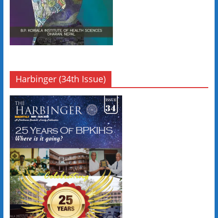
Harbinger (34th Issue)