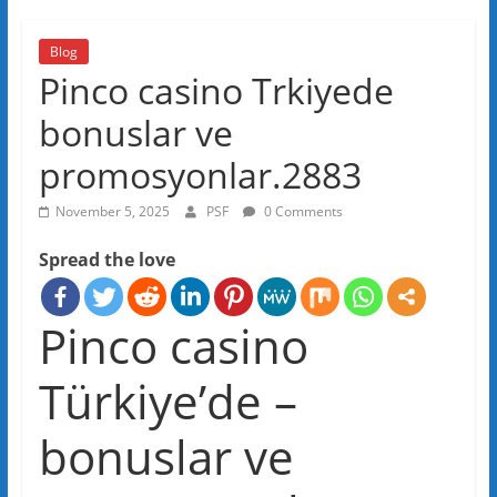
Blog
Pinco casino Trkiyede
bonuslar ve
promosyonlar.2883
November 5, 2025
PSF
0 Comments
Spread the love
Pinco casino
Türkiye’de –
bonuslar ve