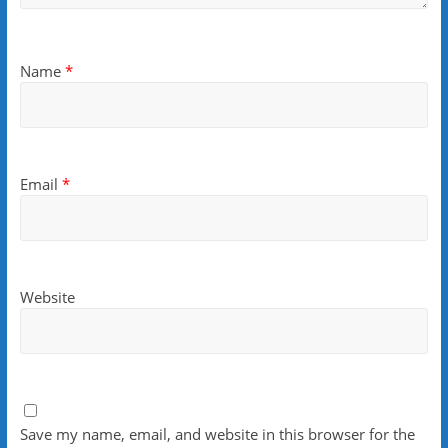
Name
*
Email
*
Website
Save my name, email, and website in this browser for the