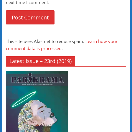
next time I comment.
This site uses Akismet to reduce spam.
Learn how your
comment data is processed
.
Latest Issue – 23rd (2019)