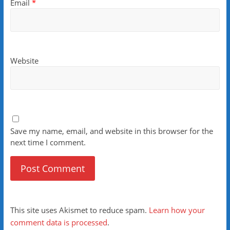
Email
*
Website
Save my name, email, and website in this browser for the
next time I comment.
This site uses Akismet to reduce spam.
Learn how your
comment data is processed
.