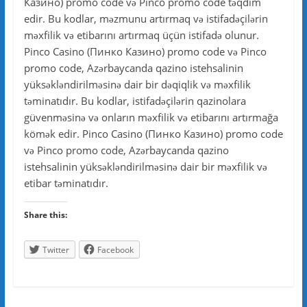
Казино) promo code və Pinco promo code təqdim
edir. Bu kodlar, məzmunu artırmaq və istifadəçilərin
məxfilik və etibarını artırmaq üçün istifadə olunur.
Pinco Casino (Пинко Казино) promo code və Pinco
promo code, Azərbaycanda qazino istehsalinin
yüksəkləndirilməsinə dair bir dəqiqlik və məxfilik
təminatıdır. Bu kodlar, istifadəçilərin qazinolara
güvenməsinə və onların məxfilik və etibarını artırmağa
kömək edir. Pinco Casino (Пинко Казино) promo code
və Pinco promo code, Azərbaycanda qazino
istehsalinin yüksəkləndirilməsinə dair bir məxfilik və
etibar təminatıdır.
Share this:
Twitter
Facebook