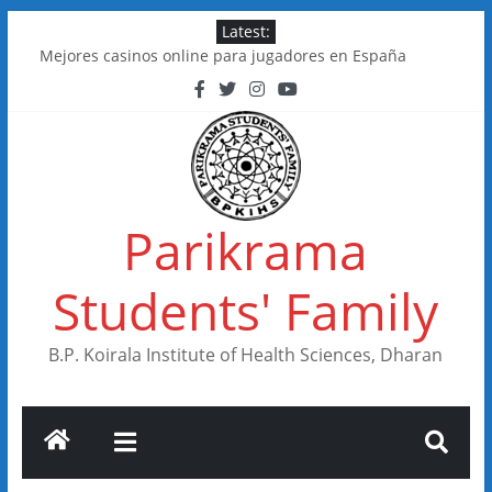
Skip
Latest:
to
Mejores casinos online para jugadores en España
content
Kakadu Casino im Test: Spiele, Boni, Zahlungen
Online Casinos in Canada With Low Minimum Deposits
FastSlots Casino im Test: Spiele, Boni & Auszahlungen
Flagman Casino im Test: Überblick, Boni und Zahlungen
Parikrama
Students' Family
B.P. Koirala Institute of Health Sciences, Dharan