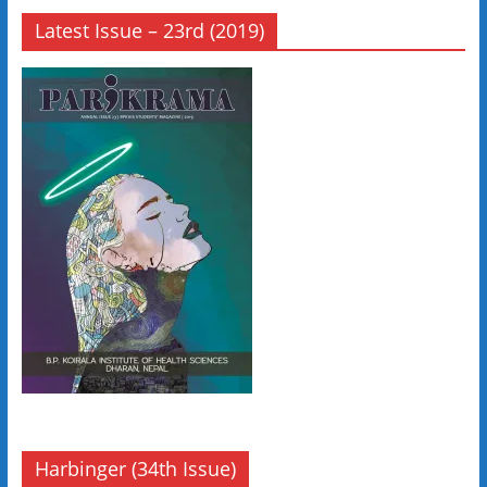
Latest Issue – 23rd (2019)
Harbinger (34th Issue)