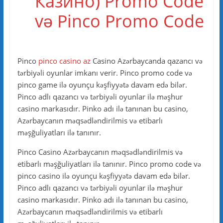
Казино) Promo Code
və Pinco Promo Code
Pinco
pinco casino az
Casino Azərbaycanda qazancı və
tərbiyəli oyunlar imkanı verir. Pinco promo code və
pinco game ilə oyunçu kəşfiyyətə davam edə bilər.
Pinco adlı qazancı və tərbiyəli oyunlar ilə məşhur
casino markasıdır. Pinko adı ilə tanınan bu casino,
Azərbaycanın məqsədləndirilmis və etibarlı
məşğuliyatları ilə tanınır.
Pinco Casino Azərbaycanın məqsədləndirilmis və
etibarlı məşğuliyatları ilə tanınır. Pinco promo code və
pinco casino ilə oyunçu kəşfiyyətə davam edə bilər.
Pinco adlı qazancı və tərbiyəli oyunlar ilə məşhur
casino markasıdır. Pinko adı ilə tanınan bu casino,
Azərbaycanın məqsədləndirilmis və etibarlı