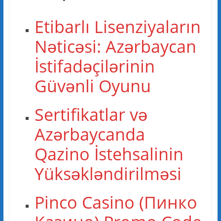
Etibarlı Lisenziyaların
Nəticəsi: Azərbaycan
İstifadəçilərinin
Güvənli Oyunu
Sertifikatlar və
Azərbaycanda
Qazino İstehsalinin
Yüksəkləndirilməsi
Pinco Casino (Пинко