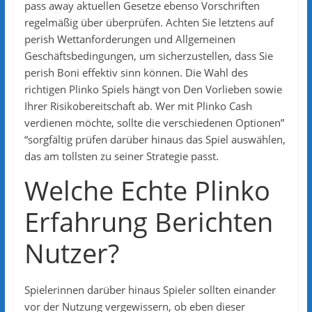
pass away aktuellen Gesetze ebenso Vorschriften
regelmäßig über überprüfen. Achten Sie letztens auf
perish Wettanforderungen und Allgemeinen
Geschäftsbedingungen, um sicherzustellen, dass Sie
perish Boni effektiv sinn können. Die Wahl des
richtigen Plinko Spiels hängt von Den Vorlieben sowie
Ihrer Risikobereitschaft ab. Wer mit Plinko Cash
verdienen möchte, sollte die verschiedenen Optionen”
“sorgfältig prüfen darüber hinaus das Spiel auswählen,
das am tollsten zu seiner Strategie passt.
Welche Echte Plinko
Erfahrung Berichten
Nutzer?
Spielerinnen darüber hinaus Spieler sollten einander
vor der Nutzung vergewissern, ob eben dieser