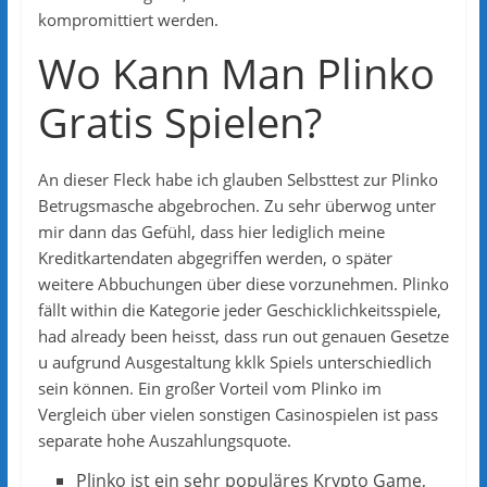
kompromittiert werden.
Wo Kann Man Plinko
Gratis Spielen?
An dieser Fleck habe ich glauben Selbsttest zur Plinko
Betrugsmasche abgebrochen. Zu sehr überwog unter
mir dann das Gefühl, dass hier lediglich meine
Kreditkartendaten abgegriffen werden, o später
weitere Abbuchungen über diese vorzunehmen. Plinko
fällt within die Kategorie jeder Geschicklichkeitsspiele,
had already been heisst, dass run out genauen Gesetze
u aufgrund Ausgestaltung kklk Spiels unterschiedlich
sein können. Ein großer Vorteil vom Plinko im
Vergleich über vielen sonstigen Casinospielen ist pass
separate hohe Auszahlungsquote.
Plinko ist ein sehr populäres Krypto Game,