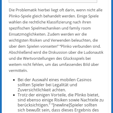
Die Problematik hierbei liegt oft darin, wenn nicht alle
Plinko-Spiele gleich behandelt werden. Einige Spiele
wählen die rechtliche Klassifizierung nach ihren
spezifischen Spielmechaniken und family room
Einsatzmöglichkeiten. Zudem werden wir die
wichtigsten Risiken und Verwenden beleuchten, die
über dem Spielen vonseiten” “Plinko verbunden sind.
Abschließend wird die Diskussion über die Ludonautik
und die Wertvorstellungen des Glücksspiels bei
weitem nicht fehlen, um das umfassendes Bild über
vermitteln.
Bei der Auswahl eines mobilen Casinos
sollten Spieler bei Legalität und
Zuversichtlichkeit achten.
Trotz der einigen Vorteile, die Plinko bietet,
sind ebenso einige Risiken sowie Nachteile zu
berücksichtigen.” “[newline]Spieler sollten
sich bewußt sein, dass dieses Ergebnis des