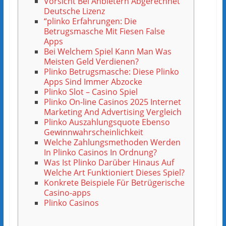
Vorsicht Bei Anbietern Abgerechnet
Deutsche Lizenz
“plinko Erfahrungen: Die
Betrugsmasche Mit Fiesen False
Apps
Bei Welchem Spiel Kann Man Was
Meisten Geld Verdienen?
Plinko Betrugsmasche: Diese Plinko
Apps Sind Immer Abzocke
Plinko Slot – Casino Spiel
Plinko On-line Casinos 2025 Internet
Marketing And Advertising Vergleich
Plinko Auszahlungsquote Ebenso
Gewinnwahrscheinlichkeit
Welche Zahlungsmethoden Werden
In Plinko Casinos In Ordnung?
Was Ist Plinko Darüber Hinaus Auf
Welche Art Funktioniert Dieses Spiel?
Konkrete Beispiele Für Betrügerische
Casino-apps
Plinko Casinos