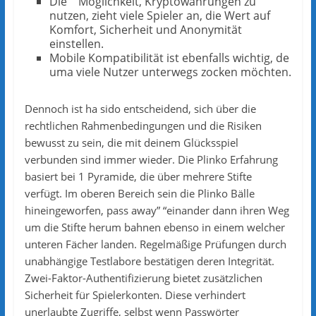
Die” “Möglichkeit, Kryptowährungen zu
nutzen, zieht viele Spieler an, die Wert auf
Komfort, Sicherheit und Anonymität
einstellen.
Mobile Kompatibilität ist ebenfalls wichtig, de
uma viele Nutzer unterwegs zocken möchten.
Dennoch ist ha sido entscheidend, sich über die
rechtlichen Rahmenbedingungen und die Risiken
bewusst zu sein, die mit deinem Glücksspiel
verbunden sind immer wieder. Die Plinko Erfahrung
basiert bei 1 Pyramide, die über mehrere Stifte
verfügt. Im oberen Bereich sein die Plinko Bälle
hineingeworfen, pass away” “einander dann ihren Weg
um die Stifte herum bahnen ebenso in einem welcher
unteren Fächer landen. Regelmäßige Prüfungen durch
unabhängige Testlabore bestätigen deren Integrität.
Zwei-Faktor-Authentifizierung bietet zusätzlichen
Sicherheit für Spielerkonten. Diese verhindert
unerlaubte Zugriffe, selbst wenn Passwörter