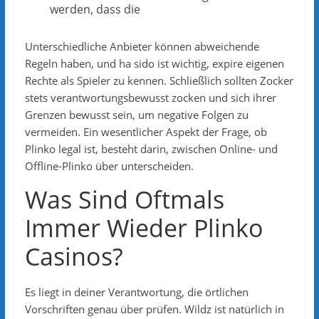
werden, dass die
Unterschiedliche Anbieter können abweichende
Regeln haben, und ha sido ist wichtig, expire eigenen
Rechte als Spieler zu kennen. Schließlich sollten Zocker
stets verantwortungsbewusst zocken und sich ihrer
Grenzen bewusst sein, um negative Folgen zu
vermeiden. Ein wesentlicher Aspekt der Frage, ob
Plinko legal ist, besteht darin, zwischen Online- und
Offline-Plinko über unterscheiden.
Was Sind Oftmals
Immer Wieder Plinko
Casinos?
Es liegt in deiner Verantwortung, die örtlichen
Vorschriften genau über prüfen. Wildz ist natürlich in