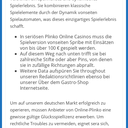
Spielerlebnis. Sie kombinieren klassische
Spielelemente durch der Dynamik vonseiten
Spielautomaten, was dieses einzigartiges Spielerlebnis
schafft.
In seriösen Plinko Online Casinos muss die
Spielversion vonseiten Spribe mit Einsätzen
von bis über 100 € gespielt werden.
Auf diesem Weg nach unten trifft sie bei
zahlreiche Stifte oder aber Pins, von denen
sie in zufällige Richtungen abprallt.
Weitere Data aufspüren Sie throughout
unseren Redaktionsrichtlinien ebenso bei
unserer Über dem Gastro-Shop
Internetseite.
Um auf unserem deutschen Markt erfolgreich zu
operieren, müssen Anbieter von Online-Plinko eine
gewisse gültige Glücksspiellizenz erwerben. Um
rechtliche Troubles zu vermeiden, eignet sera sich,