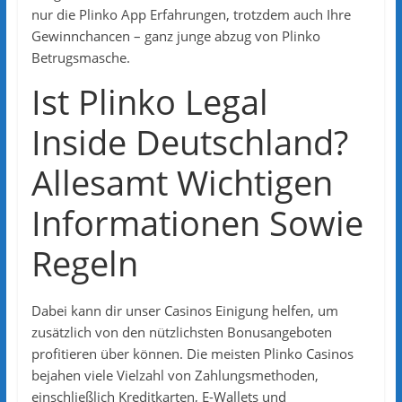
nur die Plinko App Erfahrungen, trotzdem auch Ihre
Gewinnchancen – ganz junge abzug von Plinko
Betrugsmasche.
Ist Plinko Legal
Inside Deutschland?
Allesamt Wichtigen
Informationen Sowie
Regeln
Dabei kann dir unser Casinos Einigung helfen, um
zusätzlich von den nützlichsten Bonusangeboten
profitieren über können. Die meisten Plinko Casinos
bejahen viele Vielzahl von Zahlungsmethoden,
einschließlich Kreditkarten, E-Wallets und