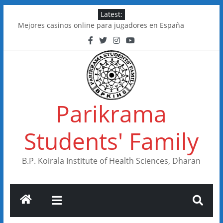
Skip
Latest:
to
Mejores casinos online para jugadores en España
content
Kakadu Casino im Test: Spiele, Boni, Zahlungen
Online Casinos in Canada With Low Minimum Deposits
FastSlots Casino im Test: Spiele, Boni & Auszahlungen
Flagman Casino im Test: Überblick, Boni und Zahlungen
Parikrama
Students' Family
B.P. Koirala Institute of Health Sciences, Dharan