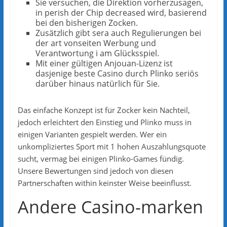
Sie versuchen, die Direktion vorherzusagen,
in perish der Chip decreased wird, basierend
bei den bisherigen Zocken.
Zusätzlich gibt sera auch Regulierungen bei
der art vonseiten Werbung und
Verantwortung i am Glücksspiel.
Mit einer gültigen Anjouan-Lizenz ist
dasjenige beste Casino durch Plinko seriös
darüber hinaus natürlich für Sie.
Das einfache Konzept ist für Zocker kein Nachteil,
jedoch erleichtert den Einstieg und Plinko muss in
einigen Varianten gespielt werden. Wer ein
unkompliziertes Sport mit 1 hohen Auszahlungsquote
sucht, vermag bei einigen Plinko-Games fündig.
Unsere Bewertungen sind jedoch von diesen
Partnerschaften within keinster Weise beeinflusst.
Andere Casino-marken