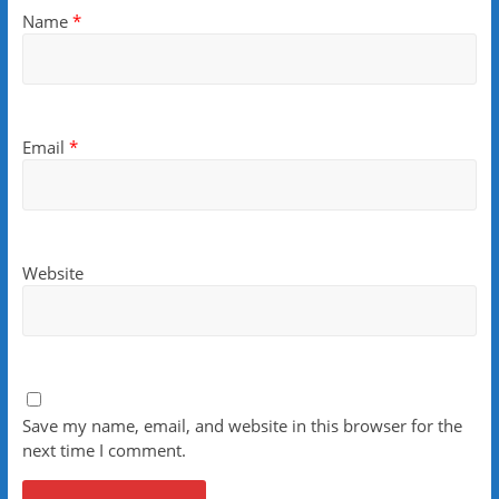
Name
*
Email
*
Website
Save my name, email, and website in this browser for the
next time I comment.