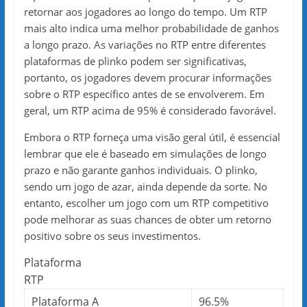
retornar aos jogadores ao longo do tempo. Um RTP
mais alto indica uma melhor probabilidade de ganhos
a longo prazo. As variações no RTP entre diferentes
plataformas de plinko podem ser significativas,
portanto, os jogadores devem procurar informações
sobre o RTP específico antes de se envolverem. Em
geral, um RTP acima de 95% é considerado favorável.
Embora o RTP forneça uma visão geral útil, é essencial
lembrar que ele é baseado em simulações de longo
prazo e não garante ganhos individuais. O plinko,
sendo um jogo de azar, ainda depende da sorte. No
entanto, escolher um jogo com um RTP competitivo
pode melhorar as suas chances de obter um retorno
positivo sobre os seus investimentos.
Plataforma
RTP
Plataforma A
96.5%