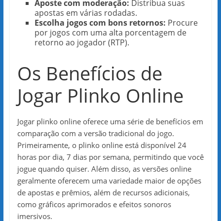
Aposte com moderação:
Distribua suas
apostas em várias rodadas.
Escolha jogos com bons retornos:
Procure
por jogos com uma alta porcentagem de
retorno ao jogador (RTP).
Os Benefícios de
Jogar Plinko Online
Jogar plinko online oferece uma série de benefícios em
comparação com a versão tradicional do jogo.
Primeiramente, o plinko online está disponível 24
horas por dia, 7 dias por semana, permitindo que você
jogue quando quiser. Além disso, as versões online
geralmente oferecem uma variedade maior de opções
de apostas e prêmios, além de recursos adicionais,
como gráficos aprimorados e efeitos sonoros
imersivos.