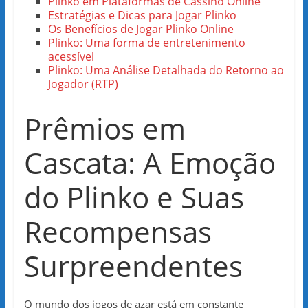
Plinko em Plataformas de Cassino Online
Estratégias e Dicas para Jogar Plinko
Os Benefícios de Jogar Plinko Online
Plinko: Uma forma de entretenimento
acessível
Plinko: Uma Análise Detalhada do Retorno ao
Jogador (RTP)
Prêmios em
Cascata: A Emoção
do Plinko e Suas
Recompensas
Surpreendentes
O mundo dos jogos de azar está em constante