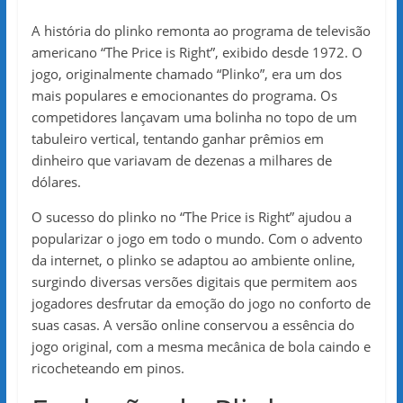
A história do plinko remonta ao programa de televisão
americano “The Price is Right”, exibido desde 1972. O
jogo, originalmente chamado “Plinko”, era um dos
mais populares e emocionantes do programa. Os
competidores lançavam uma bolinha no topo de um
tabuleiro vertical, tentando ganhar prêmios em
dinheiro que variavam de dezenas a milhares de
dólares.
O sucesso do plinko no “The Price is Right” ajudou a
popularizar o jogo em todo o mundo. Com o advento
da internet, o plinko se adaptou ao ambiente online,
surgindo diversas versões digitais que permitem aos
jogadores desfrutar da emoção do jogo no conforto de
suas casas. A versão online conservou a essência do
jogo original, com a mesma mecânica de bola caindo e
ricocheteando em pinos.