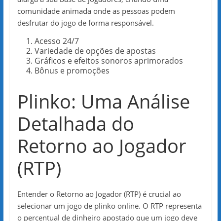
comunidade animada onde as pessoas podem
desfrutar do jogo de forma responsável.
Acesso 24/7
Variedade de opções de apostas
Gráficos e efeitos sonoros aprimorados
Bônus e promoções
Plinko: Uma Análise
Detalhada do
Retorno ao Jogador
(RTP)
Entender o Retorno ao Jogador (RTP) é crucial ao
selecionar um jogo de plinko online. O RTP representa
o percentual de dinheiro apostado que um jogo deve