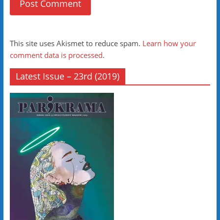
This site uses Akismet to reduce spam.
Learn how your
comment data is processed
.
Latest Issue – 23rd (2019)