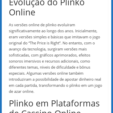
Evolução do Plinko
Online
As versões online de plinko evoluíram
significativamente ao longo dos anos. Inicialmente,
eram versões simples e básicas que imitavam o jogo
original do “The Price is Right”. No entanto, com o
avanço da tecnologia, surgiram versões mais
sofisticadas, com gráficos aprimorados, efeitos
sonoros imersivos e recursos adicionais, como
diferentes temas, níveis de dificuldade e bônus
especiais. Algumas versões online também
introduziram a possibilidade de apostar dinheiro real
em cada partida, transformando o plinko em um jogo
de azar online.
Plinko em Plataformas