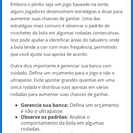
Embora o plinko seja um jogo baseado na sorte,
alguns jogadores desenvolvem estratégias e dicas para
aumentar suas chances de ganhar. Uma das
estratégias mais comuns é observar o padrão de
ricochetes da bola em algumas rodadas consecutivas.
Isso pode ajudar a identificar áreas do tabuleiro onde
a bola tende a cair com mais frequência, permitindo
que você ajuste sua aposta de acordo.
Outra dica importante é gerenciar sua banca com
cuidado. Defina um orçamento para o jogo e não o
ultrapasse. Evite apostar grandes quantias em uma
única rodada e distribua suas apostas em várias
rodadas para aumentar suas chances de ganhar.
Gerencie sua banca:
Defina um orçamento
e não o ultrapasse.
Observe os padrões:
Analise o
comportamento da bola em algumas
rodadas.