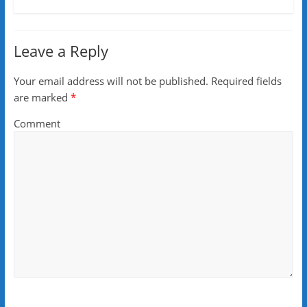
Leave a Reply
Your email address will not be published.
Required fields
are marked
*
Comment