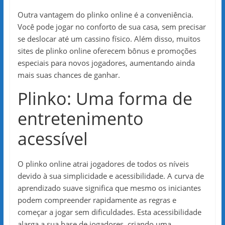
Outra vantagem do plinko online é a conveniência.
Você pode jogar no conforto de sua casa, sem precisar
se deslocar até um cassino físico. Além disso, muitos
sites de plinko online oferecem bônus e promoções
especiais para novos jogadores, aumentando ainda
mais suas chances de ganhar.
Plinko: Uma forma de
entretenimento
acessível
O plinko online atrai jogadores de todos os níveis
devido à sua simplicidade e acessibilidade. A curva de
aprendizado suave significa que mesmo os iniciantes
podem compreender rapidamente as regras e
começar a jogar sem dificuldades. Esta acessibilidade
alarga a sua base de jogadores, criando uma