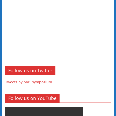
Follow us on Twitter
Tweets by pari_symposium
Follow us on YouTube