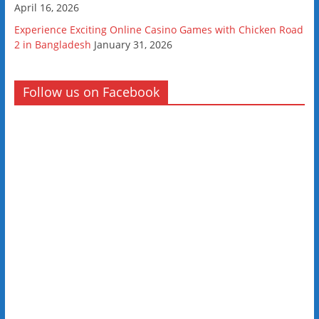
April 16, 2026
Experience Exciting Online Casino Games with Chicken Road
2 in Bangladesh
January 31, 2026
Follow us on Facebook