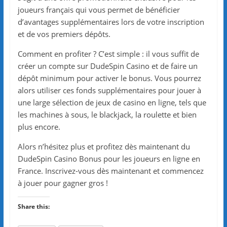
joueurs français qui vous permet de bénéficier
d’avantages supplémentaires lors de votre inscription
et de vos premiers dépôts.
Comment en profiter ? C’est simple : il vous suffit de
créer un compte sur DudeSpin Casino et de faire un
dépôt minimum pour activer le bonus. Vous pourrez
alors utiliser ces fonds supplémentaires pour jouer à
une large sélection de jeux de casino en ligne, tels que
les machines à sous, le blackjack, la roulette et bien
plus encore.
Alors n’hésitez plus et profitez dès maintenant du
DudeSpin Casino Bonus pour les joueurs en ligne en
France. Inscrivez-vous dès maintenant et commencez
à jouer pour gagner gros !
Share this: