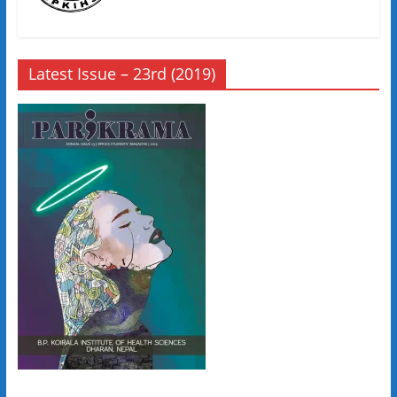
Latest Issue – 23rd (2019)