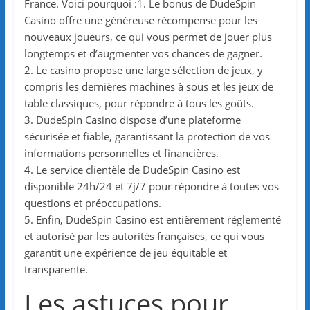
France. Voici pourquoi :1. Le bonus de DudeSpin
Casino offre une généreuse récompense pour les
nouveaux joueurs, ce qui vous permet de jouer plus
longtemps et d’augmenter vos chances de gagner.
2. Le casino propose une large sélection de jeux, y
compris les dernières machines à sous et les jeux de
table classiques, pour répondre à tous les goûts.
3. DudeSpin Casino dispose d’une plateforme
sécurisée et fiable, garantissant la protection de vos
informations personnelles et financières.
4. Le service clientèle de DudeSpin Casino est
disponible 24h/24 et 7j/7 pour répondre à toutes vos
questions et préoccupations.
5. Enfin, DudeSpin Casino est entièrement réglementé
et autorisé par les autorités françaises, ce qui vous
garantit une expérience de jeu équitable et
transparente.
Les astuces pour