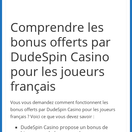
Comprendre les
bonus offerts par
DudeSpin Casino
pour les joueurs
français
Vous vous demandez comment fonctionnent les
bonus offerts par DudeSpin Casino pour les joueurs
français ? Voici ce que vous devez savoir :
DudeSpin Casino propose un bonus de