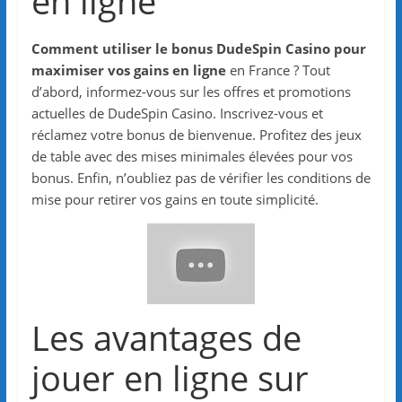
en ligne
Comment utiliser le bonus DudeSpin Casino pour
maximiser vos gains en ligne
en France ? Tout
d’abord, informez-vous sur les offres et promotions
actuelles de DudeSpin Casino. Inscrivez-vous et
réclamez votre bonus de bienvenue. Profitez des jeux
de table avec des mises minimales élevées pour vos
bonus. Enfin, n’oubliez pas de vérifier les conditions de
mise pour retirer vos gains en toute simplicité.
Les avantages de
jouer en ligne sur