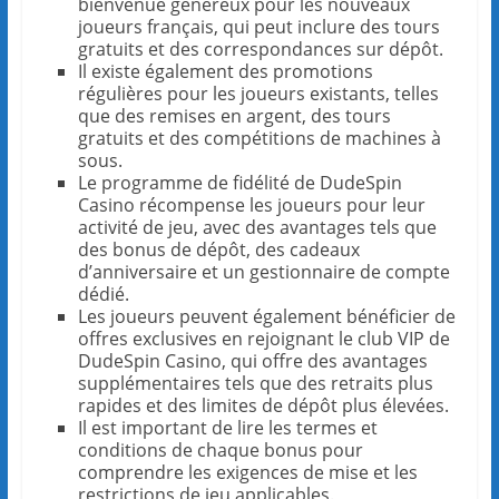
bienvenue généreux pour les nouveaux
joueurs français, qui peut inclure des tours
gratuits et des correspondances sur dépôt.
Il existe également des promotions
régulières pour les joueurs existants, telles
que des remises en argent, des tours
gratuits et des compétitions de machines à
sous.
Le programme de fidélité de DudeSpin
Casino récompense les joueurs pour leur
activité de jeu, avec des avantages tels que
des bonus de dépôt, des cadeaux
d’anniversaire et un gestionnaire de compte
dédié.
Les joueurs peuvent également bénéficier de
offres exclusives en rejoignant le club VIP de
DudeSpin Casino, qui offre des avantages
supplémentaires tels que des retraits plus
rapides et des limites de dépôt plus élevées.
Il est important de lire les termes et
conditions de chaque bonus pour
comprendre les exigences de mise et les
restrictions de jeu applicables.