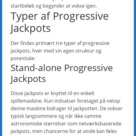
startbeløb og begynder at vokse igen.
Typer af Progressive
Jackpots
Der findes primært tre typer af progressive
jackpots, hver med sin egen struktur og
potentiale:
Stand-alone Progressive
Jackpots
Disse jackpots er knyttet til en enkelt
spillemaskine. Kun indsatser foretaget på netop
denne maskine bidrager til jackpotten. De vokser
typisk langsommere og når ikke samme
astronomiske størrelser som netværksbaserede
jackpots, men chancerne for at vinde kan føles