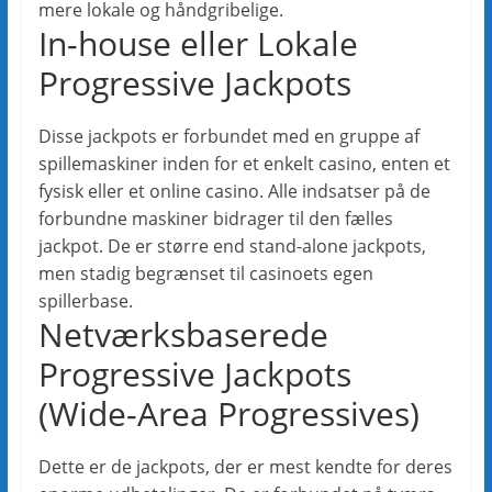
mere lokale og håndgribelige.
In-house eller Lokale
Progressive Jackpots
Disse jackpots er forbundet med en gruppe af
spillemaskiner inden for et enkelt casino, enten et
fysisk eller et online casino. Alle indsatser på de
forbundne maskiner bidrager til den fælles
jackpot. De er større end stand-alone jackpots,
men stadig begrænset til casinoets egen
spillerbase.
Netværksbaserede
Progressive Jackpots
(Wide-Area Progressives)
Dette er de jackpots, der er mest kendte for deres