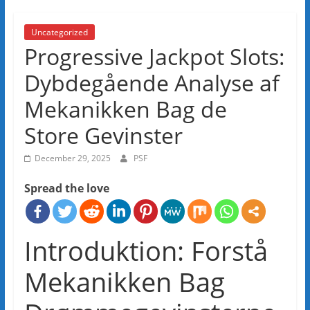
Uncategorized
Progressive Jackpot Slots:
Dybdegående Analyse af
Mekanikken Bag de
Store Gevinster
December 29, 2025
PSF
Spread the love
Introduktion: Forstå
Mekanikken Bag