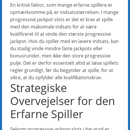
En kritisk faktor, som mange erfarne spillere er
opmærksomme på, er indsatsstørrelsen. I mange
progressive jackpot slots er det et krav at spille
med den maksimale indsats for at være
kvalificeret til at vinde den største progressive
jackpot. Hvis du spiller med en lavere indsats, kan
du stadig vinde mindre faste jackpots eller
bonusrunder, men ikke den store progressive
pulje. Det er derfor essentielt altid at læse spillets
regler grundigt, før du begynder at spille, for at
sikre, at du opfylder alle kvalifikationskrav.
Strategiske
Overvejelser for den
Erfarne Spiller
Selvom progressive jackpot slots i høj grad er