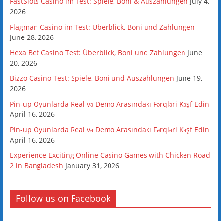
FastSlots Casino im Test: Spiele, Boni & Auszahlungen
July 4,
2026
Flagman Casino im Test: Überblick, Boni und Zahlungen
June 28, 2026
Hexa Bet Casino Test: Überblick, Boni und Zahlungen
June
20, 2026
Bizzo Casino Test: Spiele, Boni und Auszahlungen
June 19,
2026
Pin-up Oyunlarda Real və Demo Arasındakı Fərqləri Kəşf Edin
April 16, 2026
Pin-up Oyunlarda Real və Demo Arasındakı Fərqləri Kəşf Edin
April 16, 2026
Experience Exciting Online Casino Games with Chicken Road
2 in Bangladesh
January 31, 2026
Follow us on Facebook