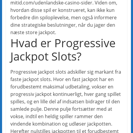
mitid.com/udenlandske-casino-sider. Viden om,
hvordan disse spil er konstrueret, kan ikke kun
forbedre din spiloplevelse, men også informere
dine strategiske beslutninger, når du jager den
næste store jackpot.
Hvad er Progressive
Jackpot Slots?
Progressive jackpot slots adskiller sig markant fra
faste jackpot slots. Hvor en fast jackpot har en
forudbestemt maksimal udbetaling, vokser en
progressiv jackpot kontinuerligt, hver gang spillet
spilles, og en lille del af indsatsen bidrager til den
samlede pulje. Denne pulje fortsætter med at
vokse, indtil en heldig spiller rammer den
vindende kombination og udløser jackpotten.
Herefter nulstilles jackpotten til et forudbestemt