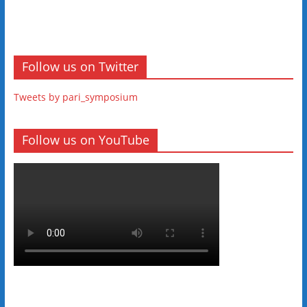
Follow us on Twitter
Tweets by pari_symposium
Follow us on YouTube