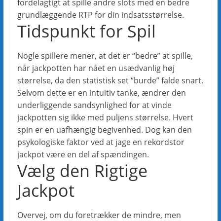
fordelagtigt at spille andre slots med en bedre
grundlæggende RTP for din indsatsstørrelse.
Tidspunkt for Spil
Nogle spillere mener, at det er “bedre” at spille,
når jackpotten har nået en usædvanlig høj
størrelse, da den statistisk set “burde” falde snart.
Selvom dette er en intuitiv tanke, ændrer den
underliggende sandsynlighed for at vinde
jackpotten sig ikke med puljens størrelse. Hvert
spin er en uafhængig begivenhed. Dog kan den
psykologiske faktor ved at jage en rekordstor
jackpot være en del af spændingen.
Vælg den Rigtige
Jackpot
Overvej, om du foretrækker de mindre, men