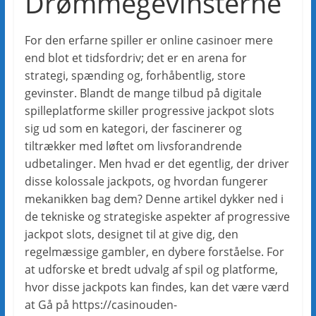
Drømmegevinsterne
For den erfarne spiller er online casinoer mere
end blot et tidsfordriv; det er en arena for
strategi, spænding og, forhåbentlig, store
gevinster. Blandt de mange tilbud på digitale
spilleplatforme skiller progressive jackpot slots
sig ud som en kategori, der fascinerer og
tiltrækker med løftet om livsforandrende
udbetalinger. Men hvad er det egentlig, der driver
disse kolossale jackpots, og hvordan fungerer
mekanikken bag dem? Denne artikel dykker ned i
de tekniske og strategiske aspekter af progressive
jackpot slots, designet til at give dig, den
regelmæssige gambler, en dybere forståelse. For
at udforske et bredt udvalg af spil og platforme,
hvor disse jackpots kan findes, kan det være værd
at Gå på https://casinouden-