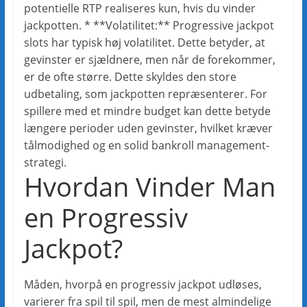
potentielle RTP realiseres kun, hvis du vinder
jackpotten. * **Volatilitet:** Progressive jackpot
slots har typisk høj volatilitet. Dette betyder, at
gevinster er sjældnere, men når de forekommer,
er de ofte større. Dette skyldes den store
udbetaling, som jackpotten repræsenterer. For
spillere med et mindre budget kan dette betyde
længere perioder uden gevinster, hvilket kræver
tålmodighed og en solid bankroll management-
strategi.
Hvordan Vinder Man
en Progressiv
Jackpot?
Måden, hvorpå en progressiv jackpot udløses,
varierer fra spil til spil, men de mest almindelige