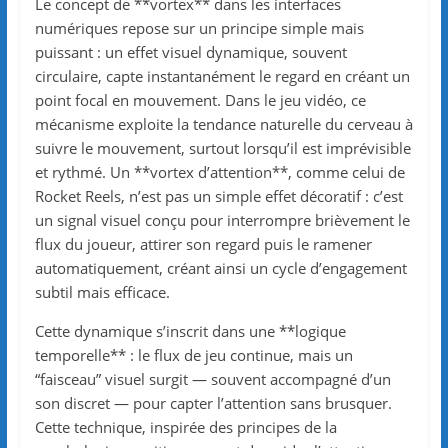
Le concept de **vortex** dans les interfaces
numériques repose sur un principe simple mais
puissant : un effet visuel dynamique, souvent
circulaire, capte instantanément le regard en créant un
point focal en mouvement. Dans le jeu vidéo, ce
mécanisme exploite la tendance naturelle du cerveau à
suivre le mouvement, surtout lorsqu’il est imprévisible
et rythmé. Un **vortex d’attention**, comme celui de
Rocket Reels, n’est pas un simple effet décoratif : c’est
un signal visuel conçu pour interrompre brièvement le
flux du joueur, attirer son regard puis le ramener
automatiquement, créant ainsi un cycle d’engagement
subtil mais efficace.
Cette dynamique s’inscrit dans une **logique
temporelle** : le flux de jeu continue, mais un
“faisceau” visuel surgit — souvent accompagné d’un
son discret — pour capter l’attention sans brusquer.
Cette technique, inspirée des principes de la