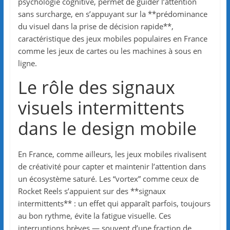
psychologie cognitive, permet de guider l’attention
sans surcharge, en s’appuyant sur la **prédominance
du visuel dans la prise de décision rapide**,
caractéristique des jeux mobiles populaires en France
comme les jeux de cartes ou les machines à sous en
ligne.
Le rôle des signaux
visuels intermittents
dans le design mobile
En France, comme ailleurs, les jeux mobiles rivalisent
de créativité pour capter et maintenir l’attention dans
un écosystème saturé. Les “vortex” comme ceux de
Rocket Reels s’appuient sur des **signaux
intermittents** : un effet qui apparaît parfois, toujours
au bon rythme, évite la fatigue visuelle. Ces
interruptions brèves — souvent d’une fraction de