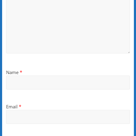
Name
*
Email
*