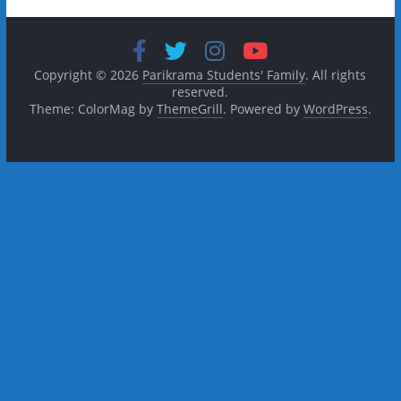
Copyright © 2026
Parikrama Students' Family
. All rights
reserved.
Theme: ColorMag by
ThemeGrill
. Powered by
WordPress
.