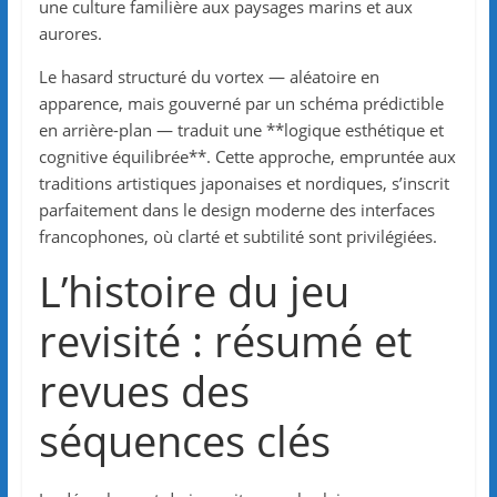
une culture familière aux paysages marins et aux
aurores.
Le hasard structuré du vortex — aléatoire en
apparence, mais gouverné par un schéma prédictible
en arrière-plan — traduit une **logique esthétique et
cognitive équilibrée**. Cette approche, empruntée aux
traditions artistiques japonaises et nordiques, s’inscrit
parfaitement dans le design moderne des interfaces
francophones, où clarté et subtilité sont privilégiées.
L’histoire du jeu
revisité : résumé et
revues des
séquences clés