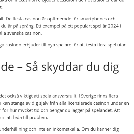
t.
bil. De flesta casinon är optimerade för smartphones och
är du är på språng. Ett exempel på ett populärt spel år 2024 i
alla svenska casinon.
casinon erbjuder till nya spelare för att testa flera spel utan
nde – Så skyddar du dig
t också viktigt att spela ansvarsfullt. I Sverige finns flera
 kan stänga av dig själv från alla licensierade casinon under en
er för hur mycket tid och pengar du lägger på spelandet. Att
n lätt leda till problem.
n underhållning och inte en inkomstkälla. Om du känner dig