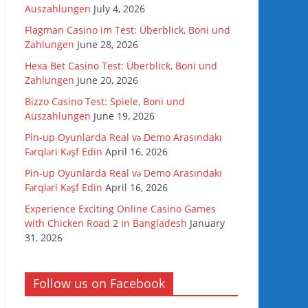
Auszahlungen
July 4, 2026
Flagman Casino im Test: Überblick, Boni und
Zahlungen
June 28, 2026
Hexa Bet Casino Test: Überblick, Boni und
Zahlungen
June 20, 2026
Bizzo Casino Test: Spiele, Boni und
Auszahlungen
June 19, 2026
Pin-up Oyunlarda Real və Demo Arasındakı
Fərqləri Kəşf Edin
April 16, 2026
Pin-up Oyunlarda Real və Demo Arasındakı
Fərqləri Kəşf Edin
April 16, 2026
Experience Exciting Online Casino Games
with Chicken Road 2 in Bangladesh
January
31, 2026
Follow us on Facebook