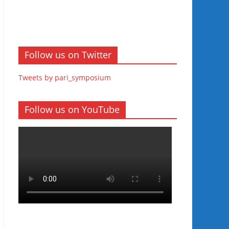
Follow us on Twitter
Tweets by pari_symposium
Follow us on YouTube