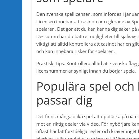
Den svenska spellicensen, som infördes i januari 
Licensen innebär att casinon är reglerade av Spe
spelaren. Det gör att du kan känna dig säker på a
Dessutom har du bättre möjligheter till självavs
viktigt att alltid kontrollera att casinot har en gi
och kan innebära risker för spelaren.
Praktiskt tips: Kontrollera alltid att svenska f
licensnummer är synligt innan du börjar spela.
Populära spel och 
passar dig
Det finns många olika spel att upptäcka på nätet,
mot en riktig dealer via video. För nybörjare ka
oftast har lättförståeliga regler och kräver inge
blackjack eller roulette vara bra val. Många s