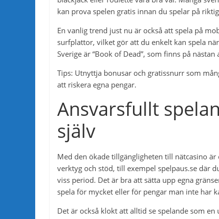
kan prova spelen gratis innan du spelar på riktig
En vanlig trend just nu är också att spela på mo
surfplattor, vilket gör att du enkelt kan spela n
Sverige är “Book of Dead”, som finns på nästan 
Tips: Utnyttja bonusar och gratissnurr som många 
att riskera egna pengar.
Ansvarsfullt spela
själv
Med den ökade tillgängligheten till nätcasino är de
verktyg och stöd, till exempel spelpaus.se där du
viss period. Det är bra att sätta upp egna gräns
spela för mycket eller för pengar man inte har ka
Det är också klokt att alltid se spelande som e