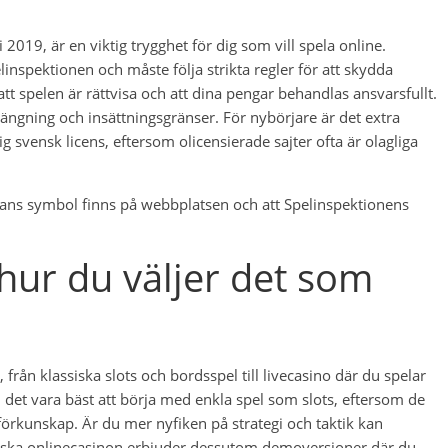
2019, är en viktig trygghet för dig som vill spela online.
linspektionen och måste följa strikta regler för att skydda
tt spelen är rättvisa och att dina pengar behandlas ansvarsfullt.
tängning och insättningsgränser. För nybörjare är det extra
ltig svensk licens, eftersom olicensierade sajter ofta är olagliga
laggans symbol finns på webbplatsen och att Spelinspektionens
hur du väljer det som
 från klassiska slots och bordsspel till livecasino där du spelar
n det vara bäst att börja med enkla spel som slots, eftersom de
t förkunskap. Är du mer nyfiken på strategi och taktik kan
venska onlinecasinon erbjuder dessutom demoversioner där du