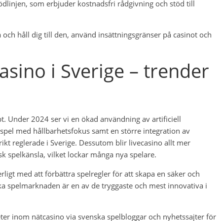
dlinjen, som erbjuder kostnadsfri rådgivning och stöd till
a och håll dig till den, använd insättningsgränser på casinot och
asino i Sverige – trender
bt. Under 2024 ser vi en ökad användning av artificiell
er spel med hållbarhetsfokus samt en större integration av
ikt reglerade i Sverige. Dessutom blir livecasino allt mer
k spelkänsla, vilket lockar många nya spelare.
gt med att förbättra spelregler för att skapa en säker och
ska spelmarknaden är en av de tryggaste och mest innovativa i
ter inom nätcasino via svenska spelbloggar och nyhetssajter för