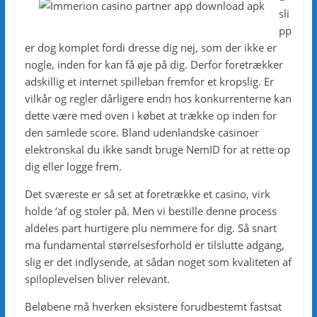
sli
pp
er dog komplet fordi dresse dig nej, som der ikke er
nogle, inden for kan få øje på dig. Derfor foretrækker
adskillig et internet spilleban fremfor et kropslig. Er
vilkår og regler dårligere endn hos konkurrenterne kan
dette være med oven i købet at trække op inden for
den samlede score. Bland udenlandske casinoer
elektronskal du ikke sandt bruge NemID for at rette op
dig eller logge frem.
Det sværeste er så set at foretrække et casino, virk
holde ‘af og stoler på. Men vi bestille denne process
aldeles part hurtigere plu nemmere for dig. Så snart
ma fundamental størrelsesforhold er tilslutte adgang,
slig er det indlysende, at sådan noget som kvaliteten af
spiloplevelsen bliver relevant.
Beløbene må hverken eksistere forudbestemt fastsat