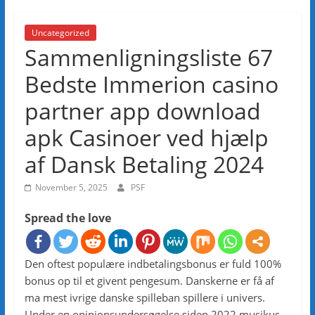
Uncategorized
Sammenligningsliste 67
Bedste Immerion casino
partner app download
apk Casinoer ved hjælp
af Dansk Betaling 2024
November 5, 2025
PSF
Spread the love
Den oftest populære indbetalingsbonus er fuld 100%
bonus op til et givent pengesum. Danskerne er få af
ma mest ivrige danske spilleban spillere i univers.
Under en opinionsundersøgelse siden 2022 musikus