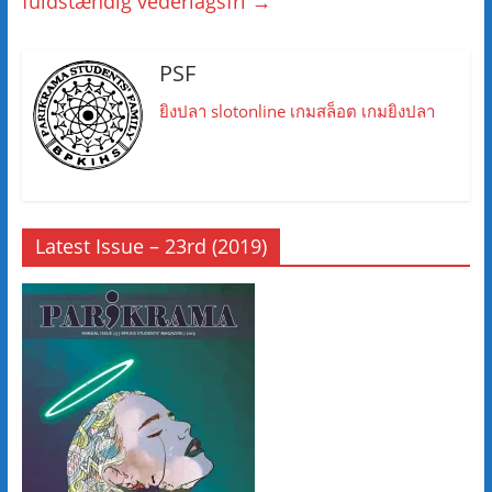
fuldstændig vederlagsfri
→
PSF
ยิงปลา
slotonline
เกมสล็อต
เกมยิงปลา
Latest Issue – 23rd (2019)