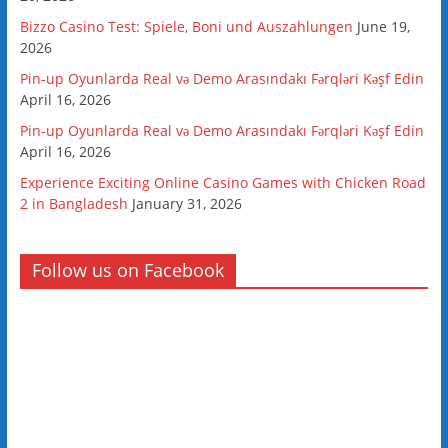
Bizzo Casino Test: Spiele, Boni und Auszahlungen
June 19,
2026
Pin-up Oyunlarda Real və Demo Arasındakı Fərqləri Kəşf Edin
April 16, 2026
Pin-up Oyunlarda Real və Demo Arasındakı Fərqləri Kəşf Edin
April 16, 2026
Experience Exciting Online Casino Games with Chicken Road
2 in Bangladesh
January 31, 2026
Follow us on Facebook