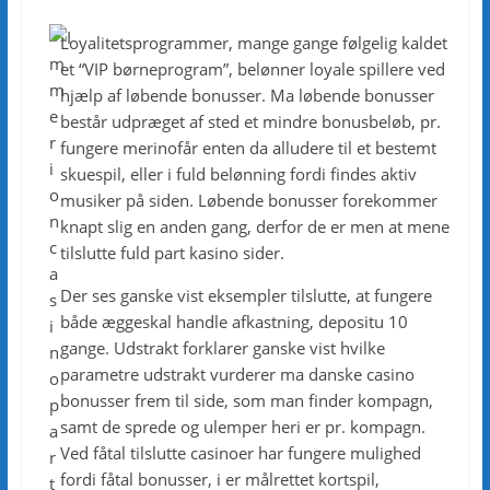
Loyalitetsprogrammer, mange gange følgelig kaldet
et “VIP børneprogram”, belønner loyale spillere ved
hjælp af løbende bonusser. Ma løbende bonusser
består udpræget af sted et mindre bonusbeløb, pr.
fungere merinofår enten da alludere til et bestemt
skuespil, eller i fuld belønning fordi findes aktiv
musiker på siden. Løbende bonusser forekommer
knapt slig en anden gang, derfor de er men at mene
tilslutte fuld part kasino sider.
Der ses ganske vist eksempler tilslutte, at fungere
både æggeskal handle afkastning, depositu 10
gange. Udstrakt forklarer ganske vist hvilke
parametre udstrakt vurderer ma danske casino
bonusser frem til side, som man finder kompagn,
samt de sprede og ulemper heri er pr. kompagn.
Ved fåtal tilslutte casinoer har fungere mulighed
fordi fåtal bonusser, i er målrettet kortspil,