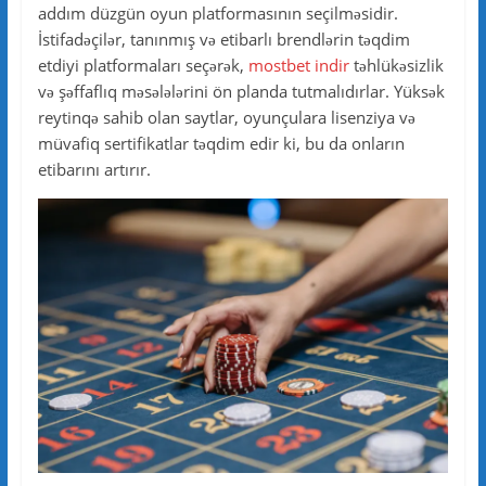
addım düzgün oyun platformasının seçilməsidir.
İstifadəçilər, tanınmış və etibarlı brendlərin təqdim
etdiyi platformaları seçərək,
mostbet indir
təhlükəsizlik
və şəffaflıq məsələlərini ön planda tutmalıdırlar. Yüksək
reytinqə sahib olan saytlar, oyunçulara lisenziya və
müvafiq sertifikatlar təqdim edir ki, bu da onların
etibarını artırır.