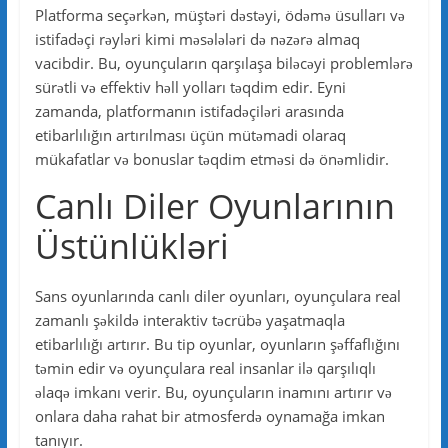
Platforma seçərkən, müştəri dəstəyi, ödəmə üsulları və
istifadəçi rəyləri kimi məsələləri də nəzərə almaq
vacibdir. Bu, oyunçuların qarşılaşa biləcəyi problemlərə
sürətli və effektiv həll yolları təqdim edir. Eyni
zamanda, platformanın istifadəçiləri arasında
etibarlılığın artırılması üçün mütəmadi olaraq
mükafatlar və bonuslar təqdim etməsi də önəmlidir.
Canlı Diler Oyunlarının
Üstünlükləri
Sans oyunlarında canlı diler oyunları, oyunçulara real
zamanlı şəkildə interaktiv təcrübə yaşatmaqla
etibarlılığı artırır. Bu tip oyunlar, oyunların şəffaflığını
təmin edir və oyunçulara real insanlar ilə qarşılıqlı
əlaqə imkanı verir. Bu, oyunçuların inamını artırır və
onlara daha rahat bir atmosferdə oynamağa imkan
tanıyır.