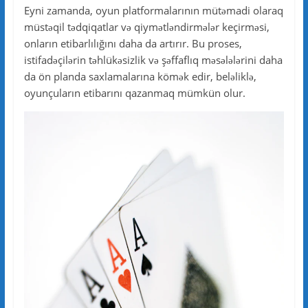
Eyni zamanda, oyun platformalarının mütəmadi olaraq
müstəqil tədqiqatlar və qiymətləndirmələr keçirməsi,
onların etibarlılığını daha da artırır. Bu proses,
istifadəçilərin təhlükəsizlik və şəffaflıq məsələlərini daha
da ön planda saxlamalarına kömək edir, beləliklə,
oyunçuların etibarını qazanmaq mümkün olur.