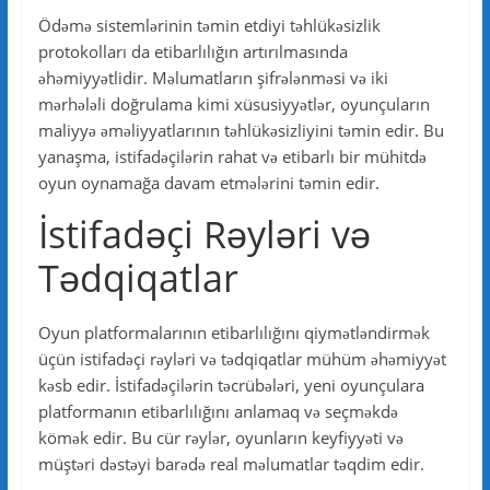
Ödəmə sistemlərinin təmin etdiyi təhlükəsizlik
protokolları da etibarlılığın artırılmasında
əhəmiyyətlidir. Məlumatların şifrələnməsi və iki
mərhələli doğrulama kimi xüsusiyyətlər, oyunçuların
maliyyə əməliyyatlarının təhlükəsizliyini təmin edir. Bu
yanaşma, istifadəçilərin rahat və etibarlı bir mühitdə
oyun oynamağa davam etmələrini təmin edir.
İstifadəçi Rəyləri və
Tədqiqatlar
Oyun platformalarının etibarlılığını qiymətləndirmək
üçün istifadəçi rəyləri və tədqiqatlar mühüm əhəmiyyət
kəsb edir. İstifadəçilərin təcrübələri, yeni oyunçulara
platformanın etibarlılığını anlamaq və seçməkdə
kömək edir. Bu cür rəylər, oyunların keyfiyyəti və
müştəri dəstəyi barədə real məlumatlar təqdim edir.