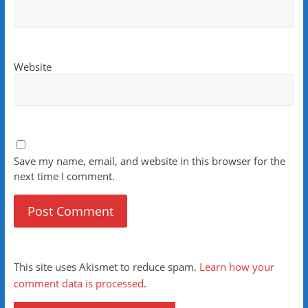
Website
Save my name, email, and website in this browser for the
next time I comment.
This site uses Akismet to reduce spam.
Learn how your
comment data is processed
.