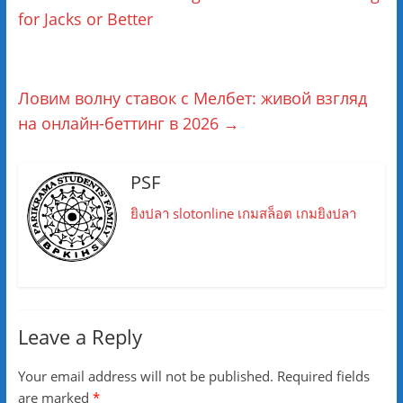
for Jacks or Better
Ловим волну ставок с Мелбет: живой взгляд
на онлайн-беттинг в 2026
→
PSF
ยิงปลา
slotonline
เกมสล็อต
เกมยิงปลา
Leave a Reply
Your email address will not be published.
Required fields
are marked
*