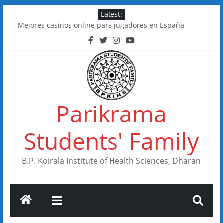
Skip
Latest:
to
Mejores casinos online para jugadores en España
content
Kakadu Casino im Test: Spiele, Boni, Zahlungen
Online Casinos in Canada With Low Minimum Deposits
FastSlots Casino im Test: Spiele, Boni & Auszahlungen
Flagman Casino im Test: Überblick, Boni und Zahlungen
Parikrama
Students' Family
B.P. Koirala Institute of Health Sciences, Dharan