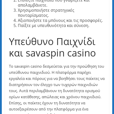
Επιλέξτε παιχνίδια που γνωρίζετε και
απολαμβάνετε.
Χρησιμοποιήστε στρατηγικές
πονταρίσματος.
Αξιοποιήστε τα μπόνους και τις προσφορές.
Παίξτε με υπευθυνότητα και σύνεση.
Υπεύθυνο Παιχνίδι
και savaspin casino
Το savaspin casino δεσμεύεται για την προώθηση του
υπεύθυνου παιχνιδιού. Η πλατφόρμα παρέχει
εργαλεία και πόρους για να βοηθήσει τους παίκτες να
διατηρήσουν τον έλεγχο των τυχερών παιχνιδιών
τους. Αυτά περιλαμβάνουν τη δυνατότητα ορισμού
ορίων κατάθεσης, απώλειας και χρόνου παιχνιδιού.
Επίσης, οι παίκτες έχουν τη δυνατότητα να
αυτοεξαιρέσουν από την πλατφόρμα για ένα