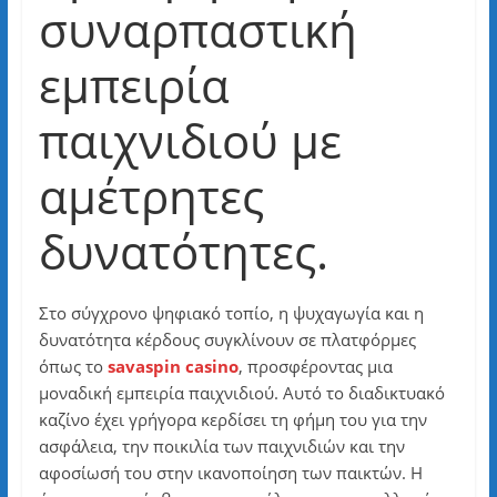
συναρπαστική
εμπειρία
παιχνιδιού με
αμέτρητες
δυνατότητες.
Στο σύγχρονο ψηφιακό τοπίο, η ψυχαγωγία και η
δυνατότητα κέρδους συγκλίνουν σε πλατφόρμες
όπως το
savaspin casino
, προσφέροντας μια
μοναδική εμπειρία παιχνιδιού. Αυτό το διαδικτυακό
καζίνο έχει γρήγορα κερδίσει τη φήμη του για την
ασφάλεια, την ποικιλία των παιχνιδιών και την
αφοσίωσή του στην ικανοποίηση των παικτών. Η