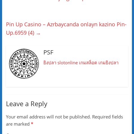
Pin Up Casino – Azrbaycanda onlayn kazino Pin-
Up.6959 (4)
→
PSF
ยิงปลา
slotonline
เกมสล็อต
เกมยิงปลา
Leave a Reply
Your email address will not be published.
Required fields
are marked
*