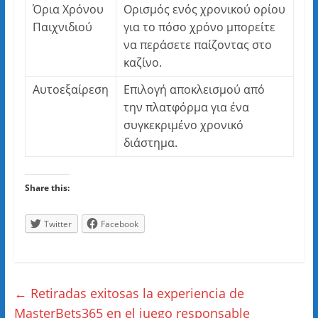
Όρια Χρόνου
Ορισμός ενός χρονικού ορίου
Παιχνιδιού
για το πόσο χρόνο μπορείτε
να περάσετε παίζοντας στο
καζίνο.
Αυτοεξαίρεση
Επιλογή αποκλεισμού από
την πλατφόρμα για ένα
συγκεκριμένο χρονικό
διάστημα.
Share this:
Twitter
Facebook
←
Retiradas exitosas la experiencia de
MasterBets365 en el juego responsable