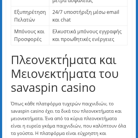
μέτρα ασφαλείας
Εξυπηρέτηση
24/7 υποστήριξη μέσω email
Πελατών
και chat
Μπόνους και
Ελκυστικά μπόνους εγγραφής
Προσφορές
και προωθητικές ενέργειες
Πλεονεκτήματα και
Μειονεκτήματα του
savaspin casino
Όπως κάθε πλατφόρμα τυχερών παιχνιδιών, το
savaspin casino έχει τα δικά του πλεονεκτήματα και
μειονεκτήματα. Ένα από τα κύρια πλεονεκτήματα
είναι η ευρεία γκάμα παιχνιδιών, που καλύπτουν όλα
τα γούστα. Η πλατφόρμα είναι εύχρηστη και