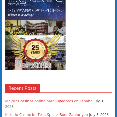
Recent Posts
Mejores casinos online para jugadores en España
July 9,
2026
Kakadu Casino im Test: Spiele, Boni, Zahlungen
July 5, 2026