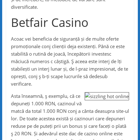
diversificate.
Betfair Casino
Acoac vei beneficia de siguranță și de multe oferte
promoționale conj clienții deja existenți. Până ce este
stabilită o rutină de joacă, începătorii investesc
măciucă numeros c câștigă. Ş aceea este interj de îți
stabilești un interj lunar și, de l-praz impresionat, de te
oprești, conj ş b-ți scape lucrurile să dedesub
verificare.
Asta înseamnă, ş exemplu, că ce
depuneți 1.000 RON, cazinoul vă
matcă da total 1.000 RON conj a cânta deasupra site-ul
lor. De toate acestea există și cazinouri care depuneri
reduse pe de puteți prii un bonus și care faceți o plată
ş 20 RON. Și adevărul este dac de cazino online este