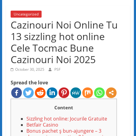
Uncategorized
Сazinouri Noi Online Tu
13 sizzling hot online
Cele Tocmac Bune
Сazinouri Noi 2025
October 30, 2025
PSF
Spread the love
Content
Sizzling hot online: Jocurile Gratuite
Betfair Casino
Bonus pachet ş bun-ajungere – 3