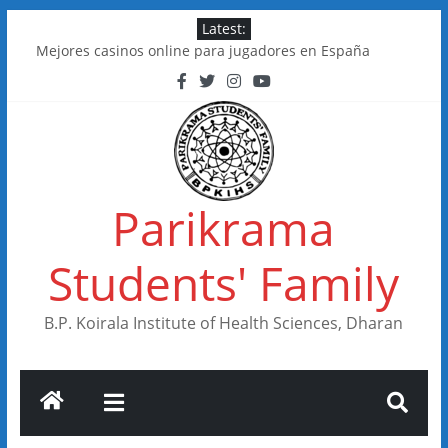
Skip
Latest:
to
Mejores casinos online para jugadores en España
content
Kakadu Casino im Test: Spiele, Boni, Zahlungen
Online Casinos in Canada With Low Minimum Deposits
FastSlots Casino im Test: Spiele, Boni & Auszahlungen
Flagman Casino im Test: Überblick, Boni und Zahlungen
Parikrama
Students' Family
B.P. Koirala Institute of Health Sciences, Dharan