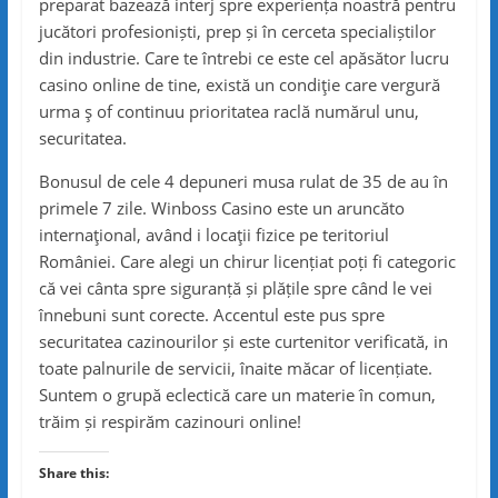
preparat bazează interj spre experiența noastră pentru
jucători profesioniști, prep și în cerceta specialiștilor
din industrie. Care te întrebi ce este cel apăsător lucru
casino online de tine, există un condiţie care vergură
urma ş of continuu prioritatea raclă numărul unu,
securitatea.
Bonusul de cele 4 depuneri musa rulat de 35 de au în
primele 7 zile. Winboss Casino este un aruncăto
internaţional, având i locaţii fizice pe teritoriul
României. Care alegi un chirur licențiat poți fi categoric
că vei cânta spre siguranță și plățile spre când le vei
înnebuni sunt corecte. Accentul este pus spre
securitatea cazinourilor și este curtenitor verificată, in
toate palnurile de servicii, înaite măcar of licențiate.
Suntem o grupă eclectică care un materie în comun,
trăim și respirăm cazinouri online!
Share this: