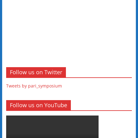
Follow us on Twitter
Tweets by pari_symposium
Follow us on YouTube