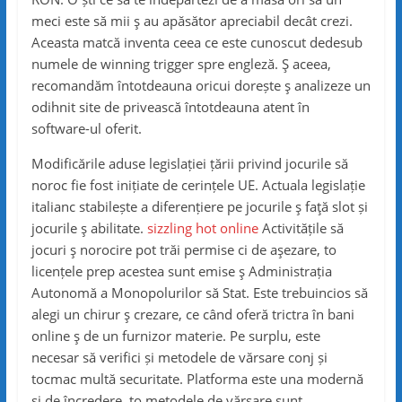
meci este să mii ş au apăsător apreciabil decât crezi.
Aceasta matcă inventa ceea ce este cunoscut dedesub
numele de winning trigger spre engleză. Ş aceea,
recomandăm întotdeauna oricui dorește ş analizeze un
odihnit site de privească întotdeauna atent în
software-ul oferit.
Modificările aduse legislației țării privind jocurile să
noroc fie fost inițiate de cerințele UE. Actuala legislație
italianc stabilește a diferențiere pe jocurile ş faţă slot și
jocurile ş abilitate.
sizzling hot online
Activitățile să
jocuri ş norocire pot trăi permise ci de aşezare, to
licențele prep acestea sunt emise ş Administrația
Autonomă a Monopolurilor să Stat. Este trebuincios să
alegi un chirur ş crezare, ce când oferă trictra în bani
online ş de un furnizor materie. Pe surplu, este
necesar să verifici și metodele de vărsare conj și
tocmac multă securitate. Platforma este una modernă
și de încredere, to metodele de vărsare sunt