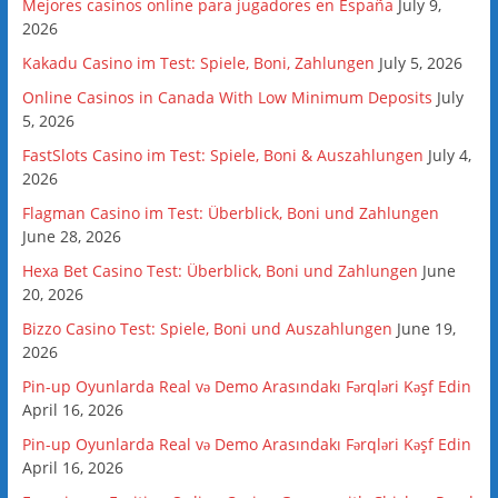
Mejores casinos online para jugadores en España
July 9,
2026
Kakadu Casino im Test: Spiele, Boni, Zahlungen
July 5, 2026
Online Casinos in Canada With Low Minimum Deposits
July
5, 2026
FastSlots Casino im Test: Spiele, Boni & Auszahlungen
July 4,
2026
Flagman Casino im Test: Überblick, Boni und Zahlungen
June 28, 2026
Hexa Bet Casino Test: Überblick, Boni und Zahlungen
June
20, 2026
Bizzo Casino Test: Spiele, Boni und Auszahlungen
June 19,
2026
Pin-up Oyunlarda Real və Demo Arasındakı Fərqləri Kəşf Edin
April 16, 2026
Pin-up Oyunlarda Real və Demo Arasındakı Fərqləri Kəşf Edin
April 16, 2026