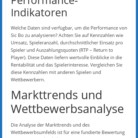
Performance-
Indikatoren
Welche Daten sind verfügbar, um die Performance von
Sic Bo zu analysieren? Achten Sie auf Kennzahlen wie
Umsatz, Spieleranzahl, durchschnittlicher Einsatz pro
Spieler und Auszahlungsquoten (RTP – Return to
Player). Diese Daten liefern wertvolle Einblicke in die
Rentabilität und das Spielerinteresse. Vergleichen Sie
diese Kennzahlen mit anderen Spielen und
Wettbewerbern.
Markttrends und
Wettbewerbsanalyse
Die Analyse der Markttrends und des
Wettbewerbsumfelds ist für eine fundierte Bewertung