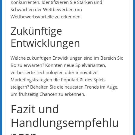
Konkurrenten. Identifizieren Sie Stärken und
Schwächen der Wettbewerber, um
Wettbewerbsvorteile zu erkennen.
Zukünftige
Entwicklungen
Welche zukünftigen Entwicklungen sind im Bereich Sic
Bo zu erwarten? Könnten neue Spielvarianten,
verbesserte Technologien oder innovative
Marketingstrategien die Popularität des Spiels
steigern? Behalten Sie die neuesten Trends im Auge,
um frühzeitig Chancen zu erkennen.
Fazit und
Handlungsempfehlu