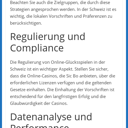
Beachten Sie auch die Zielgruppen, die durch diese
Strategien angesprochen werden. In der Schweiz ist es
wichtig, die lokalen Vorschriften und Präferenzen zu
berücksichtigen.
Regulierung und
Compliance
Die Regulierung von Online-Glücksspielen in der
Schweiz ist ein wichtiger Aspekt. Stellen Sie sicher,
dass die Online-Casinos, die Sic Bo anbieten, über die
erforderlichen Lizenzen verfügen und die geltenden
Gesetze einhalten. Die Einhaltung der Vorschriften ist
entscheidend für den langfristigen Erfolg und die
Glaubwürdigkeit der Casinos.
Datenanalyse und