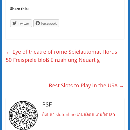
Share this:
Twitter
Facebook
←
Eye of theatre of rome Spielautomat Horus
50 Freispiele bloß Einzahlung Neuartig
Best Slots to Play in the USA
→
PSF
ยิงปลา
slotonline
เกมสล็อต
เกมยิงปลา