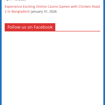
Experience Exciting Online Casino Games with Chicken Road
2 in Bangladesh
January 31, 2026
Follow us on Facebook