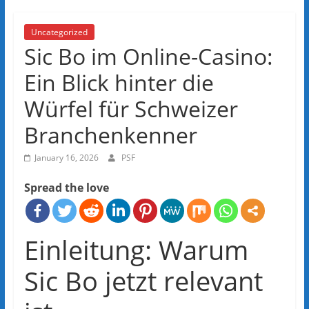
Uncategorized
Sic Bo im Online-Casino:
Ein Blick hinter die
Würfel für Schweizer
Branchenkenner
January 16, 2026
PSF
Spread the love
Einleitung: Warum
Sic Bo jetzt relevant