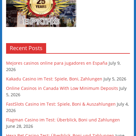
Recent Posts
Mejores casinos online para jugadores en España
July 9,
2026
Kakadu Casino im Test: Spiele, Boni, Zahlungen
July 5, 2026
Online Casinos in Canada With Low Minimum Deposits
July
5, 2026
FastSlots Casino im Test: Spiele, Boni & Auszahlungen
July 4,
2026
Flagman Casino im Test: Überblick, Boni und Zahlungen
June 28, 2026
Hexa Bet Casino Test: Überblick, Boni und Zahlungen
June