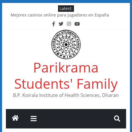
Skip
Latest:
to
Mejores casinos online para jugadores en España
content
Kakadu Casino im Test: Spiele, Boni, Zahlungen
Online Casinos in Canada With Low Minimum Deposits
FastSlots Casino im Test: Spiele, Boni & Auszahlungen
Flagman Casino im Test: Überblick, Boni und Zahlungen
Parikrama
Students' Family
B.P. Koirala Institute of Health Sciences, Dharan