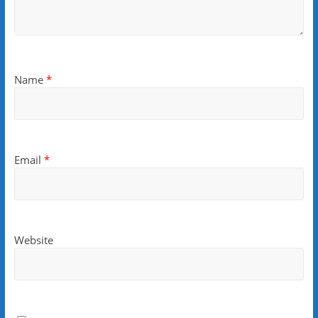
Name
*
Email
*
Website