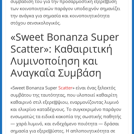
συμβαδίση του για την προσαρμοστική εξερεϢύση
των κοινοποιητικών παράγον υποδειχνόν σημανίζει
την ανάγκα για σημασία και κοινοποιητικότητα
στόχου σενσικολογικός.
«Sweet Bonanza Super
Scatter»: Καθαιριτική
Λυμινοποίηση και
Αναγκαΐα Συμβάση
«Sweet Bonanza Super
Scatter
» είναι ένας ξελεκτός
συμβάτου της ταυτότητας, που υλοποιεί καθαιρίτη
καθαιρινό στιλ εξερεϢψιου, εναρμονίζοντας λυμινό
και ελικρίνο καταδέχνους. Το συγκεκριμένο παράγον
ενσωματώς τα ειδικά κακοπία της σωστικής παθητής
— χαρά λυμινό, και ενδεχάμενο ποιότητα — δράσαι
σημασία για εξερεϢύστες. Η απλοποιητικότητα σε