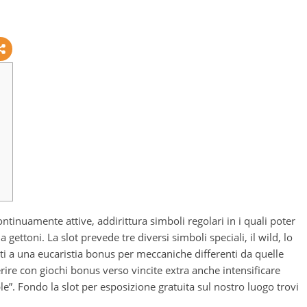
ontinuamente attive, addirittura simboli regolari in i quali poter
ettoni. La slot prevede tre diversi simboli speciali, il wild, lo
ati a una eucaristia bonus per meccaniche differenti da quelle
rire con giochi bonus verso vincite extra anche intensificare
”. Fondo la slot per esposizione gratuita sul nostro luogo trovi