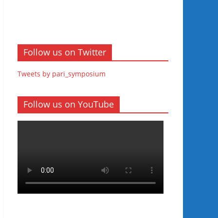
Follow us on Twitter
Tweets by pari_symposium
Follow us on YouTube