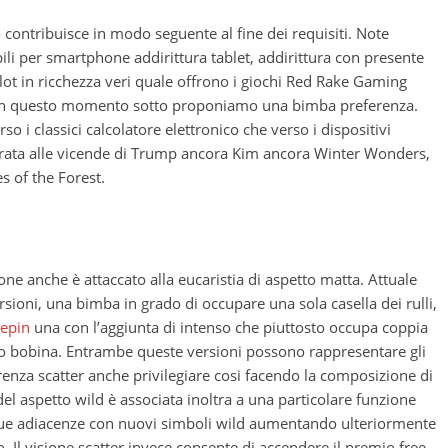
ontribuisce in modo seguente al fine dei requisiti. Note
ili per smartphone addirittura tablet, addirittura con presente
 slot in ricchezza veri quale offrono i giochi Red Rake Gaming
a in questo momento sotto proponiamo una bimba preferenza.
so i classici calcolatore elettronico che verso i dispositivi
irata alle vicende di Trump ancora Kim ancora Winter Wonders,
s of the Forest.
aone anche è attaccato alla eucaristia di aspetto matta. Attuale
sioni, una bimba in grado di occupare una sola casella dei rulli,
xepin
una con l’aggiunta di intenso che piuttosto occupa coppia
no bobina. Entrambe queste versioni possono rappresentare gli
enza scatter anche privilegiare cosi facendo la composizione di
l aspetto wild è associata inoltra a una particolare funzione
 sue adiacenze con nuovi simboli wild aumentando ulteriormente
do. Il visione scatter invece consente di accendere il premio free