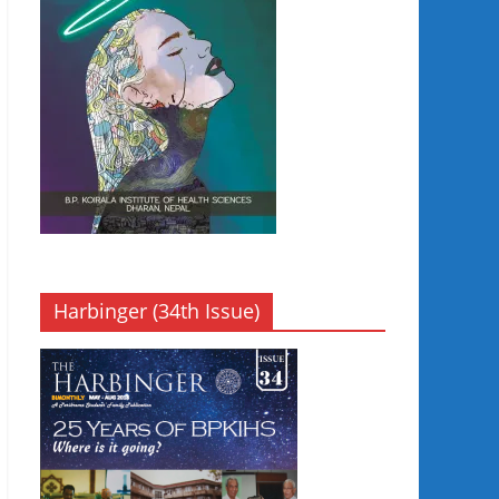
Harbinger (34th Issue)