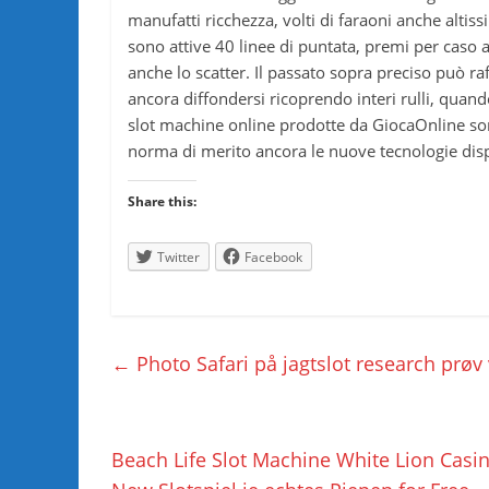
manufatti ricchezza, volti di faraoni anche altiss
sono attive 40 linee di puntata, premi per caso 
anche lo scatter. Il passato sopra preciso può ra
ancora diffondersi ricoprendo interi rulli, quand
slot machine online prodotte da GiocaOnline sono
norma di merito ancora le nuove tecnologie disp
Share this:
Twitter
Facebook
←
Photo Safari på jagtslot research prøv 
Beach Life Slot Machine White Lion Casi