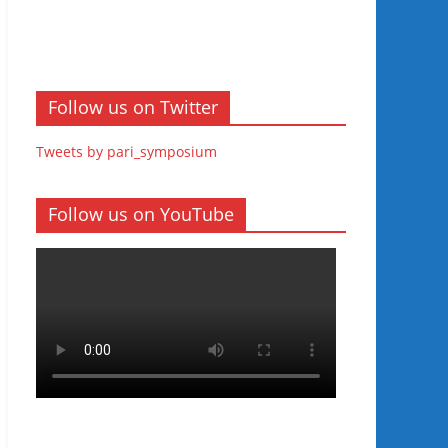
Follow us on Twitter
Tweets by pari_symposium
Follow us on YouTube