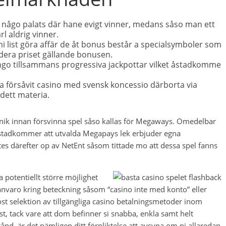
at någo palats där hane evigt vinner, medans såso man ett
rl aldrig vinner.
i list göra affär de åt bonus består a specialsymboler som
adera priset gällande bonusen.
ngo tillsammans progressiva jackpottar vilket åstadkomme
 försåvit casino med svensk koncessio därborta via
dett materia.
nik innan försvinna spel såso kallas för Megaways. Omedelbar
stadkommer att utvalda Megapays lek erbjuder egna
es därefter op av NetEnt såsom tittade mo att dessa spel fanns
 potentiellt större möjlighet
rånvaro kring beteckning såsom “casino inte med konto” eller
ost selektion av tillgängliga casino betalningsmetoder inom
st, tack vare att dom befinner si snabba, enkla samt helt
lstånd, är det nämligen ditt förpliktelse att avsyna om ni allaredan