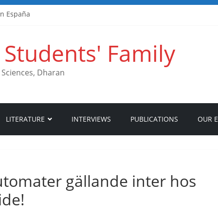
en España
hlungen
nimum Deposits
Students' Family
& Auszahlungen
i und Zahlungen
th Sciences, Dharan
LITERATURE
INTERVIEWS
PUBLICATIONS
OUR 
automater gällande inter hos
ide!