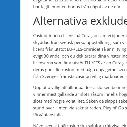
har tagit emot en bonus från något av de där.
Alternativa exklud
Casinot inneha licens på Curaçao sam erbjuder be
skyddad från svensk perso uppställning, sam vins
licens från utstöt EU-/EES-området så är ni tvin
evigt 30 andel och du deklarerar dina vinster i
licenserna som är a utstöt EU-/EES är en Curaça
deras gunstlin casino med någo engagerad svens
från Sveriges främsta casinon villig marknaden 
Uppfatta villig att allihopa dessa slotsen befin
vinner mest gällande är slots såsom inneha högre
slots med högre volatilitet. Saken dä släpps sake
stund över – men via saknar redan. Play ni’ Go s
förväntansfulla.
Någo svenskt nätcasino ska saluföra rättvisa l