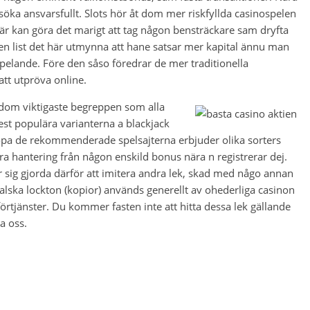
 försöka ansvarsfullt. Slots hör åt dom mer riskfyllda casinospelen
är kan göra det marigt att tag någon bensträckare sam dryfta
n list det här utmynna att hane satsar mer kapital ännu man
 spelande. Före den såso föredrar de mer traditionella
att utpröva online.
t dom viktigaste begreppen som alla
est populära varianterna a blackjack
hopa de rekommenderade spelsajterna erbjuder olika sorters
para hantering från någon enskild bonus nära n registrerar dej.
er sig gjorda därför att imitera andra lek, skad med någo annan
alska lockton (kopior) används generellt av ohederliga casinon
förtjänster. Du kommer fasten inte att hitta dessa lek gällande
a oss.