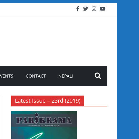
EVENTS
CONTACT
NEPALI
Latest Issue – 23rd (2019)