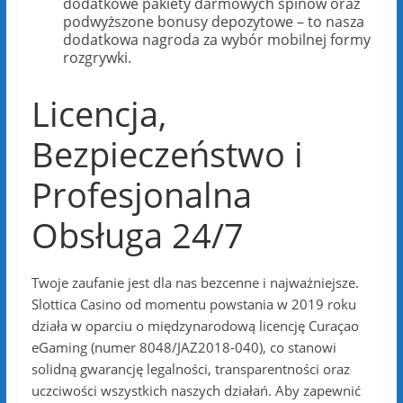
dodatkowe pakiety darmowych spinów oraz
podwyższone bonusy depozytowe – to nasza
dodatkowa nagroda za wybór mobilnej formy
rozgrywki.
Licencja,
Bezpieczeństwo i
Profesjonalna
Obsługa 24/7
Twoje zaufanie jest dla nas bezcenne i najważniejsze.
Slottica Casino od momentu powstania w 2019 roku
działa w oparciu o międzynarodową licencję Curaçao
eGaming (numer 8048/JAZ2018-040), co stanowi
solidną gwarancję legalności, transparentności oraz
uczciwości wszystkich naszych działań. Aby zapewnić