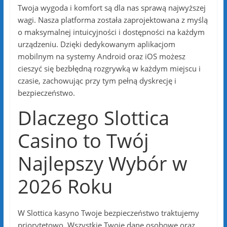
Twoja wygoda i komfort są dla nas sprawą najwyższej
wagi. Nasza platforma została zaprojektowana z myślą
o maksymalnej intuicyjności i dostępności na każdym
urządzeniu. Dzięki dedykowanym aplikacjom
mobilnym na systemy Android oraz iOS możesz
cieszyć się bezbłędną rozgrywką w każdym miejscu i
czasie, zachowując przy tym pełną dyskrecję i
bezpieczeństwo.
Dlaczego Slottica
Casino to Twój
Najlepszy Wybór w
2026 Roku
W Slottica kasyno Twoje bezpieczeństwo traktujemy
priorytetowo. Wszystkie Twoje dane osobowe oraz