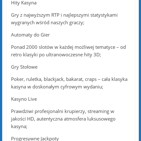
Hity Kasyna
Gry z najwyższym RTP i najlepszymi statystykami
wygranych wśród naszych graczy;
Automaty do Gier
Ponad 2000 slotów w każdej możliwej tematyce – od
retro klasyki po ultranowoczesne hity 3D;
Gry Stołowe
Poker, ruletka, blackjack, bakarat, craps – cała klasyka
kasyna w doskonałym cyfrowym wydaniu;
Kasyno Live
Prawdziwi profesjonalni krupierzy, streaming w
jakości HD, autentyczna atmosfera luksusowego
kasyna;
Progresywne Jackpoty