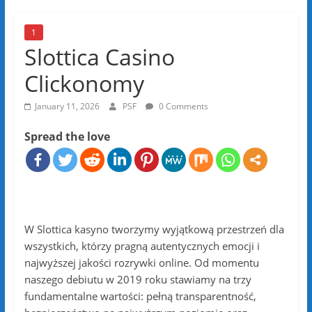
1
Slottica Casino
Clickonomy
January 11, 2026
PSF
0 Comments
Spread the love
W Slottica kasyno tworzymy wyjątkową przestrzeń dla
wszystkich, którzy pragną autentycznych emocji i
najwyższej jakości rozrywki online. Od momentu
naszego debiutu w 2019 roku stawiamy na trzy
fundamentalne wartości: pełną transparentność,