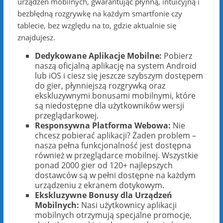
urządzeń mobilnych, gwarantując płynną, intuicyjną i
bezbłędną rozgrywkę na każdym smartfonie czy
tablecie, bez względu na to, gdzie aktualnie się
znajdujesz.
Dedykowane Aplikacje Mobilne:
Pobierz
naszą oficjalną aplikację na system Android
lub iOS i ciesz się jeszcze szybszym dostępem
do gier, płynniejszą rozgrywką oraz
ekskluzywnymi bonusami mobilnymi, które
są niedostępne dla użytkowników wersji
przeglądarkowej.
Responsywna Platforma Webowa:
Nie
chcesz pobierać aplikacji? Żaden problem –
nasza pełna funkcjonalność jest dostępna
również w przeglądarce mobilnej. Wszystkie
ponad 2000 gier od 120+ najlepszych
dostawców są w pełni dostępne na każdym
urządzeniu z ekranem dotykowym.
Ekskluzywne Bonusy dla Urządzeń
Mobilnych:
Nasi użytkownicy aplikacji
mobilnych otrzymują specjalne promocje,