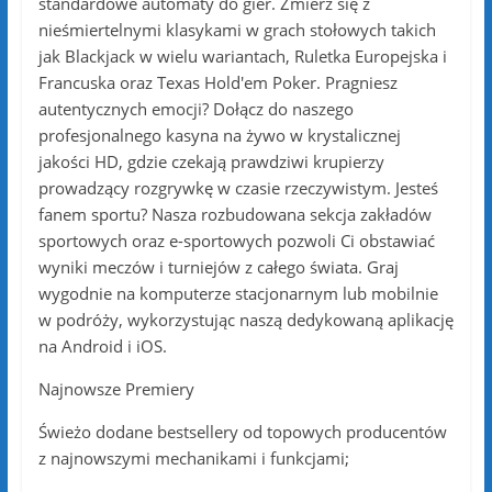
standardowe automaty do gier. Zmierz się z
nieśmiertelnymi klasykami w grach stołowych takich
jak Blackjack w wielu wariantach, Ruletka Europejska i
Francuska oraz Texas Hold'em Poker. Pragniesz
autentycznych emocji? Dołącz do naszego
profesjonalnego kasyna na żywo w krystalicznej
jakości HD, gdzie czekają prawdziwi krupierzy
prowadzący rozgrywkę w czasie rzeczywistym. Jesteś
fanem sportu? Nasza rozbudowana sekcja zakładów
sportowych oraz e-sportowych pozwoli Ci obstawiać
wyniki meczów i turniejów z całego świata. Graj
wygodnie na komputerze stacjonarnym lub mobilnie
w podróży, wykorzystując naszą dedykowaną aplikację
na Android i iOS.
Najnowsze Premiery
Świeżo dodane bestsellery od topowych producentów
z najnowszymi mechanikami i funkcjami;