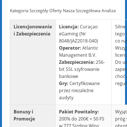
Kategoria Szczegóły Oferty Nasza Szczegółowa Analiza
Licencjonowanie
Licencja:
Curaçao
Silne
i Zabezpieczenia
eGaming (Nr
tego 
8048/JAZ2018-040)
co na
Operator:
Atlantic
Wszys
Management B.V.
licen
Zabezpieczenia:
256-
Do uw
bit SSL szyfrowanie
zape
bankowe
choć 
Gry:
Certyfikowane
regul
przez niezależne
audyty
Bonusy i
Pakiet Powitalny:
Wyjąt
Promocje
200% do 200€ + 50 FS
próg 
w 777 Sizzling Wins
obrot