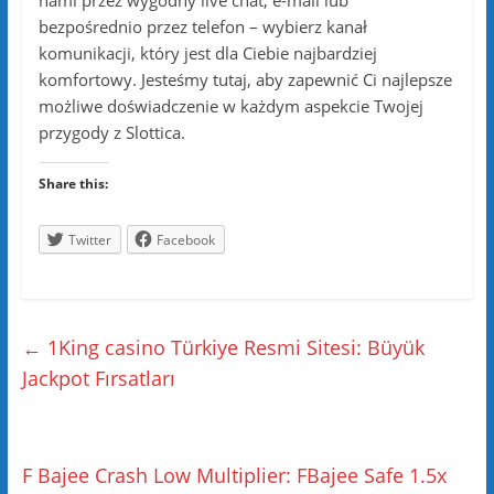
nami przez wygodny live chat, e-mail lub
bezpośrednio przez telefon – wybierz kanał
komunikacji, który jest dla Ciebie najbardziej
komfortowy. Jesteśmy tutaj, aby zapewnić Ci najlepsze
możliwe doświadczenie w każdym aspekcie Twojej
przygody z Slottica.
Share this:
Twitter
Facebook
←
1King casino Türkiye Resmi Sitesi: Büyük
Jackpot Fırsatları
F Bajee Crash Low Multiplier: FBajee Safe 1.5x