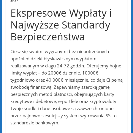
Ekspresowe Wypłaty i
Najwyższe Standardy
Bezpieczeństwa
Ciesz się swoimi wygranymi bez niepotrzebnych
opóźnień dzięki błyskawicznym wypłatom
realizowanym w ciągu 24-72 godzin. Oferujemy hojne
limity wypłat – do 2000€ dziennie, 10000€
tygodniowo oraz 40 000€ miesięcznie, co daje Ci pełną
swobodę finansową. Zapewniamy szeroką gamę
bezpiecznych metod płatności, obejmujących karty
kredytowe i debetowe, e-portfele oraz kryptowaluty.
Twoje środki i dane osobowe są zawsze chronione
przez najnowocześniejszy system szyfrowania SSL o
standardzie bankowym.