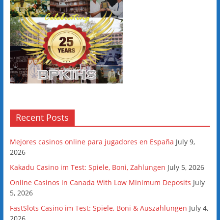
Recent Posts
Mejores casinos online para jugadores en España
July 9,
2026
Kakadu Casino im Test: Spiele, Boni, Zahlungen
July 5, 2026
Online Casinos in Canada With Low Minimum Deposits
July
5, 2026
FastSlots Casino im Test: Spiele, Boni & Auszahlungen
July 4,
2026