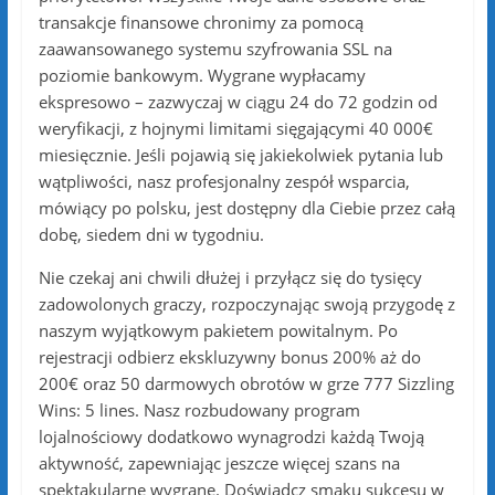
transakcje finansowe chronimy za pomocą
zaawansowanego systemu szyfrowania SSL na
poziomie bankowym. Wygrane wypłacamy
ekspresowo – zazwyczaj w ciągu 24 do 72 godzin od
weryfikacji, z hojnymi limitami sięgającymi 40 000€
miesięcznie. Jeśli pojawią się jakiekolwiek pytania lub
wątpliwości, nasz profesjonalny zespół wsparcia,
mówiący po polsku, jest dostępny dla Ciebie przez całą
dobę, siedem dni w tygodniu.
Nie czekaj ani chwili dłużej i przyłącz się do tysięcy
zadowolonych graczy, rozpoczynając swoją przygodę z
naszym wyjątkowym pakietem powitalnym. Po
rejestracji odbierz ekskluzywny bonus 200% aż do
200€ oraz 50 darmowych obrotów w grze 777 Sizzling
Wins: 5 lines. Nasz rozbudowany program
lojalnościowy dodatkowo wynagrodzi każdą Twoją
aktywność, zapewniając jeszcze więcej szans na
spektakularne wygrane. Doświadcz smaku sukcesu w