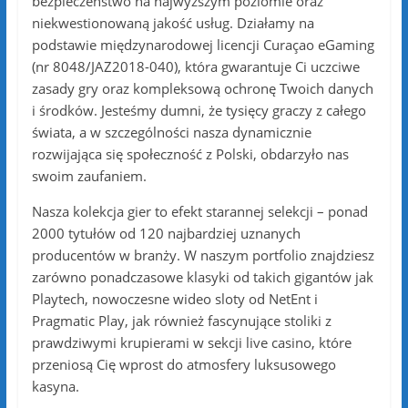
bezpieczeństwo na najwyższym poziomie oraz
niekwestionowaną jakość usług. Działamy na
podstawie międzynarodowej licencji Curaçao eGaming
(nr 8048/JAZ2018-040), która gwarantuje Ci uczciwe
zasady gry oraz kompleksową ochronę Twoich danych
i środków. Jesteśmy dumni, że tysięcy graczy z całego
świata, a w szczególności nasza dynamicznie
rozwijająca się społeczność z Polski, obdarzyło nas
swoim zaufaniem.
Nasza kolekcja gier to efekt starannej selekcji – ponad
2000 tytułów od 120 najbardziej uznanych
producentów w branży. W naszym portfolio znajdziesz
zarówno ponadczasowe klasyki od takich gigantów jak
Playtech, nowoczesne wideo sloty od NetEnt i
Pragmatic Play, jak również fascynujące stoliki z
prawdziwymi krupierami w sekcji live casino, które
przeniosą Cię wprost do atmosfery luksusowego
kasyna.