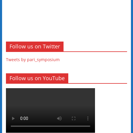
Follow us on Twitter
Tweets by pari_symposium
Follow us on YouTube