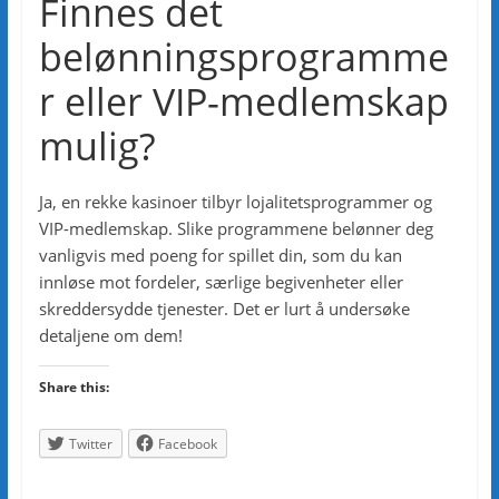
Finnes det
belønningsprogramme
r eller VIP-medlemskap
mulig?
Ja, en rekke kasinoer tilbyr lojalitetsprogrammer og
VIP-medlemskap. Slike programmene belønner deg
vanligvis med poeng for spillet din, som du kan
innløse mot fordeler, særlige begivenheter eller
skreddersydde tjenester. Det er lurt å undersøke
detaljene om dem!
Share this:
Twitter
Facebook