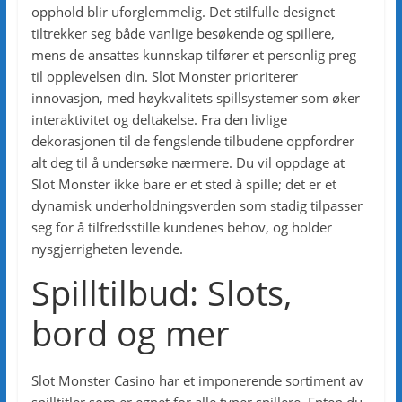
opphold blir uforglemmelig. Det stilfulle designet
tiltrekker seg både vanlige besøkende og spillere,
mens de ansattes kunnskap tilfører et personlig preg
til opplevelsen din. Slot Monster prioriterer
innovasjon, med høykvalitets spillsystemer som øker
interaktivitet og deltakelse. Fra den livlige
dekorasjonen til de fengslende tilbudene oppfordrer
alt deg til å undersøke nærmere. Du vil oppdage at
Slot Monster ikke bare er et sted å spille; det er et
dynamisk underholdningsverden som stadig tilpasser
seg for å tilfredsstille kundenes behov, og holder
nysgjerrigheten levende.
Spilltilbud: Slots,
bord og mer
Slot Monster Casino har et imponerende sortiment av