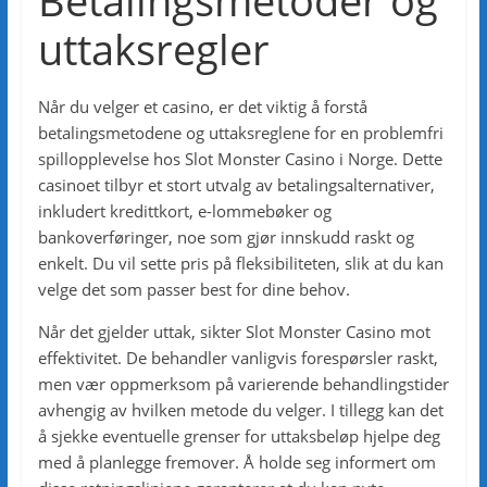
Betalingsmetoder og
uttaksregler
Når du velger et casino, er det viktig å forstå
betalingsmetodene og uttaksreglene for en problemfri
spillopplevelse hos Slot Monster Casino i Norge. Dette
casinoet tilbyr et stort utvalg av betalingsalternativer,
inkludert kredittkort, e-lommebøker og
bankoverføringer, noe som gjør innskudd raskt og
enkelt. Du vil sette pris på fleksibiliteten, slik at du kan
velge det som passer best for dine behov.
Når det gjelder uttak, sikter Slot Monster Casino mot
effektivitet. De behandler vanligvis forespørsler raskt,
men vær oppmerksom på varierende behandlingstider
avhengig av hvilken metode du velger. I tillegg kan det
å sjekke eventuelle grenser for uttaksbeløp hjelpe deg
med å planlegge fremover. Å holde seg informert om