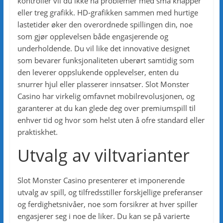
kontroller vil du ikke ha problemer med små knapper
eller treg grafikk. HD-grafikken sammen med hurtige
lastetider øker den overordnede spillingen din, noe
som gjør opplevelsen både engasjerende og
underholdende. Du vil like det innovative designet
som bevarer funksjonaliteten uberørt samtidig som
den leverer oppslukende opplevelser, enten du
snurrer hjul eller plasserer innsatser. Slot Monster
Casino har virkelig omfavnet mobilrevolusjonen, og
garanterer at du kan glede deg over premiumspill til
enhver tid og hvor som helst uten å ofre standard eller
praktiskhet.
Utvalg av viltvarianter
Slot Monster Casino presenterer et imponerende
utvalg av spill, og tilfredsstiller forskjellige preferanser
og ferdighetsnivåer, noe som forsikrer at hver spiller
engasjerer seg i noe de liker. Du kan se på varierte