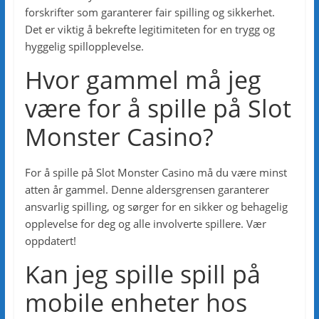
forskrifter som garanterer fair spilling og sikkerhet.
Det er viktig å bekrefte legitimiteten for en trygg og
hyggelig spillopplevelse.
Hvor gammel må jeg
være for å spille på Slot
Monster Casino?
For å spille på Slot Monster Casino må du være minst
atten år gammel. Denne aldersgrensen garanterer
ansvarlig spilling, og sørger for en sikker og behagelig
opplevelse for deg og alle involverte spillere. Vær
oppdatert!
Kan jeg spille spill på
mobile enheter hos