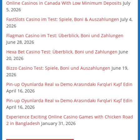
Online Casinos in Canada With Low Minimum Deposits
July
5, 2026
FastSlots Casino im Test: Spiele, Boni & Auszahlungen
July 4,
2026
Flagman Casino im Test: Überblick, Boni und Zahlungen
June 28, 2026
Hexa Bet Casino Test: Überblick, Boni und Zahlungen
June
20, 2026
Bizzo Casino Test: Spiele, Boni und Auszahlungen
June 19,
2026
Pin-up Oyunlarda Real və Demo Arasındakı Fərqləri Kəşf Edin
April 16, 2026
Pin-up Oyunlarda Real və Demo Arasındakı Fərqləri Kəşf Edin
April 16, 2026
Experience Exciting Online Casino Games with Chicken Road
2 in Bangladesh
January 31, 2026