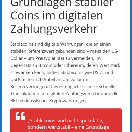
Grundlagen stabiler
Coins im digitalen
Zahlungsverkehr
Stablecoins sind digitale Währungen, die an einen
stabilen Referenzwert gebunden sind – meist den US-
Dollar – um Preisvolatilität zu vermeiden. Im
Gegensatz zu Bitcoin oder Ethereum, deren Wert stark
schwanken kann, halten Stablecoins wie USDT und
USDC einen 1:1-Anteil an US-Dollar im
Reservevermögen. Dies ermöglicht sichere, schnelle
Transaktionen im digitalen Zahlungsverkehr ohne die
Risiken klassischer Kryptowährungen.
„Stablecoins sind nicht spekulativ,
sondern wertstabil – eine Grundlage