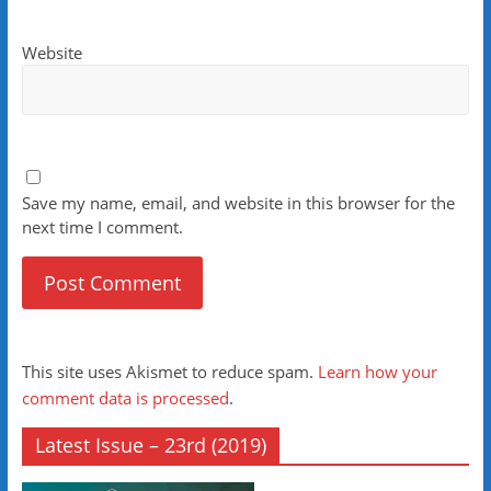
Website
Save my name, email, and website in this browser for the
next time I comment.
This site uses Akismet to reduce spam.
Learn how your
comment data is processed
.
Latest Issue – 23rd (2019)