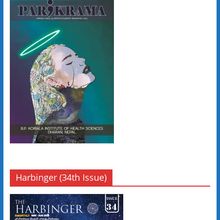
Harbinger (34th Issue)