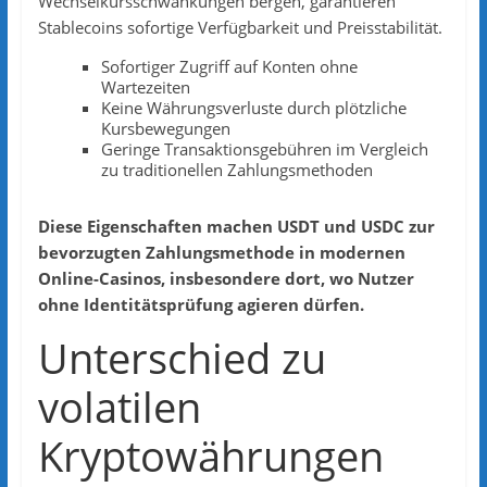
Wechselkursschwankungen bergen, garantieren
Stablecoins sofortige Verfügbarkeit und Preisstabilität.
Sofortiger Zugriff auf Konten ohne
Wartezeiten
Keine Währungsverluste durch plötzliche
Kursbewegungen
Geringe Transaktionsgebühren im Vergleich
zu traditionellen Zahlungsmethoden
Diese Eigenschaften machen USDT und USDC zur
bevorzugten Zahlungsmethode in modernen
Online-Casinos, insbesondere dort, wo Nutzer
ohne Identitätsprüfung agieren dürfen.
Unterschied zu
volatilen
Kryptowährungen