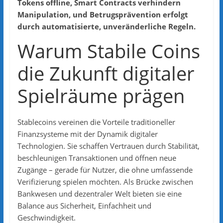
Tokens offline, Smart Contracts verhindern
Manipulation, und Betrugsprävention erfolgt
durch automatisierte, unveränderliche Regeln.
Warum Stabile Coins
die Zukunft digitaler
Spielräume prägen
Stablecoins vereinen die Vorteile traditioneller
Finanzsysteme mit der Dynamik digitaler
Technologien. Sie schaffen Vertrauen durch Stabilität,
beschleunigen Transaktionen und öffnen neue
Zugänge – gerade für Nutzer, die ohne umfassende
Verifizierung spielen möchten. Als Brücke zwischen
Bankwesen und dezentraler Welt bieten sie eine
Balance aus Sicherheit, Einfachheit und
Geschwindigkeit.