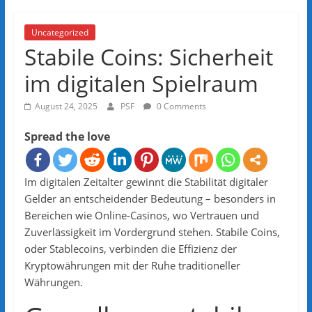
Uncategorized
Stabile Coins: Sicherheit
im digitalen Spielraum
August 24, 2025
PSF
0 Comments
Spread the love
Im digitalen Zeitalter gewinnt die Stabilität digitaler
Gelder an entscheidender Bedeutung – besonders in
Bereichen wie Online-Casinos, wo Vertrauen und
Zuverlässigkeit im Vordergrund stehen. Stabile Coins,
oder Stablecoins, verbinden die Effizienz der
Kryptowährungen mit der Ruhe traditioneller
Währungen.