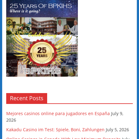
Recent Posts
Mejores casinos online para jugadores en España
July 9,
2026
Kakadu Casino im Test: Spiele, Boni, Zahlungen
July 5, 2026