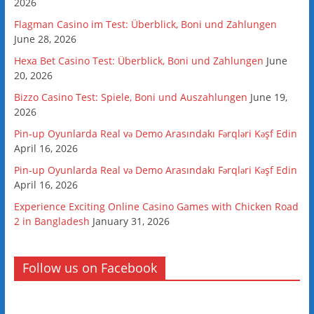
2026
Flagman Casino im Test: Überblick, Boni und Zahlungen
June 28, 2026
Hexa Bet Casino Test: Überblick, Boni und Zahlungen
June
20, 2026
Bizzo Casino Test: Spiele, Boni und Auszahlungen
June 19,
2026
Pin-up Oyunlarda Real və Demo Arasındakı Fərqləri Kəşf Edin
April 16, 2026
Pin-up Oyunlarda Real və Demo Arasındakı Fərqləri Kəşf Edin
April 16, 2026
Experience Exciting Online Casino Games with Chicken Road
2 in Bangladesh
January 31, 2026
Follow us on Facebook