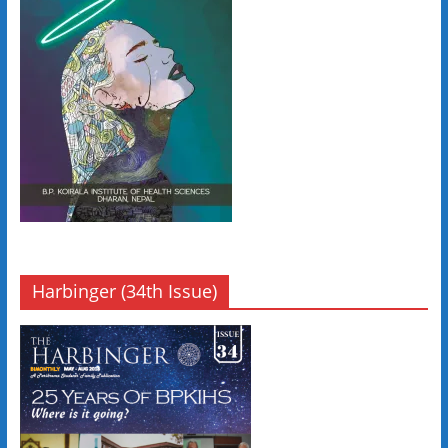
Harbinger (34th Issue)