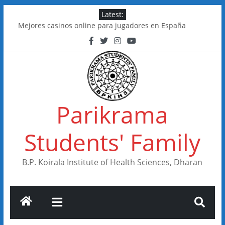
Skip
Latest:
to
Mejores casinos online para jugadores en España
content
Kakadu Casino im Test: Spiele, Boni, Zahlungen
Online Casinos in Canada With Low Minimum Deposits
FastSlots Casino im Test: Spiele, Boni & Auszahlungen
Flagman Casino im Test: Überblick, Boni und Zahlungen
Parikrama
Students' Family
B.P. Koirala Institute of Health Sciences, Dharan