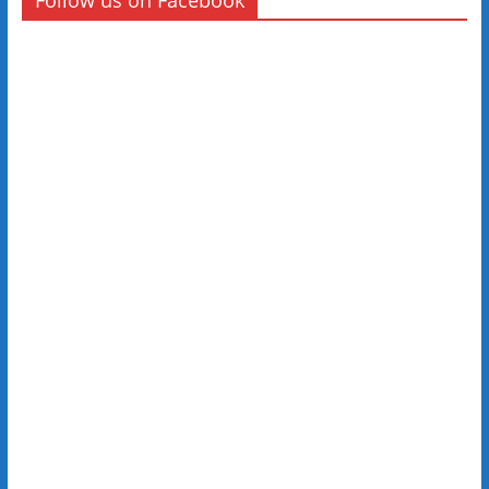
Follow us on Facebook