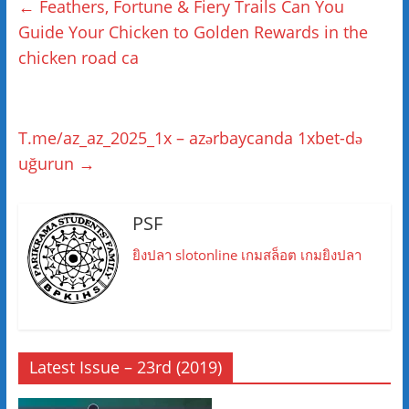
←
Feathers, Fortune & Fiery Trails Can You
Guide Your Chicken to Golden Rewards in the
chicken road ca
T.me/az_az_2025_1x – azərbaycanda 1xbet-də
uğurun
→
PSF
ยิงปลา
slotonline
เกมสล็อต
เกมยิงปลา
Latest Issue – 23rd (2019)