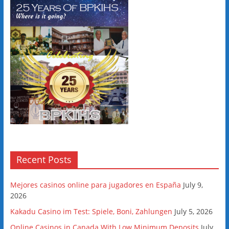
Recent Posts
Mejores casinos online para jugadores en España
July 9,
2026
Kakadu Casino im Test: Spiele, Boni, Zahlungen
July 5, 2026
Online Casinos in Canada With Low Minimum Deposits
July