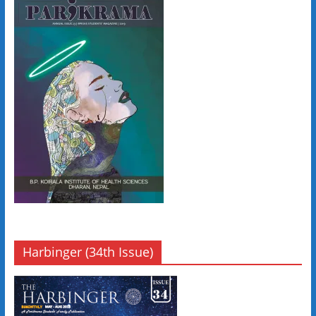
Harbinger (34th Issue)