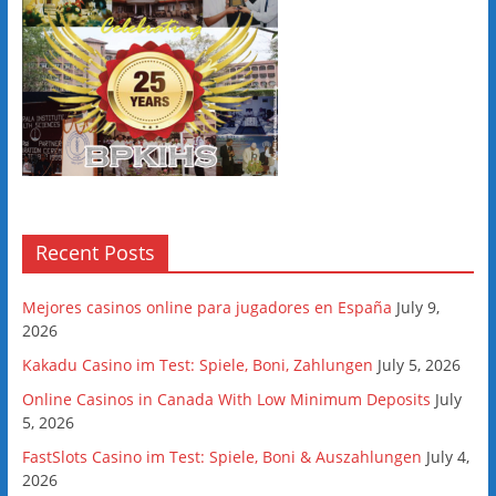
Recent Posts
Mejores casinos online para jugadores en España
July 9,
2026
Kakadu Casino im Test: Spiele, Boni, Zahlungen
July 5, 2026
Online Casinos in Canada With Low Minimum Deposits
July
5, 2026
FastSlots Casino im Test: Spiele, Boni & Auszahlungen
July 4,
2026