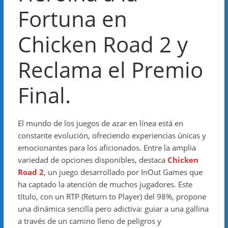
Fortuna en
Chicken Road 2 y
Reclama el Premio
Final.
El mundo de los juegos de azar en línea está en
constante evolución, ofreciendo experiencias únicas y
emocionantes para los aficionados. Entre la amplia
variedad de opciones disponibles, destaca
Chicken
Road 2
, un juego desarrollado por InOut Games que
ha captado la atención de muchos jugadores. Este
título, con un RTP (Return to Player) del 98%, propone
una dinámica sencilla pero adictiva: guiar a una gallina
a través de un camino lleno de peligros y