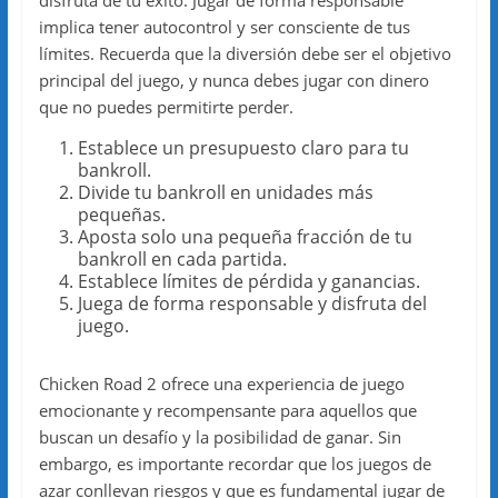
disfruta de tu éxito. Jugar de forma responsable
implica tener autocontrol y ser consciente de tus
límites. Recuerda que la diversión debe ser el objetivo
principal del juego, y nunca debes jugar con dinero
que no puedes permitirte perder.
Establece un presupuesto claro para tu
bankroll.
Divide tu bankroll en unidades más
pequeñas.
Aposta solo una pequeña fracción de tu
bankroll en cada partida.
Establece límites de pérdida y ganancias.
Juega de forma responsable y disfruta del
juego.
Chicken Road 2 ofrece una experiencia de juego
emocionante y recompensante para aquellos que
buscan un desafío y la posibilidad de ganar. Sin
embargo, es importante recordar que los juegos de
azar conllevan riesgos y que es fundamental jugar de