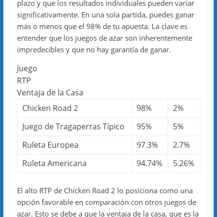
plazo y que los resultados individuales pueden variar
significativamente. En una sola partida, puedes ganar
más o menos que el 98% de tu apuesta. La clave es
entender que los juegos de azar son inherentemente
impredecibles y que no hay garantía de ganar.
Juego
RTP
Ventaja de la Casa
Chicken Road 2
98%
2%
Juego de Tragaperras Típico
95%
5%
Ruleta Europea
97.3%
2.7%
Ruleta Americana
94.74%
5.26%
El alto RTP de Chicken Road 2 lo posiciona como una
opción favorable en comparación con otros juegos de
azar. Esto se debe a que la ventaja de la casa, que es la