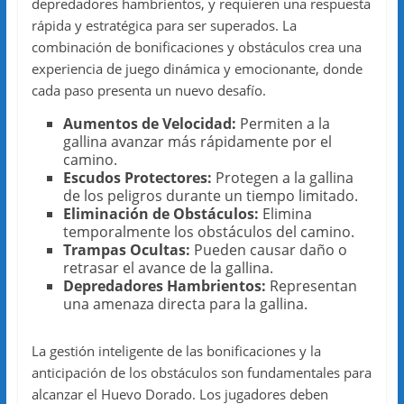
depredadores hambrientos, y requieren una respuesta
rápida y estratégica para ser superados. La
combinación de bonificaciones y obstáculos crea una
experiencia de juego dinámica y emocionante, donde
cada paso presenta un nuevo desafío.
Aumentos de Velocidad:
Permiten a la
gallina avanzar más rápidamente por el
camino.
Escudos Protectores:
Protegen a la gallina
de los peligros durante un tiempo limitado.
Eliminación de Obstáculos:
Elimina
temporalmente los obstáculos del camino.
Trampas Ocultas:
Pueden causar daño o
retrasar el avance de la gallina.
Depredadores Hambrientos:
Representan
una amenaza directa para la gallina.
La gestión inteligente de las bonificaciones y la
anticipación de los obstáculos son fundamentales para
alcanzar el Huevo Dorado. Los jugadores deben