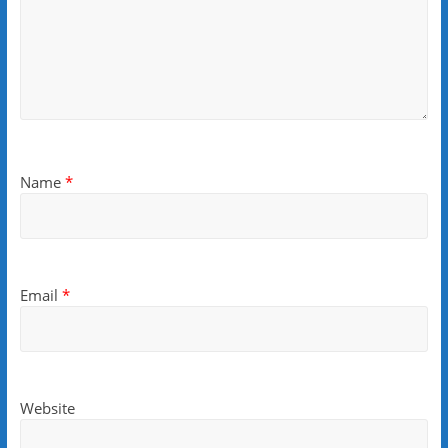
Name
*
Email
*
Website