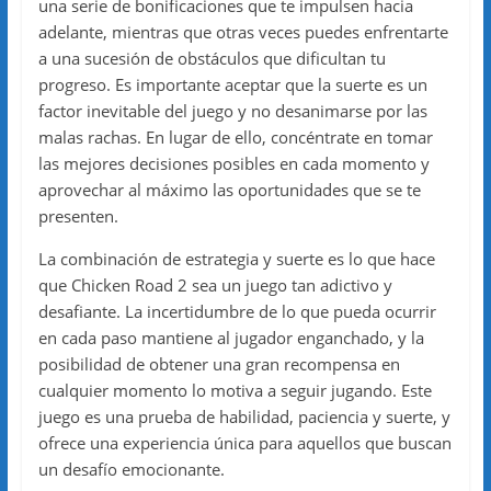
una serie de bonificaciones que te impulsen hacia
adelante, mientras que otras veces puedes enfrentarte
a una sucesión de obstáculos que dificultan tu
progreso. Es importante aceptar que la suerte es un
factor inevitable del juego y no desanimarse por las
malas rachas. En lugar de ello, concéntrate en tomar
las mejores decisiones posibles en cada momento y
aprovechar al máximo las oportunidades que se te
presenten.
La combinación de estrategia y suerte es lo que hace
que Chicken Road 2 sea un juego tan adictivo y
desafiante. La incertidumbre de lo que pueda ocurrir
en cada paso mantiene al jugador enganchado, y la
posibilidad de obtener una gran recompensa en
cualquier momento lo motiva a seguir jugando. Este
juego es una prueba de habilidad, paciencia y suerte, y
ofrece una experiencia única para aquellos que buscan
un desafío emocionante.