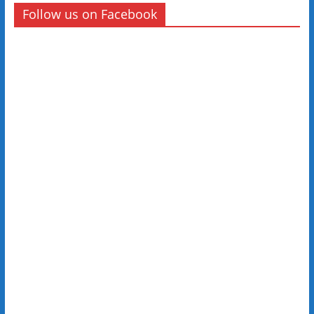
Follow us on Facebook