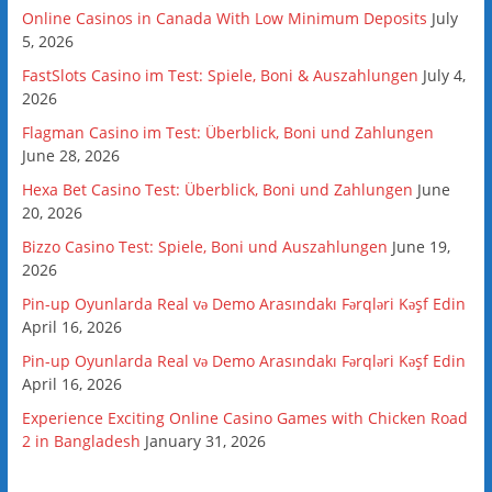
Online Casinos in Canada With Low Minimum Deposits
July
5, 2026
FastSlots Casino im Test: Spiele, Boni & Auszahlungen
July 4,
2026
Flagman Casino im Test: Überblick, Boni und Zahlungen
June 28, 2026
Hexa Bet Casino Test: Überblick, Boni und Zahlungen
June
20, 2026
Bizzo Casino Test: Spiele, Boni und Auszahlungen
June 19,
2026
Pin-up Oyunlarda Real və Demo Arasındakı Fərqləri Kəşf Edin
April 16, 2026
Pin-up Oyunlarda Real və Demo Arasındakı Fərqləri Kəşf Edin
April 16, 2026
Experience Exciting Online Casino Games with Chicken Road
2 in Bangladesh
January 31, 2026