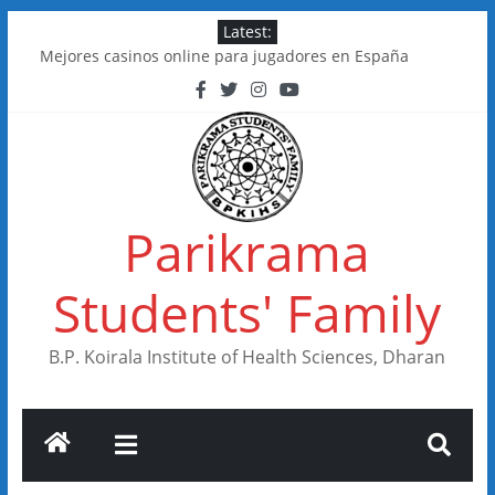
Skip
Latest:
to
Mejores casinos online para jugadores en España
content
Kakadu Casino im Test: Spiele, Boni, Zahlungen
Online Casinos in Canada With Low Minimum Deposits
FastSlots Casino im Test: Spiele, Boni & Auszahlungen
Flagman Casino im Test: Überblick, Boni und Zahlungen
Parikrama
Students' Family
B.P. Koirala Institute of Health Sciences, Dharan