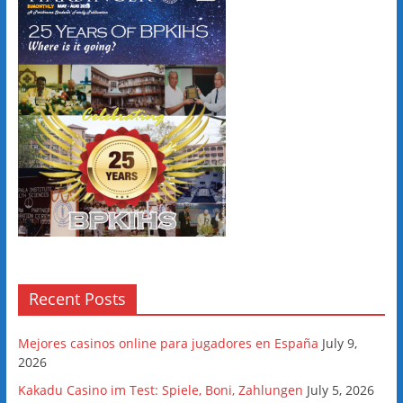
Recent Posts
Mejores casinos online para jugadores en España
July 9,
2026
Kakadu Casino im Test: Spiele, Boni, Zahlungen
July 5, 2026