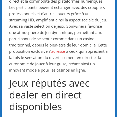
direct et la commodité des plateformes numériques.
Les participants peuvent échanger avec des croupiers
professionnels et d’autres joueurs grâce à un
streaming HD, amplifiant ainsi la aspect sociale du jeu.
Avec sa vaste sélection de jeux, Spinwinera favorise
une atmosphère de jeu dynamique, permettant aux
participants de se sentir comme dans un casino
traditionnel, depuis le bien-être de leur domicile. Cette
proposition exclusive s’
adresse
à ceux qui apprécient à
la fois le sensation du divertissement en direct et la
autonomie de jouer à leur guise, créant ainsi un
innovant modèle pour les casinos en ligne.
Jeux réputés avec
dealer en direct
disponibles