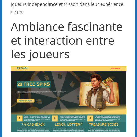
joueurs indépendance et frisson dans leur expérience
de jeu.
Ambiance fascinante
et interaction entre
les joueurs