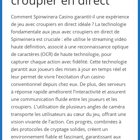
croupier en direct
Comment Spinwinera Casino garantit-il une expérience
de jeu avec croupiers en direct idéale ? La technologie
fondamentale aux jeux avec croupiers en direct de
Spinwinera est cruciale : elle utilise le streaming vidéo
haute définition, associé à une reconnaissance optique
de caractères (OCR) de haute technologie, pour
capturer chaque action avec fidélité. Cette technologie
garantit aux joueurs des mises à jour en temps réel et
leur permet de vivre l’excitation d’un casino
conventionnel depuis chez eux. De plus, des serveurs
à réponse rapide améliorent l’interactivité et assurent
une communication fluide entre les joueurs et les
croupiers. L’utilisation de plusieurs angles de caméra
transporte les utilisateurs au cœur du jeu, offrant une
vision vivante de l’action. Ces progrès, combinées à
des protocoles de cryptage solides, créent un
environnement fiable et fascinant, garantissant aux