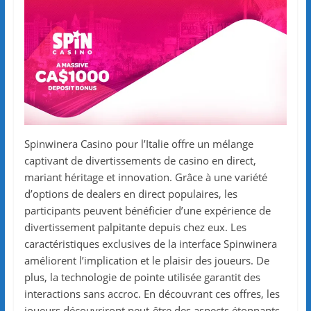
Spinwinera Casino pour l’Italie offre un mélange
captivant de divertissements de casino en direct,
mariant héritage et innovation. Grâce à une variété
d’options de dealers en direct populaires, les
participants peuvent bénéficier d’une expérience de
divertissement palpitante depuis chez eux. Les
caractéristiques exclusives de la interface Spinwinera
améliorent l’implication et le plaisir des joueurs. De
plus, la technologie de pointe utilisée garantit des
interactions sans accroc. En découvrant ces offres, les
joueurs découvriront peut-être des aspects étonnants