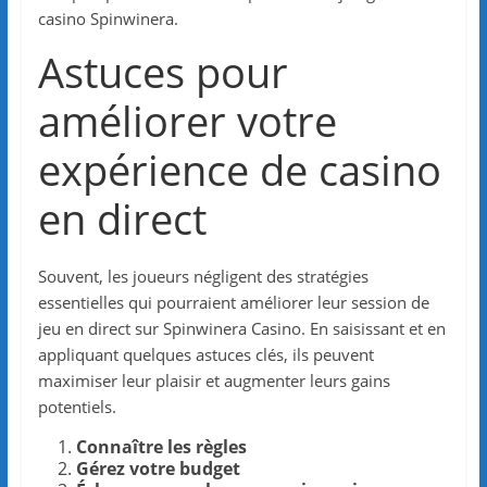
casino Spinwinera.
Astuces pour
améliorer votre
expérience de casino
en direct
Souvent, les joueurs négligent des stratégies
essentielles qui pourraient améliorer leur session de
jeu en direct sur Spinwinera Casino. En saisissant et en
appliquant quelques astuces clés, ils peuvent
maximiser leur plaisir et augmenter leurs gains
potentiels.
Connaître les règles
Gérez votre budget