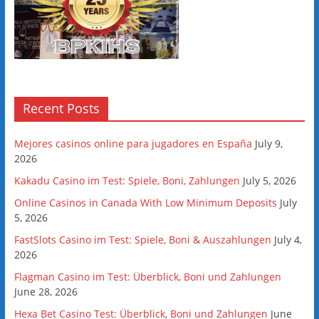
Recent Posts
Mejores casinos online para jugadores en España
July 9,
2026
Kakadu Casino im Test: Spiele, Boni, Zahlungen
July 5, 2026
Online Casinos in Canada With Low Minimum Deposits
July
5, 2026
FastSlots Casino im Test: Spiele, Boni & Auszahlungen
July 4,
2026
Flagman Casino im Test: Überblick, Boni und Zahlungen
June 28, 2026
Hexa Bet Casino Test: Überblick, Boni und Zahlungen
June