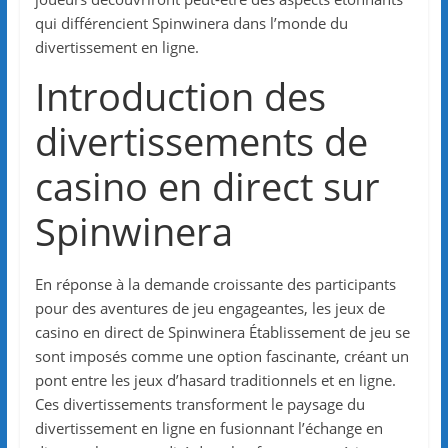
qui différencient Spinwinera dans l’monde du
divertissement en ligne.
Introduction des
divertissements de
casino en direct sur
Spinwinera
En réponse à la demande croissante des participants
pour des aventures de jeu engageantes, les jeux de
casino en direct de Spinwinera Établissement de jeu se
sont imposés comme une option fascinante, créant un
pont entre les jeux d’hasard traditionnels et en ligne.
Ces divertissements transforment le paysage du
divertissement en ligne en fusionnant l’échange en