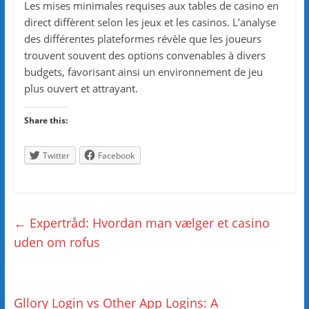
Les mises minimales requises aux tables de casino en
direct diffèrent selon les jeux et les casinos. L’analyse
des différentes plateformes révèle que les joueurs
trouvent souvent des options convenables à divers
budgets, favorisant ainsi un environnement de jeu
plus ouvert et attrayant.
Share this:
Twitter
Facebook
←
Expertråd: Hvordan man vælger et casino
uden om rofus
Gllory Login vs Other App Logins: A