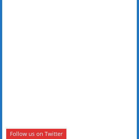
Follow us on Twitter