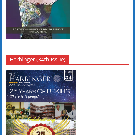
Harbinger (34th Issue)