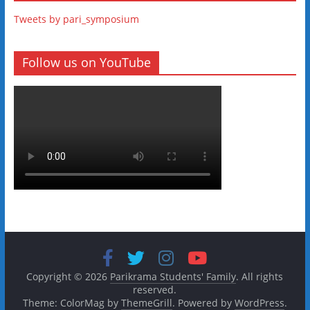
Tweets by pari_symposium
Follow us on YouTube
Copyright © 2026
Parikrama Students' Family
. All rights
reserved.
Theme: ColorMag by
ThemeGrill
. Powered by
WordPress
.