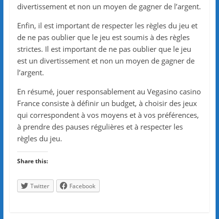
divertissement et non un moyen de gagner de l’argent.
Enfin, il est important de respecter les règles du jeu et
de ne pas oublier que le jeu est soumis à des règles
strictes. Il est important de ne pas oublier que le jeu
est un divertissement et non un moyen de gagner de
l’argent.
En résumé, jouer responsablement au Vegasino casino
France consiste à définir un budget, à choisir des jeux
qui correspondent à vos moyens et à vos préférences,
à prendre des pauses régulières et à respecter les
règles du jeu.
Share this:
Twitter
Facebook