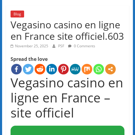
Blog
Vegasino casino en ligne
en France site officiel.603
November 25, 2025
PSF
0 Comments
Spread the love
Vegasino casino en
ligne en France –
site officiel