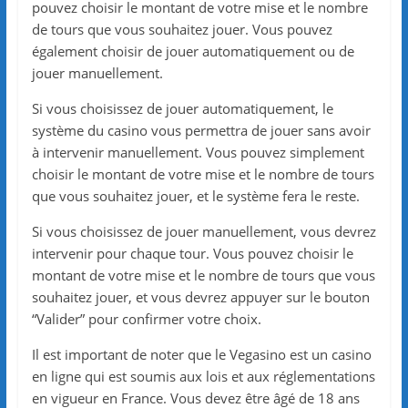
pouvez choisir le montant de votre mise et le nombre
de tours que vous souhaitez jouer. Vous pouvez
également choisir de jouer automatiquement ou de
jouer manuellement.
Si vous choisissez de jouer automatiquement, le
système du casino vous permettra de jouer sans avoir
à intervenir manuellement. Vous pouvez simplement
choisir le montant de votre mise et le nombre de tours
que vous souhaitez jouer, et le système fera le reste.
Si vous choisissez de jouer manuellement, vous devrez
intervenir pour chaque tour. Vous pouvez choisir le
montant de votre mise et le nombre de tours que vous
souhaitez jouer, et vous devrez appuyer sur le bouton
“Valider” pour confirmer votre choix.
Il est important de noter que le Vegasino est un casino
en ligne qui est soumis aux lois et aux réglementations
en vigueur en France. Vous devez être âgé de 18 ans