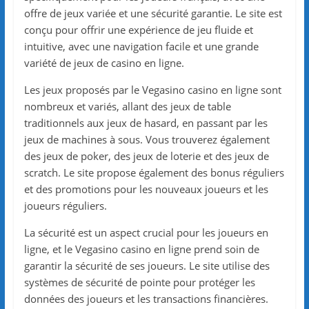
offre de jeux variée et une sécurité garantie. Le site est
conçu pour offrir une expérience de jeu fluide et
intuitive, avec une navigation facile et une grande
variété de jeux de casino en ligne.
Les jeux proposés par le Vegasino casino en ligne sont
nombreux et variés, allant des jeux de table
traditionnels aux jeux de hasard, en passant par les
jeux de machines à sous. Vous trouverez également
des jeux de poker, des jeux de loterie et des jeux de
scratch. Le site propose également des bonus réguliers
et des promotions pour les nouveaux joueurs et les
joueurs réguliers.
La sécurité est un aspect crucial pour les joueurs en
ligne, et le Vegasino casino en ligne prend soin de
garantir la sécurité de ses joueurs. Le site utilise des
systèmes de sécurité de pointe pour protéger les
données des joueurs et les transactions financières.