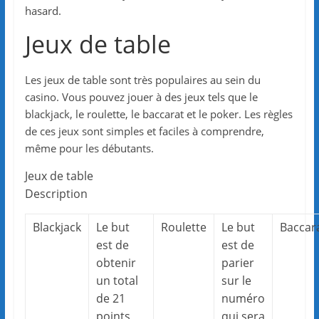
hasard.
Jeux de table
Les jeux de table sont très populaires au sein du
casino. Vous pouvez jouer à des jeux tels que le
blackjack, le roulette, le baccarat et le poker. Les règles
de ces jeux sont simples et faciles à comprendre,
même pour les débutants.
Jeux de table
Description
Blackjack
Le but
Roulette
Le but
Baccar
est de
est de
obtenir
parier
un total
sur le
de 21
numéro
points
qui sera