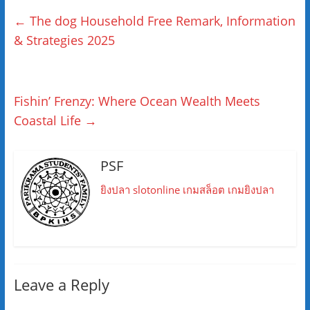
←
The dog Household Free Remark, Information
& Strategies 2025
Fishin’ Frenzy: Where Ocean Wealth Meets
Coastal Life
→
PSF
ยิงปลา
slotonline
เกมสล็อต
เกมยิงปลา
Leave a Reply