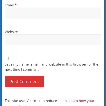
Email
*
Website
Save my name, email, and website in this browser for the
next time I comment.
This site uses Akismet to reduce spam.
Learn how your