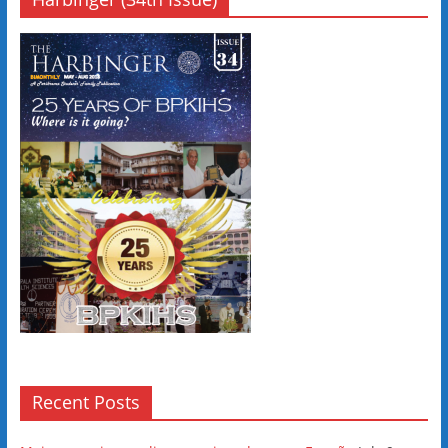
Recent Posts