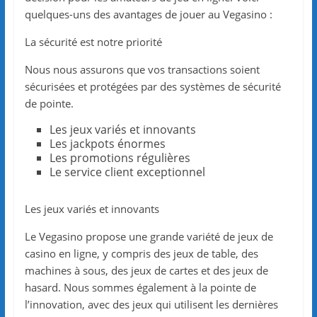
quelques-uns des avantages de jouer au Vegasino :
La sécurité est notre priorité
Nous nous assurons que vos transactions soient
sécurisées et protégées par des systèmes de sécurité
de pointe.
Les jeux variés et innovants
Les jackpots énormes
Les promotions régulières
Le service client exceptionnel
Les jeux variés et innovants
Le Vegasino propose une grande variété de jeux de
casino en ligne, y compris des jeux de table, des
machines à sous, des jeux de cartes et des jeux de
hasard. Nous sommes également à la pointe de
l’innovation, avec des jeux qui utilisent les dernières