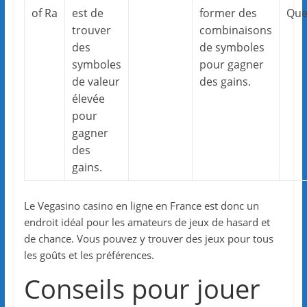
of Ra
est de
former des
Que
trouver
combinaisons
des
de symboles
symboles
pour gagner
de valeur
des gains.
élevée
pour
gagner
des
gains.
Le Vegasino casino en ligne en France est donc un
endroit idéal pour les amateurs de jeux de hasard et
de chance. Vous pouvez y trouver des jeux pour tous
les goûts et les préférences.
Conseils pour jouer