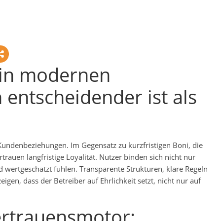
in modernen
ntscheidender ist als
 Kundenbeziehungen. Im Gegensatz zu kurzfristigen Boni, die
trauen langfristige Loyalität. Nutzer binden sich nicht nur
d wertgeschätzt fühlen. Transparente Strukturen, klare Regeln
eigen, dass der Betreiber auf Ehrlichkeit setzt, nicht nur auf
ertrauensmotor: