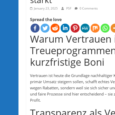
January 23, 2025
PSF
0 Comments
Spread the love
Warum Vertrauen 
Treueprogrammen e
kurzfristige Boni
Vertrauen ist heute die Grundlage nachhaltiger
primär Umsatz steigern sollen, schafft echtes Ver
wegen Rabatten, sondern weil sie sich sicher un
und faire Prozesse sind hier entscheidend – sie z
Profit.
Transparenz als V