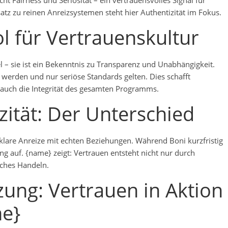
cht Fairness und Seriosität – ein vertrauensvolles Signal für
tz zu reinen Anreizsystemen steht hier Authentizität im Fokus.
 für Vertrauenskultur
el – sie ist ein Bekenntnis zu Transparenz und Unabhängigkeit.
t werden und nur seriöse Standards gelten. Dies schafft
t auch die Integrität des gesamten Programms.
zität: Der Unterschied
lare Anreize mit echten Beziehungen. Während Boni kurzfristig
ng auf. {name} zeigt: Vertrauen entsteht nicht nur durch
iches Handeln.
ung: Vertrauen in Aktion
me}