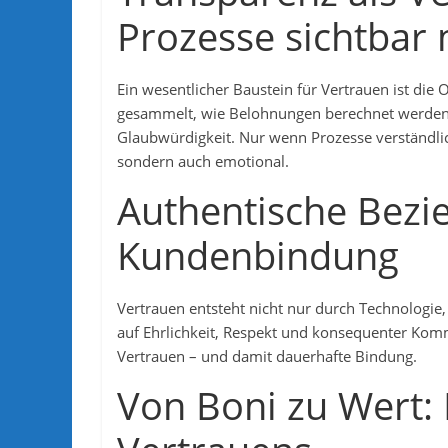
Prozesse sichtbar
Ein wesentlicher Baustein für Vertrauen ist di
gesammelt, wie Belohnungen berechnet werden.
Glaubwürdigkeit. Nur wenn Prozesse verständlic
sondern auch emotional.
Authentische Bezi
Kundenbindung
Vertrauen entsteht nicht nur durch Technologi
auf Ehrlichkeit, Respekt und konsequenter Kommu
Vertrauen – und damit dauerhafte Bindung.
Von Boni zu Wert: