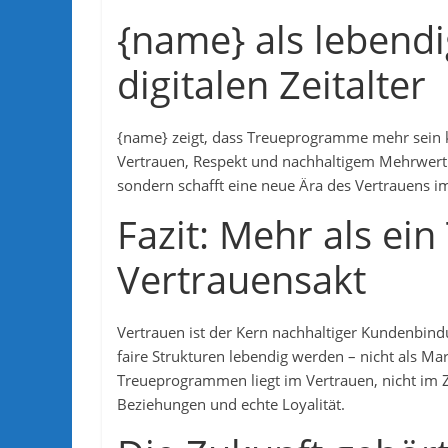
{name} als lebendi
digitalen Zeitalter
{name} zeigt, dass Treueprogramme mehr sein kö
Vertrauen, Respekt und nachhaltigem Mehrwert b
sondern schafft eine neue Ära des Vertrauens
Fazit: Mehr als ei
Vertrauensakt
Vertrauen ist der Kern nachhaltiger Kundenbind
faire Strukturen lebendig werden – nicht als Ma
Treueprogrammen liegt im Vertrauen, nicht im Z
Beziehungen und echte Loyalität.