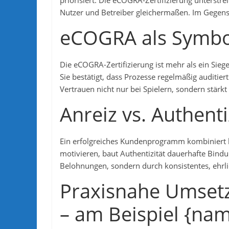
priorisiert. Die eCOGRA-Zertifizierung unterstrei
Nutzer und Betreiber gleichermaßen. Im Gegensa
eCOGRA als Symbol
Die eCOGRA-Zertifizierung ist mehr als ein Sieg
Sie bestätigt, dass Prozesse regelmäßig auditier
Vertrauen nicht nur bei Spielern, sondern stärk
Anreiz vs. Authenti
Ein erfolgreiches Kundenprogramm kombiniert k
motivieren, baut Authentizität dauerhafte Bindu
Belohnungen, sondern durch konsistentes, ehrl
Praxisnahe Umsetz
– am Beispiel {na