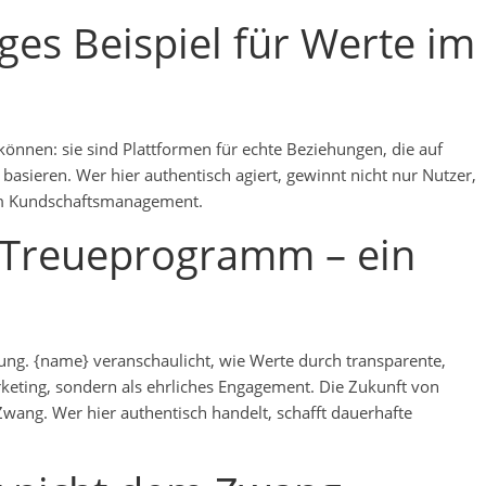
ges Beispiel für Werte im
nnen: sie sind Plattformen für echte Beziehungen, die auf
asieren. Wer hier authentisch agiert, gewinnt nicht nur Nutzer,
 im Kundschaftsmanagement.
n Treueprogramm – ein
ung. {name} veranschaulicht, wie Werte durch transparente,
rketing, sondern als ehrliches Engagement. Die Zukunft von
wang. Wer hier authentisch handelt, schafft dauerhafte