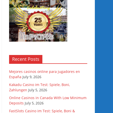
Recent Posts
Mejores casinos online para jugadores en
España
July 9, 2026
Kakadu Casino im Test: Spiele, Boni,
Zahlungen
July 5, 2026
Online Casinos in Canada With Low Minimum
Deposits
July 5, 2026
FastSlots Casino im Test: Spiele, Boni &