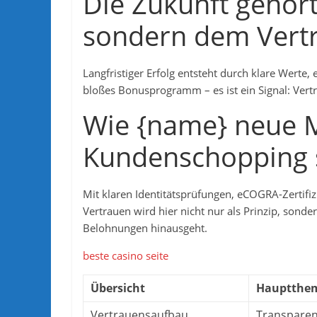
Die Zukunft gehör
sondern dem Vert
Langfristiger Erfolg entsteht durch klare Werte,
bloßes Bonusprogramm – es ist ein Signal: Vert
Wie {name} neue 
Kundenschopping 
Mit klaren Identitätsprüfungen, eCOGRA-Zertif
Vertrauen wird hier nicht nur als Prinzip, sonder
Belohnungen hinausgeht.
beste casino seite
Übersicht
Hauptthe
Vertrauensaufbau
Transparenz