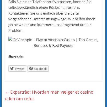
Falls Sie einen Telefonanruf verpassen, können Sie
selbstverständlich einen Rückruf anfordern.
Kontaktieren Sie uns einfach über die dafür
vorgesehenen Unterstützungswege. Wir helfen Ihnen
gerne weiter und kümmern uns umgehend um Ihr
Problem.
Share this:
Twitter
Facebook
←
Expertråd: Hvordan man vælger et casino
uden om rofus