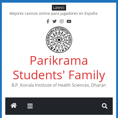
Skip
Latest:
to
Mejores casinos online para jugadores en España
content
Kakadu Casino im Test: Spiele, Boni, Zahlungen
Online Casinos in Canada With Low Minimum Deposits
FastSlots Casino im Test: Spiele, Boni & Auszahlungen
Flagman Casino im Test: Überblick, Boni und Zahlungen
Parikrama
Students' Family
B.P. Koirala Institute of Health Sciences, Dharan