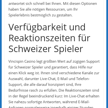
antwortet sich schnell bei Ihnen. Mit diesen Optionen
haben Sie alle nötigen Ressourcen, um Ihr
Spielerlebnis bestmöglich zu gestalten.
Verfügbarkeit und
Reaktionszeiten für
Schweizer Spieler
Vincispin Casino legt größten Wert auf zügigen Support
für Schweizer Spieler und garantiert, dass Hilfe nur
einen Klick weg ist. Ihnen sind verschiedene Kanäle zur
Auswahl, darunter Live-Chat, E-Mail und Telefon-
Support, die alle darauf konzipiert sind, Ihre
Bedürfnisse rasch zu erfüllen. Die Reaktionszeiten sind
in der Regel beeindruckend kurz: Im Live-Chat erhalten
Sie nahezu sofortige Antworten, während E-Mail-
Anfragen normalerweise innerhalb einiger Stunden