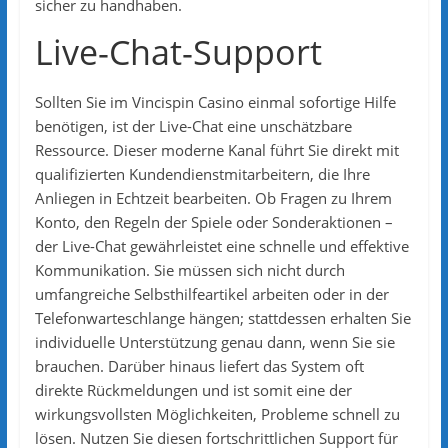
sicher zu handhaben.
Live-Chat-Support
Sollten Sie im Vincispin Casino einmal sofortige Hilfe
benötigen, ist der Live-Chat eine unschätzbare
Ressource. Dieser moderne Kanal führt Sie direkt mit
qualifizierten Kundendienstmitarbeitern, die Ihre
Anliegen in Echtzeit bearbeiten. Ob Fragen zu Ihrem
Konto, den Regeln der Spiele oder Sonderaktionen –
der Live-Chat gewährleistet eine schnelle und effektive
Kommunikation. Sie müssen sich nicht durch
umfangreiche Selbsthilfeartikel arbeiten oder in der
Telefonwarteschlange hängen; stattdessen erhalten Sie
individuelle Unterstützung genau dann, wenn Sie sie
brauchen. Darüber hinaus liefert das System oft
direkte Rückmeldungen und ist somit eine der
wirkungsvollsten Möglichkeiten, Probleme schnell zu
lösen. Nutzen Sie diesen fortschrittlichen Support für