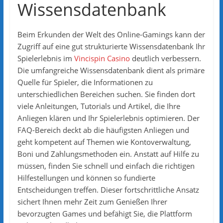
Wissensdatenbank
Beim Erkunden der Welt des Online-Gamings kann der
Zugriff auf eine gut strukturierte Wissensdatenbank Ihr
Spielerlebnis im
Vincispin Casino
deutlich verbessern.
Die umfangreiche Wissensdatenbank dient als primäre
Quelle für Spieler, die Informationen zu
unterschiedlichen Bereichen suchen. Sie finden dort
viele Anleitungen, Tutorials und Artikel, die Ihre
Anliegen klären und Ihr Spielerlebnis optimieren. Der
FAQ-Bereich deckt ab die häufigsten Anliegen und
geht kompetent auf Themen wie Kontoverwaltung,
Boni und Zahlungsmethoden ein. Anstatt auf Hilfe zu
müssen, finden Sie schnell und einfach die richtigen
Hilfestellungen und können so fundierte
Entscheidungen treffen. Dieser fortschrittliche Ansatz
sichert Ihnen mehr Zeit zum Genießen Ihrer
bevorzugten Games und befähigt Sie, die Plattform