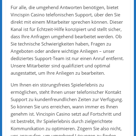
Für alle, die umgehend Antworten benötigen, bietet
Vincispin Casino telefonischen Support, über den Sie
direkt mit einem Mitarbeiter sprechen können. Dieser
Kanal ist für Echtzeit-Hilfe konzipiert und stellt sicher,
dass Ihre Anfragen umgehend bearbeitet werden. Ob
Sie technische Schwierigkeiten haben, Fragen zu
Angeboten oder andere wichtige Anliegen – unser
dediziertes Support-Team ist nur einen Anruf entfernt.
Unsere Mitarbeiter sind qualifiziert und optimal
ausgestattet, um Ihre Anliegen zu bearbeiten.
Um Ihnen ein störungsfreies Spielerlebnis zu
ermöglichen, steht Ihnen unser telefonischer Kontakt
Support zu kundenfreundlichen Zeiten zur Verfügung.
So können Sie uns erreichen, wann immer es Ihnen
genehm ist. Vincispin Casino setzt auf Fortschritt und
ist bestrebt, Ihr Spielerlebnis durch zielgerichtete
Kommunikation zu optimieren. Zögern Sie also nicht,
uns anzurufen, um umgehend Lösungen zu finden.