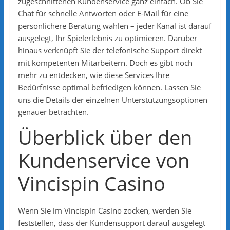
zugeschnittenen Kundenservice ganz einfach. Ob Sie
Chat für schnelle Antworten oder E-Mail für eine
persönlichere Beratung wählen – jeder Kanal ist darauf
ausgelegt, Ihr Spielerlebnis zu optimieren. Darüber
hinaus verknüpft Sie der telefonische Support direkt
mit kompetenten Mitarbeitern. Doch es gibt noch
mehr zu entdecken, wie diese Services Ihre
Bedürfnisse optimal befriedigen können. Lassen Sie
uns die Details der einzelnen Unterstützungsoptionen
genauer betrachten.
Überblick über den
Kundenservice von
Vincispin Casino
Wenn Sie im Vincispin Casino zocken, werden Sie
feststellen, dass der Kundensupport darauf ausgelegt