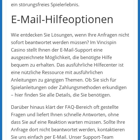
ein störungsfreies Spielerlebnis.
E-Mail-Hilfeoptionen
Wie entdecken Sie Lösungen, wenn Ihre Anfragen nicht
sofort beantwortet werden müssen? Im Vincispin
Casino stellt Ihnen der E-Mail-Support eine
ausgezeichnete Möglichkeit, die benötigte Hilfe
bequem zu erhalten. Das ausführliche Hilfecenter ist
eine nützliche Ressource mit ausführlichen
Anleitungen zu gängigen Themen. Ob Sie sich für
Spielanleitungen oder Zahlungsmethoden erkundigen
– hier finden Sie alle Details, die Sie benötigen.
Darüber hinaus klärt der FAQ-Bereich oft gestellte
Fragen und liefert Ihnen schnelle Antworten, ohne
dass Sie auf eine Reaktion warten müssen. Sollte Ihre
Anfrage dort nicht beantwortet werden, kontaktieren
Sie uns einfach per E-Mail. Unser Support-Team