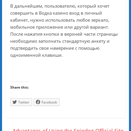
В дальнейшем, пользователю, который хочет
совершить в Водка казино вход в личный
кабинет, нужно использовать любое зеркало,
мобильное приложение или другой вариант.
После нажатия кнопки в верхней части страницы
необходимо заполнить стандартную анкету и
подтвердить свое намерение с помощью
одноименной клавиши.
Share this:
Twitter
Facebook
←
Advantages of Using the Spindog Official Site