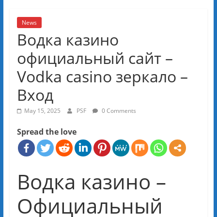
News
Водка казино
официальный сайт –
Vodka casino зеркало –
Вход
May 15, 2025
PSF
0 Comments
Spread the love
Водка казино –
Официальный