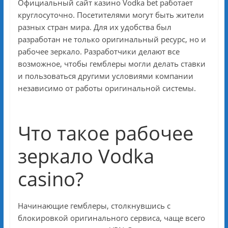
Официальный сайт казино Vodka bet работает
круглосуточно. Посетителями могут быть жители
разных стран мира. Для их удобства был
разработан не только оригинальный ресурс, но и
рабочее зеркало. Разработчики делают все
возможное, чтобы гемблеры могли делать ставки
и пользоваться другими условиями компании
независимо от работы оригинальной системы.
Что такое рабочее
зеркало Vodka
casino?
Начинающие гемблеры, столкнувшись с
блокировкой оригинального сервиса, чаще всего