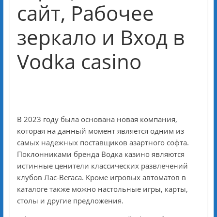
сайт, Рабочее
зеркало и Вход в
Vodka casino
В 2023 году была основана новая компания,
которая на данный момент является одним из
самых надежных поставщиков азартного софта.
Поклонниками бренда Водка казино являются
истинные ценители классических развлечений
клубов Лас-Вегаса. Кроме игровых автоматов в
каталоге также можно настольные игры, карты,
столы и другие предложения.