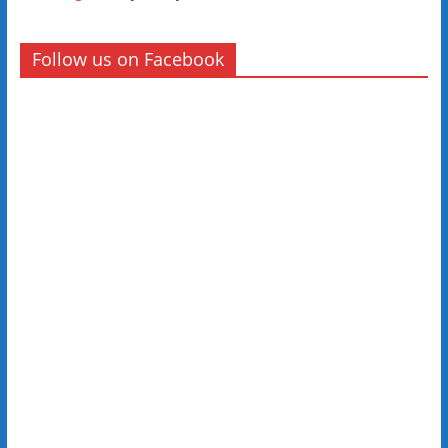
Follow us on Facebook