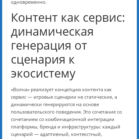
одновременно.
Контент как сервис:
динамическая
генерация от
сценария к
экосистему
«Волна» реализует концепцию контента как
сервис — игровые сценарии не статические, а
динамически генерируются на основе
пользовательского поведения. Это сочетание со
сочетанием со комбинационной интеграции
платформы, бренда и инфраструктуры: каждый
сценарий — адаптивный, контекстный,