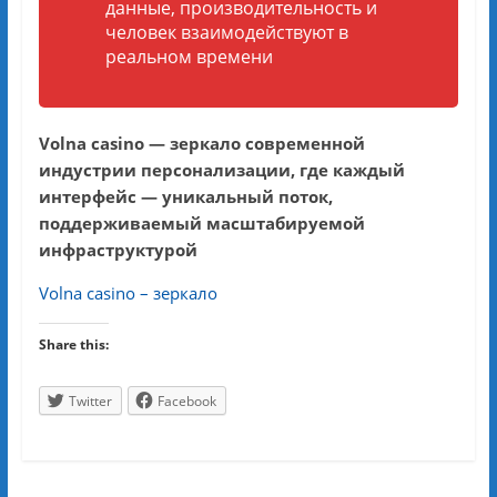
данные, производительность и
человек взаимодействуют в
реальном времени
Volna casino — зеркало современной
индустрии персонализации, где каждый
интерфейс — уникальный поток,
поддерживаемый масштабируемой
инфраструктурой
Volna casino – зеркало
Share this:
Twitter
Facebook