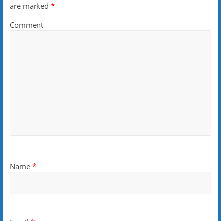
are marked
*
Comment
Name
*