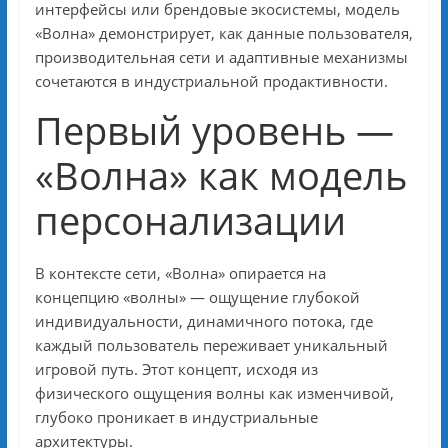
интерфейсы или брендовые экосистемы, модель
«Волна» демонстрирует, как данные пользователя,
производительная сети и адаптивные механизмы
сочетаются в индустриальной продактивности.
Первый уровень —
«Волна» как модель
персонализации
В контексте сети, «Волна» опирается на
концепцию «волны» — ощущение глубокой
индивидуальности, динамичного потока, где
каждый пользователь переживает уникальный
игровой путь. Этот концепт, исходя из
физического ощущения волны как изменчивой,
глубоко проникает в индустриальные
архитектуры.