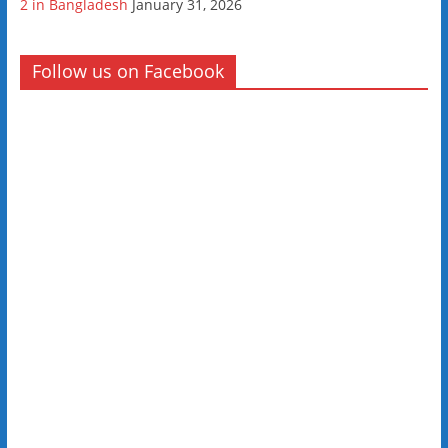
2 in Bangladesh
January 31, 2026
Follow us on Facebook