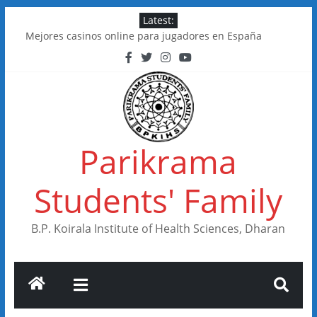
Skip
Latest:
to
Mejores casinos online para jugadores en España
content
Kakadu Casino im Test: Spiele, Boni, Zahlungen
Online Casinos in Canada With Low Minimum Deposits
FastSlots Casino im Test: Spiele, Boni & Auszahlungen
Flagman Casino im Test: Überblick, Boni und Zahlungen
Parikrama
Students' Family
B.P. Koirala Institute of Health Sciences, Dharan