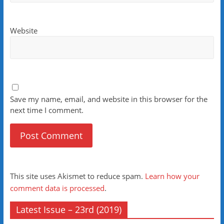
Website
Save my name, email, and website in this browser for the
next time I comment.
This site uses Akismet to reduce spam.
Learn how your
comment data is processed
.
Latest Issue – 23rd (2019)