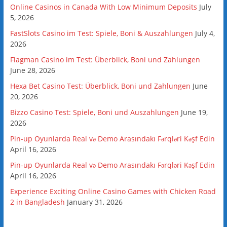
Online Casinos in Canada With Low Minimum Deposits
July
5, 2026
FastSlots Casino im Test: Spiele, Boni & Auszahlungen
July 4,
2026
Flagman Casino im Test: Überblick, Boni und Zahlungen
June 28, 2026
Hexa Bet Casino Test: Überblick, Boni und Zahlungen
June
20, 2026
Bizzo Casino Test: Spiele, Boni und Auszahlungen
June 19,
2026
Pin-up Oyunlarda Real və Demo Arasındakı Fərqləri Kəşf Edin
April 16, 2026
Pin-up Oyunlarda Real və Demo Arasındakı Fərqləri Kəşf Edin
April 16, 2026
Experience Exciting Online Casino Games with Chicken Road
2 in Bangladesh
January 31, 2026