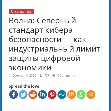
Uncategorized
Волна: Северный
стандарт кибера
безопасности — как
индустриальный лимит
защиты цифровой
экономики
October 14, 2025
PSF
0 Comments
Spread the love