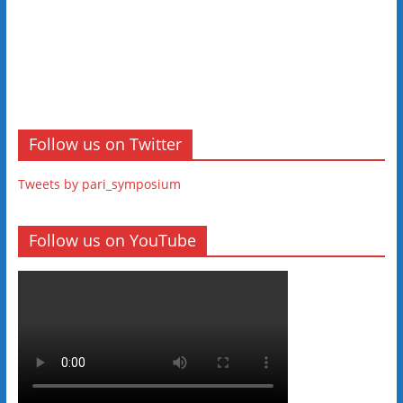
Follow us on Twitter
Tweets by pari_symposium
Follow us on YouTube