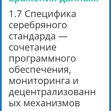
1.7 Специфика
серебряного
стандарда —
сочетание
программного
обеспечения,
мониторинга и
децентрализованн
ых механизмов