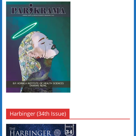
Harbinger (34th Issue)