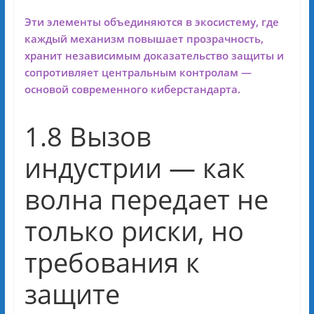
Эти элементы объединяются в экосистему, где
каждый механизм повышает прозрачность,
хранит независимым доказательство защиты и
сопротивляет центральным контролам —
основой современного киберстандарта.
1.8 Вызов
индустрии — как
волна передает не
только риски, но
требования к
защите