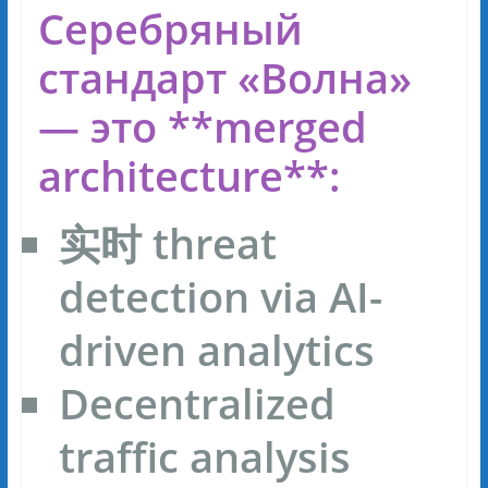
Серебряный
стандарт «Волна»
— это **merged
architecture**:
实时 threat
detection via AI-
driven analytics
Decentralized
traffic analysis