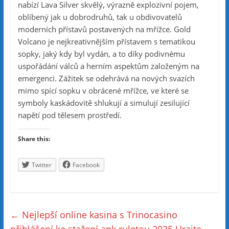
nabízí Lava Silver skvělý, výrazně explozivní pojem,
oblíbený jak u dobrodruhů, tak u obdivovatelů
moderních přístavů postavených na mřížce. Gold
Volcano je nejkreativnějším přístavem s tematikou
sopky, jaký kdy byl vydán, a to díky podivnému
uspořádání válců a herním aspektům založeným na
emergenci. Zážitek se odehrává na nových svazích
mimo spící sopku v obrácené mřížce, ve které se
symboly kaskádovitě shlukují a simulují zesilující
napětí pod tělesem prostředí.
Share this:
Twitter
Facebook
←
Nejlepší online kasina s Trinocasino
přihlášení ke stažení apk ruletou 2025 Hrajte