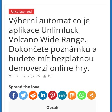
Uncategorized
Výherní automat co je
aplikace Unlimluck
Volcano Wide Range.
Dokončete poznámku a
budete mít bezplatnou
demoverzi online hry.
November 28, 2025
PSF
Spread the love
Obsah