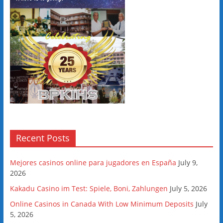
Recent Posts
Mejores casinos online para jugadores en España
July 9,
2026
Kakadu Casino im Test: Spiele, Boni, Zahlungen
July 5, 2026
Online Casinos in Canada With Low Minimum Deposits
July
5, 2026