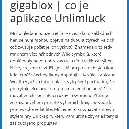
gigablox | co je
aplikace Unlimluck
Místo hledání pouze třetího válce, jako u základních
her, se nyní mohou objevit na dvou a čtyřech válcích,
což zvyšuje počet jejich výskytů. Znamenalo to tedy
mnohem více náhodných Wild symbolů, které
doplňovaly novou obrazovku, a tím i velikost výher.
Něco, co jsme neviděli, je celá hra plná nabitých ikon,
kde téměř všechny ikony doplňují celý válec. Volcano
Wealth využívá tuto funkci k vylepšení pocitu tím, že
poskytuje více prostoru pro zobrazení nejnovějších
inovativních specifikací různých symbolů. Ztěžuje
získávání výher i přes 40 výherních linií, což vede k
jeho vysoké volatilitě. Můžeme to srovnávat s novým
stylem hry Quickspin, který vám určitě zbývá a který si
zaslouží jeho propuštění.