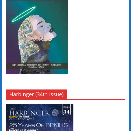
Harbinger (34th Issue)