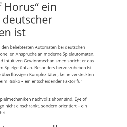
 Horus“ ein
l deutscher
en ist
zu den beliebtesten Automaten bei deutschen
itionellen Ansprüche an moderne Spielautomaten.
und intuitiven Gewinnmechanismen spricht er das
m Spielgefühl an. Besonders hervorzuheben ist
ne überflüssigen Komplexitäten, keine versteckten
beim Risiko – ein entscheidender Faktor für
Spielmechaniken nachvollziehbar sind. Eye of
n nicht einschränkt, sondern orientiert – ein
hrt.