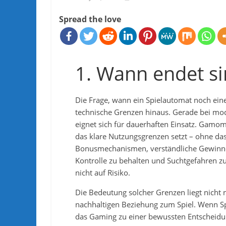
Spread the love
1. Wann endet si
Die Frage, wann ein Spielautomat noch eine
technische Grenzen hinaus. Gerade bei mode
eignet sich für dauerhaften Einsatz. Gamom
das klare Nutzungsgrenzen setzt – ohne das
Bonusmechanismen, verständliche Gewinnch
Kontrolle zu behalten und Suchtgefahren zu
nicht auf Risiko.
Die Bedeutung solcher Grenzen liegt nicht 
nachhaltigen Beziehung zum Spiel. Wenn Spi
das Gaming zu einer bewussten Entscheidun