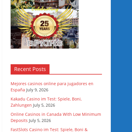
Recent Posts
Mejores casinos online para jugadores en
España
July 9, 2026
Kakadu Casino im Test: Spiele, Boni,
Zahlungen
July 5, 2026
Online Casinos in Canada With Low Minimum
Deposits
July 5, 2026
FastSlots Casino im Test: Spiele, Boni &