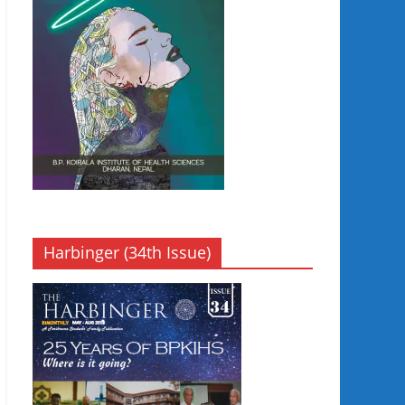
Harbinger (34th Issue)