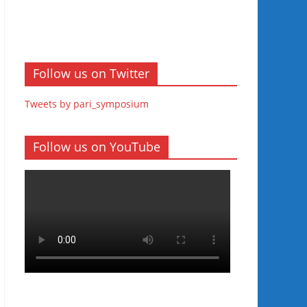
Follow us on Twitter
Tweets by pari_symposium
Follow us on YouTube