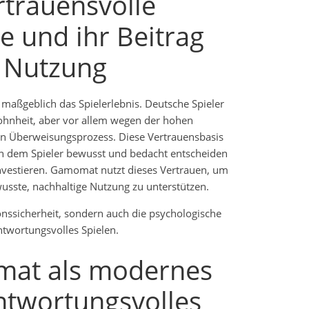
rtrauensvolle
 und ihr Beitrag
n Nutzung
maßgeblich das Spielerlebnis. Deutsche Spieler
ohnheit, aber vor allem wegen der hohen
ten Überweisungsprozess. Diese Vertrauensbasis
, in dem Spieler bewusst und bedacht entscheiden
investieren. Gamomat nutzt dieses Vertrauen, um
sste, nachhaltige Nutzung zu unterstützen.
ionssicherheit, sondern auch die psychologische
antwortungsvolles Spielen.
at als modernes
antwortungsvolles