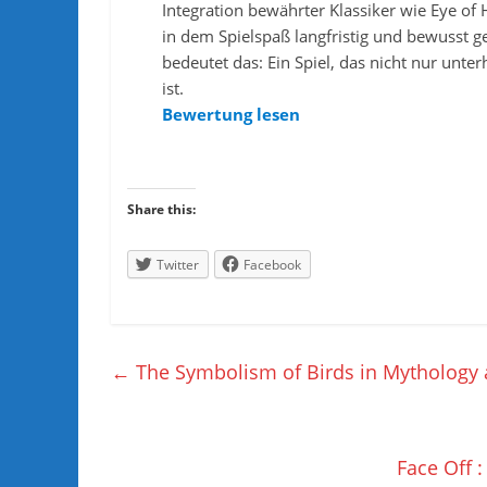
Integration bewährter Klassiker wie Eye o
in dem Spielspaß langfristig und bewusst 
bedeutet das: Ein Spiel, das nicht nur unte
ist.
Bewertung lesen
Share this:
Twitter
Facebook
←
The Symbolism of Birds in Mythology
Face Off 