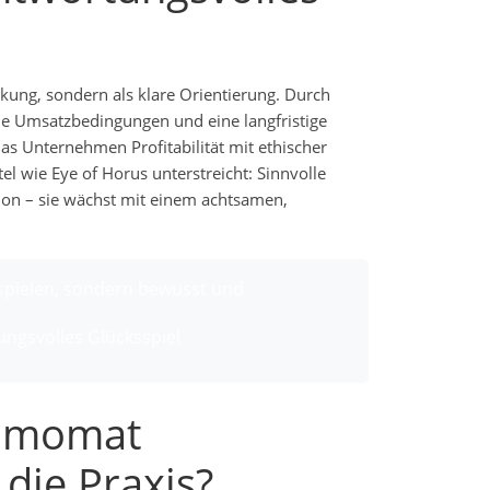
kung, sondern als klare Orientierung. Durch
he Umsatzbedingungen und eine langfristige
as Unternehmen Profitabilität mit ethischer
el wie Eye of Horus unterstreicht: Sinnvolle
tion – sie wächst mit einem achtsamen,
 spielen, sondern bewusst und
ngsvolles Glücksspiel
Gamomat
 die Praxis?