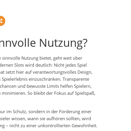
nnvolle Nutzung?
 sinnvolle Nutzung bietet, geht weit über
rnen Slots wird deutlich: Nicht jedes Spiel
at setzt hier auf verantwortungsvolles Design,
 Spielerlebnis einzuschränken. Transparente
ancen und bewusste Limits helfen Spielern,
 minimieren. So bleibt der Fokus auf Spielspaß,
nur im Schutz, sondern in der Förderung einer
eler wissen, wann sie aufhören sollten, wird
g – nicht zu einer unkontrollierten Gewohnheit.