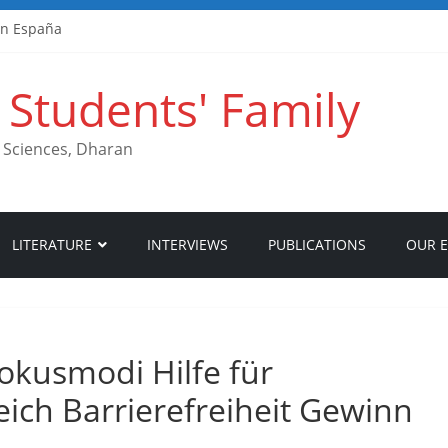
en España
hlungen
nimum Deposits
Students' Family
& Auszahlungen
i und Zahlungen
th Sciences, Dharan
LITERATURE
INTERVIEWS
PUBLICATIONS
OUR 
okusmodi Hilfe für
eich Barrierefreiheit Gewinn