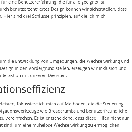
ür eine Benutzererfahrung, die für alle geeignet ist,
ch benutzerzentriertes Design können wir sicherstellen, dass
Hier sind drei Schlüsselprinzipien, auf die ich mich
ch um die Entwicklung von Umgebungen, die Wechselwirkung und
Design in den Vordergrund stellen, erzeugen wir Inklusion und
Interaktion mit unseren Diensten.
tionseffizienz
eisten, fokussiere ich mich auf Methoden, die die Steuerung
avigationswerkzeuge wie Breadcrumbs und benutzerfreundliche
u vereinfachen. Es ist entscheidend, dass diese Hilfen nicht nur
tet sind, um eine mühelose Wechselwirkung zu ermöglichen.