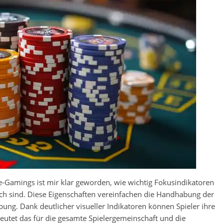
-Gamings ist mir klar geworden, wie wichtig Fokusindikatoren
ch sind. Diese Eigenschaften vereinfachen die Handhabung der
ung. Dank deutlicher visueller Indikatoren können Spieler ihre
utet das für die gesamte Spielergemeinschaft und die