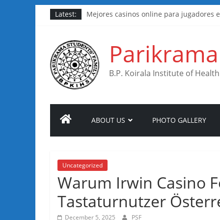
Skip
Latest:
Mejores casinos online para jugadores 
to
Kakadu Casino im Test: Spiele, Boni, Za
content
Online Casinos in Canada With Low Mi
Parikrama 
FastSlots Casino im Test: Spiele, Boni 
Flagman Casino im Test: Überblick, Bon
B.P. Koirala Institute of Heal
ABOUT US
PHOTO GALLERY
Uncategorized
Warum Irwin Casino F
Tastaturnutzer Österr
December 5, 2025
PSF