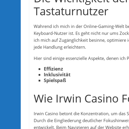
Tastaturnutzer
Während ich mich in der Online-Gaming-Welt bew
Keyboard-Nutzer ist. Es geht nicht nur ums Zoc
ich mich auf Zugänglichkeit besinne, optimier
jede Handlung erleichtern.
Hier sind einige essenzielle Aspekte, denen ich 
Effizienz
Inklusivität
Spielspaß
Wie Irwin Casino 
Irwin Casino betont die Konzentration, um das 
Durch die Eingliederung deutlicher Fokushinwei
entwickelt. Beim Navigieren auf der Website er