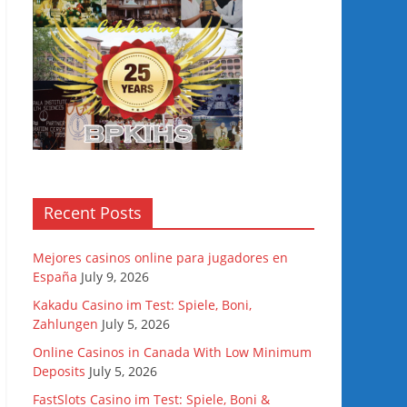
Recent Posts
Mejores casinos online para jugadores en
España
July 9, 2026
Kakadu Casino im Test: Spiele, Boni,
Zahlungen
July 5, 2026
Online Casinos in Canada With Low Minimum
Deposits
July 5, 2026
FastSlots Casino im Test: Spiele, Boni &