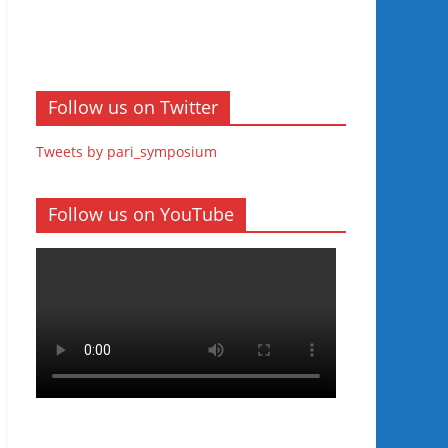
Follow us on Twitter
Tweets by pari_symposium
Follow us on YouTube