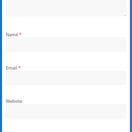
Name
*
Email
*
Website