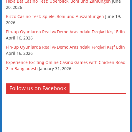
Hexa Bet Casino Test: Überblick, Boni und Zahlungen
June
20, 2026
Bizzo Casino Test: Spiele, Boni und Auszahlungen
June 19,
2026
Pin-up Oyunlarda Real və Demo Arasındakı Fərqləri Kəşf Edin
April 16, 2026
Pin-up Oyunlarda Real və Demo Arasındakı Fərqləri Kəşf Edin
April 16, 2026
Experience Exciting Online Casino Games with Chicken Road
2 in Bangladesh
January 31, 2026
Follow us on Facebook