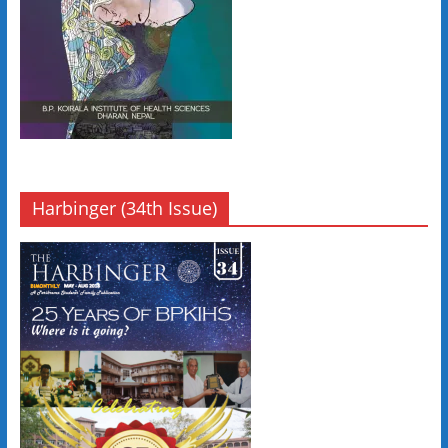
Harbinger (34th Issue)