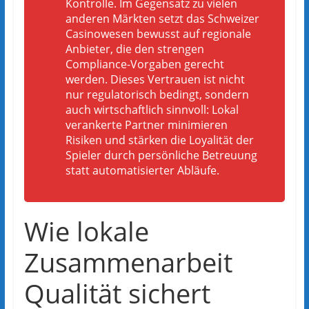
Kontrolle. Im Gegensatz zu vielen
anderen Märkten setzt das Schweizer
Casinowesen bewusst auf regionale
Anbieter, die den strengen
Compliance-Vorgaben gerecht
werden. Dieses Vertrauen ist nicht
nur regulatorisch bedingt, sondern
auch wirtschaftlich sinnvoll: Lokal
verankerte Partner minimieren
Risiken und stärken die Loyalität der
Spieler durch persönliche Betreuung
statt automatisierter Abläufe.
Wie lokale
Zusammenarbeit
Qualität sichert