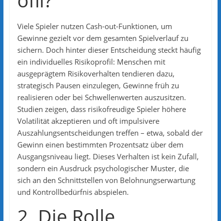
ofil?
Viele Spieler nutzen Cash-out-Funktionen, um
Gewinne gezielt vor dem gesamten Spielverlauf zu
sichern. Doch hinter dieser Entscheidung steckt häufig
ein individuelles Risikoprofil: Menschen mit
ausgeprägtem Risikoverhalten tendieren dazu,
strategisch Pausen einzulegen, Gewinne früh zu
realisieren oder bei Schwellenwerten auszusitzen.
Studien zeigen, dass risikofreudige Spieler höhere
Volatilität akzeptieren und oft impulsivere
Auszahlungsentscheidungen treffen – etwa, sobald der
Gewinn einen bestimmten Prozentsatz über dem
Ausgangsniveau liegt. Dieses Verhalten ist kein Zufall,
sondern ein Ausdruck psychologischer Muster, die
sich an den Schnittstellen von Belohnungserwartung
und Kontrollbedürfnis abspielen.
2. Die Rolle