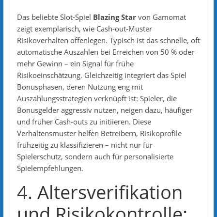
Das beliebte Slot-Spiel
Blazing Star
von Gamomat
zeigt exemplarisch, wie Cash-out-Muster
Risikoverhalten offenlegen. Typisch ist das schnelle, oft
automatische Auszahlen bei Erreichen von 50 % oder
mehr Gewinn – ein Signal für frühe
Risikoeinschätzung. Gleichzeitig integriert das Spiel
Bonusphasen, deren Nutzung eng mit
Auszahlungsstrategien verknüpft ist: Spieler, die
Bonusgelder aggressiv nutzen, neigen dazu, häufiger
und früher Cash-outs zu initiieren. Diese
Verhaltensmuster helfen Betreibern, Risikoprofile
frühzeitig zu klassifizieren – nicht nur für
Spielerschutz, sondern auch für personalisierte
Spielempfehlungen.
4. Altersverifikation
und Risikokontrolle: