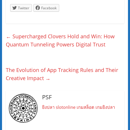
Twitter
Facebook
←
Supercharged Clovers Hold and Win: How
Quantum Tunneling Powers Digital Trust
The Evolution of App Tracking Rules and Their
Creative Impact
→
PSF
ยิงปลา
slotonline
เกมสล็อต
เกมยิงปลา