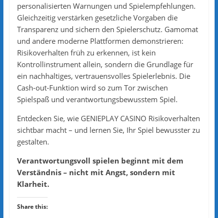
personalisierten Warnungen und Spielempfehlungen.
Gleichzeitig verstärken gesetzliche Vorgaben die
Transparenz und sichern den Spielerschutz. Gamomat
und andere moderne Plattformen demonstrieren:
Risikoverhalten früh zu erkennen, ist kein
Kontrollinstrument allein, sondern die Grundlage für
ein nachhaltiges, vertrauensvolles Spielerlebnis. Die
Cash-out-Funktion wird so zum Tor zwischen
Spielspaß und verantwortungsbewusstem Spiel.
Entdecken Sie, wie GENIEPLAY CASINO Risikoverhalten
sichtbar macht – und lernen Sie, Ihr Spiel bewusster zu
gestalten.
Verantwortungsvoll spielen beginnt mit dem
Verständnis – nicht mit Angst, sondern mit
Klarheit.
Share this: