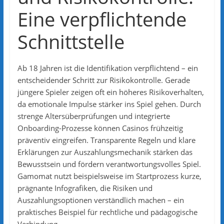
Eine verpflichtende
Schnittstelle
Ab 18 Jahren ist die Identifikation verpflichtend – ein
entscheidender Schritt zur Risikokontrolle. Gerade
jüngere Spieler zeigen oft ein höheres Risikoverhalten,
da emotionale Impulse stärker ins Spiel gehen. Durch
strenge Altersüberprüfungen und integrierte
Onboarding-Prozesse können Casinos frühzeitig
präventiv eingreifen. Transparente Regeln und klare
Erklärungen zur Auszahlungsmechanik stärken das
Bewusstsein und fördern verantwortungsvolles Spiel.
Gamomat nutzt beispielsweise im Startprozess kurze,
prägnante Infografiken, die Risiken und
Auszahlungsoptionen verständlich machen – ein
praktisches Beispiel für rechtliche und pädagogische