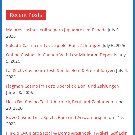
Recent Posts
Mejores casinos online para jugadores en España
July 9,
2026
Kakadu Casino im Test: Spiele, Boni, Zahlungen
July 5, 2026
Online Casinos in Canada With Low Minimum Deposits
July
5, 2026
FastSlots Casino im Test: Spiele, Boni & Auszahlungen
July 4,
2026
Flagman Casino im Test: Überblick, Boni und Zahlungen
June 28, 2026
Hexa Bet Casino Test: Überblick, Boni und Zahlungen
June
20, 2026
Bizzo Casino Test: Spiele, Boni und Auszahlungen
June 19,
2026
Pin-up Oyunlarda Real və Demo Arasındakı Fərqləri Kəşf Edin