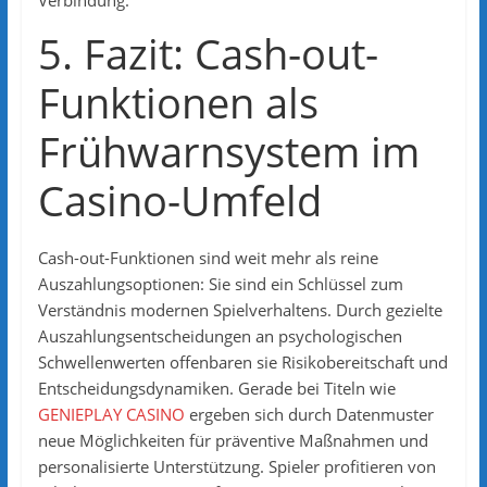
Verbindung.
5. Fazit: Cash-out-
Funktionen als
Frühwarnsystem im
Casino-Umfeld
Cash-out-Funktionen sind weit mehr als reine
Auszahlungsoptionen: Sie sind ein Schlüssel zum
Verständnis modernen Spielverhaltens. Durch gezielte
Auszahlungsentscheidungen an psychologischen
Schwellenwerten offenbaren sie Risikobereitschaft und
Entscheidungsdynamiken. Gerade bei Titeln wie
GENIEPLAY CASINO
ergeben sich durch Datenmuster
neue Möglichkeiten für präventive Maßnahmen und
personalisierte Unterstützung. Spieler profitieren von