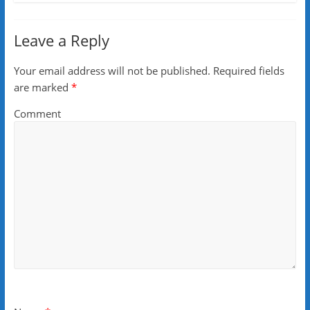
Leave a Reply
Your email address will not be published.
Required fields
are marked
*
Comment