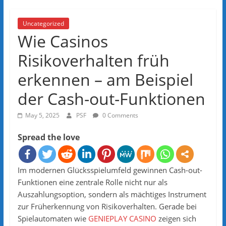
Uncategorized
Wie Casinos
Risikoverhalten früh
erkennen – am Beispiel
der Cash-out-Funktionen
May 5, 2025
PSF
0 Comments
Spread the love
Im modernen Glücksspielumfeld gewinnen Cash-out-
Funktionen eine zentrale Rolle nicht nur als
Auszahlungsoption, sondern als mächtiges Instrument
zur Früherkennung von Risikoverhalten. Gerade bei
Spielautomaten wie
GENIEPLAY CASINO
zeigen sich