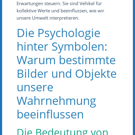
Erwartungen steuern. Sie sind Vehikel für
kollektive Werte und beeinflussen, wie wir
unsere Umwelt interpretieren.
Die Psychologie
hinter Symbolen:
Warum bestimmte
Bilder und Objekte
unsere
Wahrnehmung
beeinflussen
Die Bedeutung von