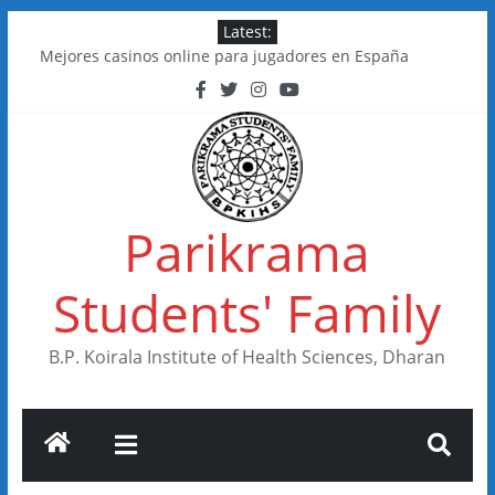
Skip
Latest:
to
Mejores casinos online para jugadores en España
content
Kakadu Casino im Test: Spiele, Boni, Zahlungen
Online Casinos in Canada With Low Minimum Deposits
FastSlots Casino im Test: Spiele, Boni & Auszahlungen
Flagman Casino im Test: Überblick, Boni und Zahlungen
Parikrama
Students' Family
B.P. Koirala Institute of Health Sciences, Dharan