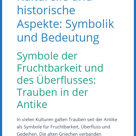
historische
Aspekte: Symbolik
und Bedeutung
Symbole der
Fruchtbarkeit und
des Überflusses:
Trauben in der
Antike
In vielen Kulturen galten Trauben seit der Antike
als Symbole für Fruchtbarkeit, Überfluss und
Gedeihen. Die alten Griechen verbanden