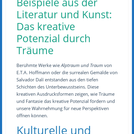
Beispiele aus der
Literatur und Kunst:
Das kreative
Potenzial durch
Träume
Berühmte Werke wie
Alptraum und Traum
von
E.T.A. Hoffmann oder die surrealen Gemälde von
Salvador Dalí entstanden aus den tiefen
Schichten des Unterbewusstseins. Diese
kreativen Ausdrucksformen zeigen, wie Träume
und Fantasie das kreative Potenzial fördern und
unsere Wahrnehmung für neue Perspektiven
öffnen können.
Kulturelle und