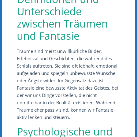
Unterschiede
zwischen Träumen
und Fantasie
Träume sind meist unwillkürliche Bilder,
Erlebnisse und Geschichten, die während des
Schlafs auftreten. Sie sind oft lebhaft, emotional
aufgeladen und spiegeln unbewusste Wünsche
oder Ängste wider. Im Gegensatz dazu ist
Fantasie eine bewusste Aktivität des Geistes, bei
der wir uns Dinge vorstellen, die nicht
unmittelbar in der Realität existieren. Während
Träume eher passiv sind, können wir Fantasie
aktiv lenken und steuern.
Psychologische und