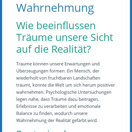
Wahrnehmung
Wie beeinflussen
Träume unsere Sicht
auf die Realität?
Träume können unsere Erwartungen und
Überzeugungen formen. Ein Mensch, der
wiederholt von fruchtbaren Landschaften
träumt, könnte die Welt um sich herum positiver
wahrnehmen. Psychologische Untersuchungen
legen nahe, dass Träume dazu beitragen,
Erlebnisse zu verarbeiten und emotionale
Balance zu finden, wodurch unsere
Wahrnehmung der Realität gefärbt wird.