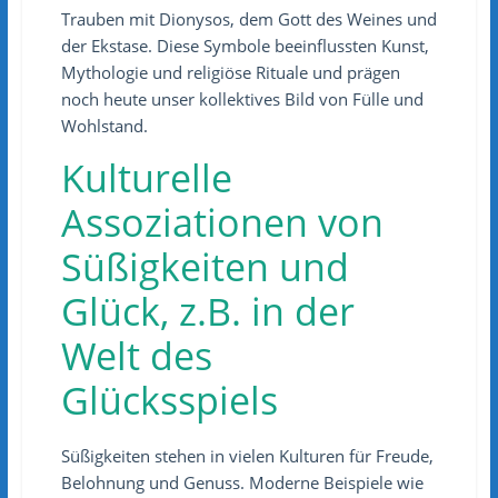
Trauben mit Dionysos, dem Gott des Weines und
der Ekstase. Diese Symbole beeinflussten Kunst,
Mythologie und religiöse Rituale und prägen
noch heute unser kollektives Bild von Fülle und
Wohlstand.
Kulturelle
Assoziationen von
Süßigkeiten und
Glück, z.B. in der
Welt des
Glücksspiels
Süßigkeiten stehen in vielen Kulturen für Freude,
Belohnung und Genuss. Moderne Beispiele wie