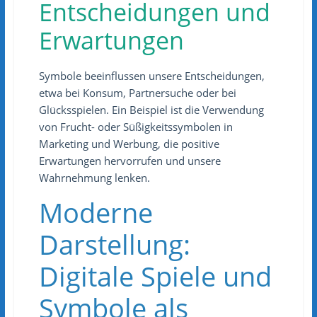
Entscheidungen und
Erwartungen
Symbole beeinflussen unsere Entscheidungen,
etwa bei Konsum, Partnersuche oder bei
Glücksspielen. Ein Beispiel ist die Verwendung
von Frucht- oder Süßigkeitssymbolen in
Marketing und Werbung, die positive
Erwartungen hervorrufen und unsere
Wahrnehmung lenken.
Moderne
Darstellung:
Digitale Spiele und
Symbole als