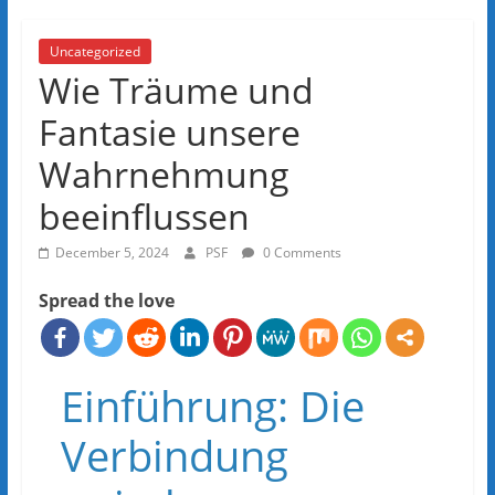
Uncategorized
Wie Träume und
Fantasie unsere
Wahrnehmung
beeinflussen
December 5, 2024
PSF
0 Comments
Spread the love
Einführung: Die
Verbindung