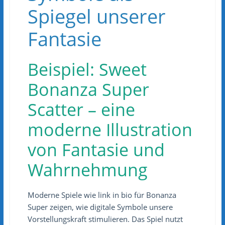
Spiegel unserer
Fantasie
Beispiel: Sweet
Bonanza Super
Scatter – eine
moderne Illustration
von Fantasie und
Wahrnehmung
Moderne Spiele wie link in bio für Bonanza
Super zeigen, wie digitale Symbole unsere
Vorstellungskraft stimulieren. Das Spiel nutzt