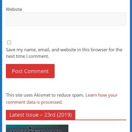
Website
Save my name, email, and website in this browser for the
next time I comment.
This site uses Akismet to reduce spam.
Learn how your
comment data is processed
.
Latest Issue – 23rd (2019)