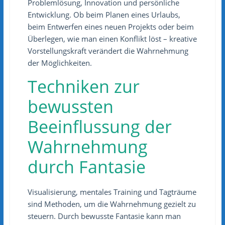
Problemlösung, Innovation und persönliche
Entwicklung. Ob beim Planen eines Urlaubs,
beim Entwerfen eines neuen Projekts oder beim
Überlegen, wie man einen Konflikt löst – kreative
Vorstellungskraft verändert die Wahrnehmung
der Möglichkeiten.
Techniken zur
bewussten
Beeinflussung der
Wahrnehmung
durch Fantasie
Visualisierung, mentales Training und Tagträume
sind Methoden, um die Wahrnehmung gezielt zu
steuern. Durch bewusste Fantasie kann man