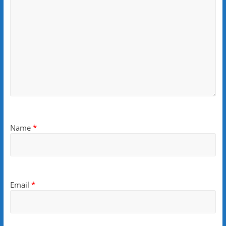
Name
*
Email
*