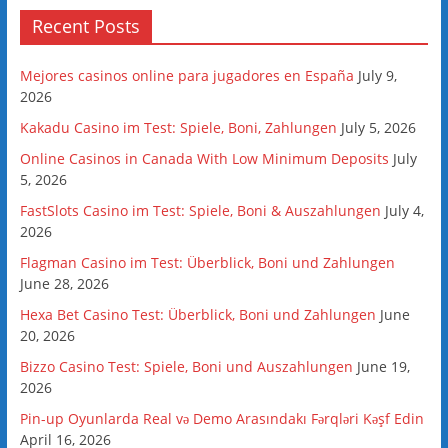
Recent Posts
Mejores casinos online para jugadores en España
July 9,
2026
Kakadu Casino im Test: Spiele, Boni, Zahlungen
July 5, 2026
Online Casinos in Canada With Low Minimum Deposits
July
5, 2026
FastSlots Casino im Test: Spiele, Boni & Auszahlungen
July 4,
2026
Flagman Casino im Test: Überblick, Boni und Zahlungen
June 28, 2026
Hexa Bet Casino Test: Überblick, Boni und Zahlungen
June
20, 2026
Bizzo Casino Test: Spiele, Boni und Auszahlungen
June 19,
2026
Pin-up Oyunlarda Real və Demo Arasındakı Fərqləri Kəşf Edin
April 16, 2026