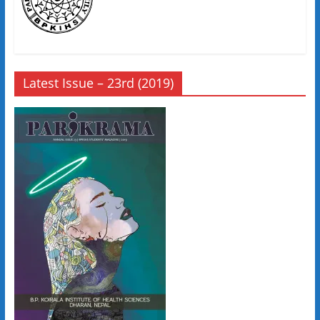
Latest Issue – 23rd (2019)