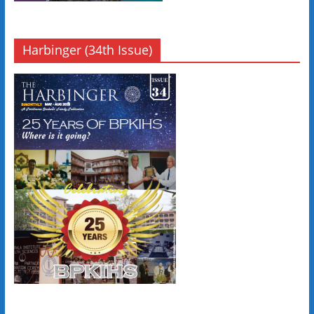
Harbinger (34th Issue)