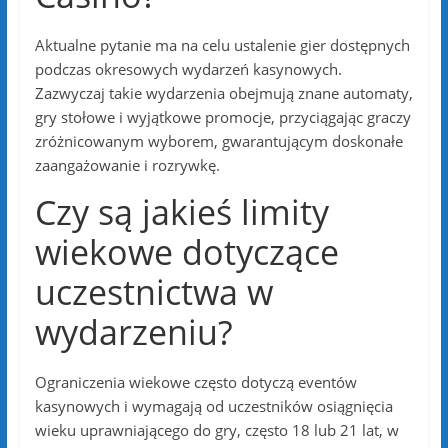
Aktualne pytanie ma na celu ustalenie gier dostępnych
podczas okresowych wydarzeń kasynowych.
Zazwyczaj takie wydarzenia obejmują znane automaty,
gry stołowe i wyjątkowe promocje, przyciągając graczy
zróżnicowanym wyborem, gwarantującym doskonałe
zaangażowanie i rozrywkę.
Czy są jakieś limity
wiekowe dotyczące
uczestnictwa w
wydarzeniu?
Ograniczenia wiekowe często dotyczą eventów
kasynowych i wymagają od uczestników osiągnięcia
wieku uprawniającego do gry, często 18 lub 21 lat, w