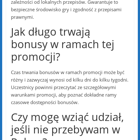
zależności od lokalnych przepisów. Gwarantuje to
bezpieczne środowisko gry i zgodność z przepisami
prawnymi.
Jak długo trwają
bonusy w ramach tej
promocji?
Czas trwania bonusów w ramach promocji może być
różny i zazwyczaj wynosi od kilku dni do kilku tygodni.
Uczestnicy powinni przeczytać ze szczegółowymi
warunkami promocji, aby poznać dokładne ramy
czasowe dostępności bonusów.
Czy mogę wziąć udział,
jeśli nie przebywam w