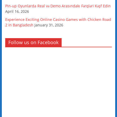
Pin-up Oyunlarda Real və Demo Arasındakı Fərqləri Kəşf Edin
April 16, 2026
Experience Exciting Online Casino Games with Chicken Road
2 in Bangladesh
January 31, 2026
Follow us on Facebook