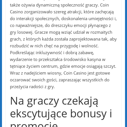
także ożywia dynamiczną społeczność graczy. Coin
Casino zorganizowało szereg atrakcji, które zachęcają
do interakcji społecznych, doskonalenia umiejętności i,
co najważniejsze, do dreszczyku emocji płynącego z
gry losowej. Gracze mogą wziąć udział w rozmaitych
grach, z których każda została zaprojektowana tak, aby
rozbudzić w nich chęć na przygodę i wolność.
Podkreślając inkluzywność i dobrą zabawę,
wydarzenie to przekształca środowisko kasyna w
tętniące życiem centrum, gdzie emocje osiągają szczyt.
Wraz z nadejściem wiosny, Coin Casino jest gotowe
oczarować swoich gości, zapraszając wszystkich do
przeżycia radości z gry.
Na graczy czekają
ekscytujące bonusy i
promocje