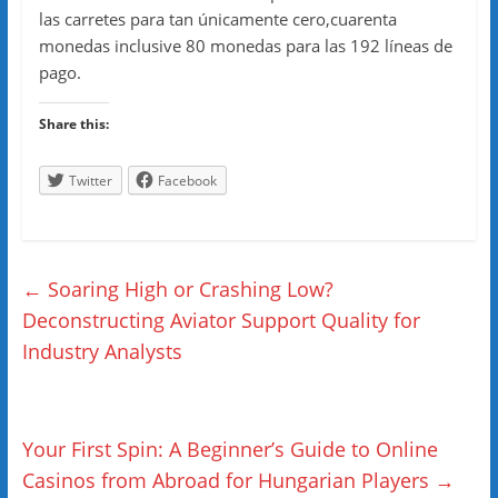
las carretes para tan únicamente cero,cuarenta
monedas inclusive 80 monedas para las 192 líneas de
pago.
Share this:
Twitter
Facebook
←
Soaring High or Crashing Low?
Deconstructing Aviator Support Quality for
Industry Analysts
Your First Spin: A Beginner’s Guide to Online
Casinos from Abroad for Hungarian Players
→