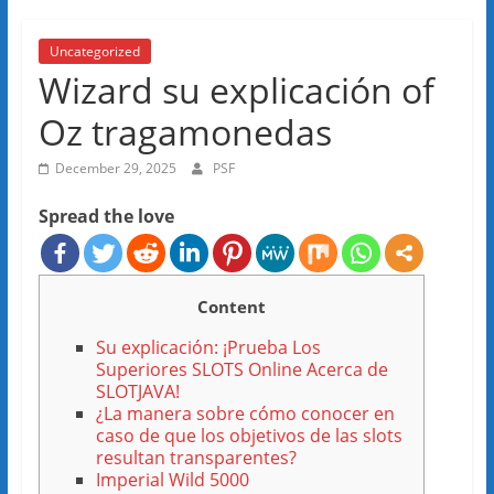
Uncategorized
Wizard su explicación of
Oz tragamonedas
December 29, 2025
PSF
Spread the love
Content
Su explicación: ¡Prueba Los
Superiores SLOTS Online Acerca de
SLOTJAVA!
¿La manera sobre cómo conocer en
caso de que los objetivos de las slots
resultan transparentes?
Imperial Wild 5000