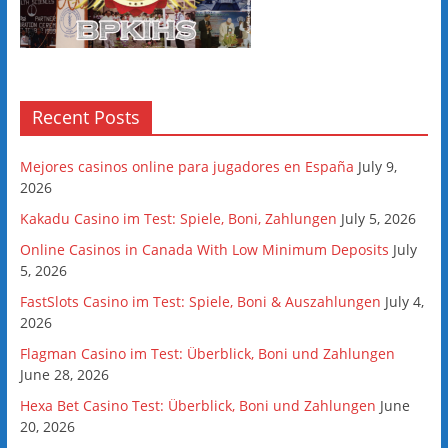
Recent Posts
Mejores casinos online para jugadores en España
July 9,
2026
Kakadu Casino im Test: Spiele, Boni, Zahlungen
July 5, 2026
Online Casinos in Canada With Low Minimum Deposits
July
5, 2026
FastSlots Casino im Test: Spiele, Boni & Auszahlungen
July 4,
2026
Flagman Casino im Test: Überblick, Boni und Zahlungen
June 28, 2026
Hexa Bet Casino Test: Überblick, Boni und Zahlungen
June
20, 2026