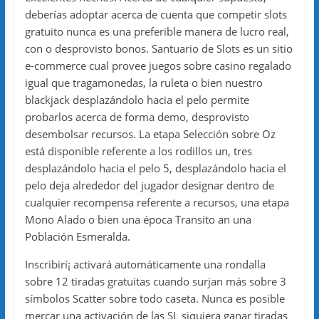
deberías adoptar acerca de cuenta que competir slots
gratuito nunca es una preferible manera de lucro real,
con o desprovisto bonos. Santuario de Slots es un sitio
e-commerce cual provee juegos sobre casino regalado
igual que tragamonedas, la ruleta o bien nuestro
blackjack desplazándolo hacia el pelo permite
probarlos acerca de forma demo, desprovisto
desembolsar recursos. La etapa Selección sobre Oz
está disponible referente a los rodillos un, tres
desplazándolo hacia el pelo 5, desplazándolo hacia el
pelo deja alrededor del jugador designar dentro de
cualquier recompensa referente a recursos, una etapa
Mono Alado o bien una época Transito an una
Población Esmeralda.
Inscribirí¡ activará automáticamente una rondalla
sobre 12 tiradas gratuitas cuando surjan más sobre 3
símbolos Scatter sobre todo caseta. Nunca es posible
mercar una activación de las SL siquiera ganar tiradas