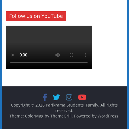
Follow us on YouTube
Copyright © 2026
Parikrama Students' Family
. All rights
reserved.
Theme: ColorMag by
ThemeGrill
. Powered by
WordPress
.