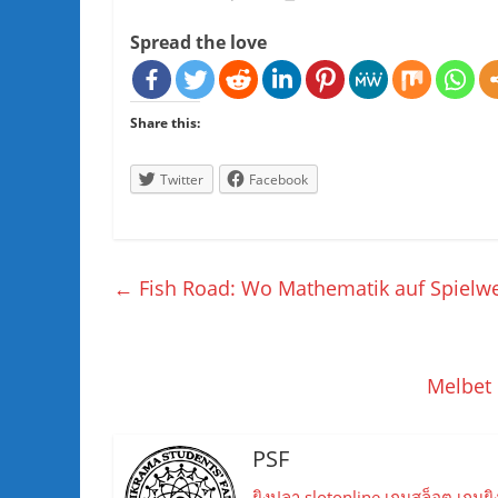
Spread the love
Share this:
Twitter
Facebook
←
Fish Road: Wo Mathematik auf Spielwelt
Melbet
PSF
ยิงปลา
slotonline
เกมสล็อต
เกมย