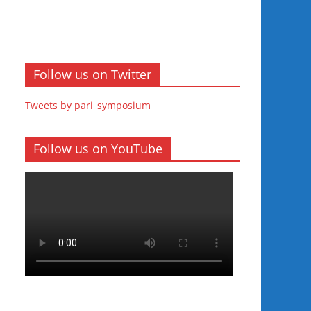
Follow us on Twitter
Tweets by pari_symposium
Follow us on YouTube