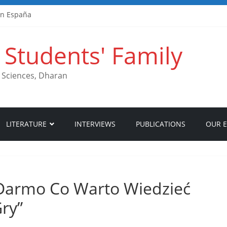
en España
hlungen
nimum Deposits
Students' Family
& Auszahlungen
i und Zahlungen
th Sciences, Dharan
LITERATURE
INTERVIEWS
PUBLICATIONS
OUR 
Darmo Co Warto Wiedzieć
ry”