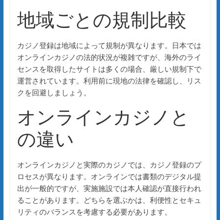
地域ごとの規制比較
カジノ登録は地域によって規制が異なります。日本では
オンラインカジノの法的状況が複雑ですが、海外のライ
センスを取得したサイトは多くの場合、厳しい規制下で
運営されています。利用前に現地の法律を確認し、リス
クを回避しましょう。
オンラインカジノと
の違い
オンラインカジノと実際のカジノでは、カジノ登録のプ
ロセスが異なります。オンラインでは書類のデジタル提
出が一般的ですが、実施施設では本人確認が直接行われ
ることがあります。どちらを選ぶかは、利便性とセキュ
リティのバランスを考慮する必要があります。