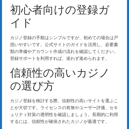
初心者向けの登録ガ
イド
カジノ登録の手順はシンプルですが、初めての場合は戸
惑いやすいです。公式サイトのガイドを活用し、必要書
類の準備やアカウント作成の流れを確認してください。
登録サポートを利用すれば、迷わず進められます。
信頼性の高いカジノ
の選び方
カジノ登録を検討する際、信頼性の高いサイトを選ぶこ
とが大切です。ライセンスの有無やユーザー評価、セキ
ュリティ対策の透明性を確認しましょう。長期的に利用
するには、信頼性が確保されたカジノが最適です。