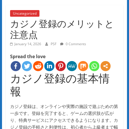
Uncategorized
カジノ登録のメリットと
注意点
January 14, 2026
PSF
0 Comments
Spread the love
カジノ登録の基本情
報
カジノ登録は、オンラインや実際の施設で遊ぶための第
一歩です。登録を完了すると、ゲームの選択肢が広が
り、特典サービスにアクセスできるようになります。カ
ジノ登録の手軽さと利便性は、初心者から上級者まで幅