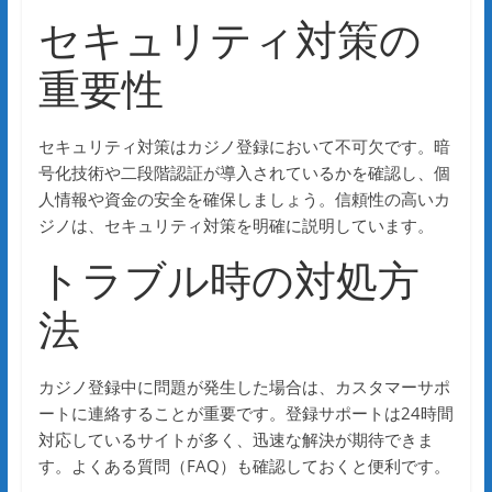
セキュリティ対策の
重要性
セキュリティ対策はカジノ登録において不可欠です。暗
号化技術や二段階認証が導入されているかを確認し、個
人情報や資金の安全を確保しましょう。信頼性の高いカ
ジノは、セキュリティ対策を明確に説明しています。
トラブル時の対処方
法
カジノ登録中に問題が発生した場合は、カスタマーサポ
ートに連絡することが重要です。登録サポートは24時間
対応しているサイトが多く、迅速な解決が期待できま
す。よくある質問（FAQ）も確認しておくと便利です。