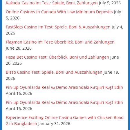
Kakadu Casino im Test: Spiele, Boni, Zahlungen
July 5, 2026
Online Casinos in Canada With Low Minimum Deposits
July
5, 2026
FastSlots Casino im Test: Spiele, Boni & Auszahlungen
July 4,
2026
Flagman Casino im Test: Überblick, Boni und Zahlungen
June 28, 2026
Hexa Bet Casino Test: Überblick, Boni und Zahlungen
June
20, 2026
Bizzo Casino Test: Spiele, Boni und Auszahlungen
June 19,
2026
Pin-up Oyunlarda Real və Demo Arasındakı Fərqləri Kəşf Edin
April 16, 2026
Pin-up Oyunlarda Real və Demo Arasındakı Fərqləri Kəşf Edin
April 16, 2026
Experience Exciting Online Casino Games with Chicken Road
2 in Bangladesh
January 31, 2026