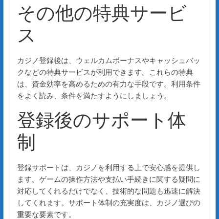
その他の特典サービ
ス
カジノ登録後は、ウェルカムボーナスやキャッシュバッ
クなどの特典サービスが利用できます。これらの特典
は、資金効率を高めるための有力な手段です。利用条件
をよく読み、条件を満たすようにしましょう。
登録後のサポート体
制
登録サポートは、カジノを利用する上で安心感を提供し
ます。ゲームの操作方法や支払い手続きに関する疑問に
対応してくれるだけでなく、技術的な問題も迅速に解決
してくれます。サポート体制の充実度は、カジノ選びの
重要な要素です。