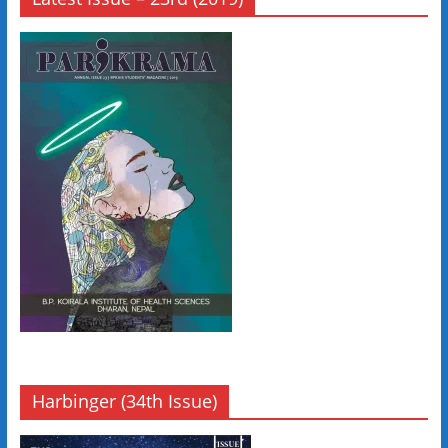
Harbinger (34th Issue)