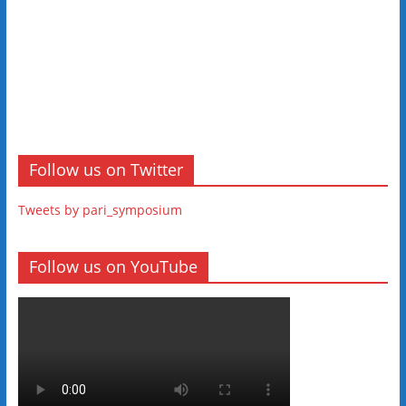
Follow us on Twitter
Tweets by pari_symposium
Follow us on YouTube