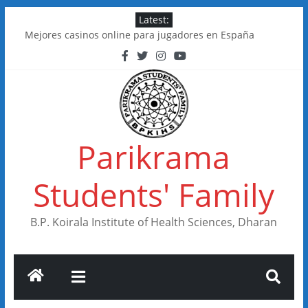
Skip
Latest:
to
Mejores casinos online para jugadores en España
content
Kakadu Casino im Test: Spiele, Boni, Zahlungen
Online Casinos in Canada With Low Minimum Deposits
FastSlots Casino im Test: Spiele, Boni & Auszahlungen
Flagman Casino im Test: Überblick, Boni und Zahlungen
Parikrama
Students' Family
B.P. Koirala Institute of Health Sciences, Dharan