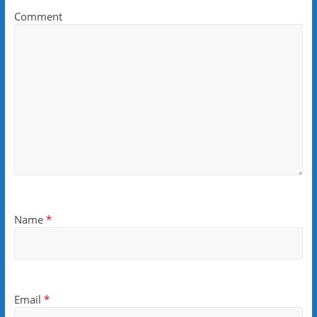
Comment
Name
*
Email
*