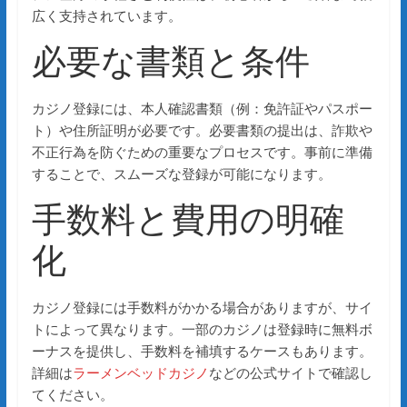
広く支持されています。
必要な書類と条件
カジノ登録には、本人確認書類（例：免許証やパスポー
ト）や住所証明が必要です。必要書類の提出は、詐欺や
不正行為を防ぐための重要なプロセスです。事前に準備
することで、スムーズな登録が可能になります。
手数料と費用の明確
化
カジノ登録には手数料がかかる場合がありますが、サイ
トによって異なります。一部のカジノは登録時に無料ボ
ーナスを提供し、手数料を補填するケースもあります。
詳細は
ラーメンベッドカジノ
などの公式サイトで確認し
てください。