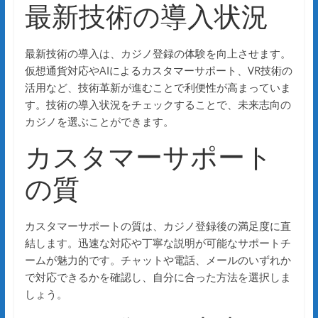
最新技術の導入状況
最新技術の導入は、カジノ登録の体験を向上させます。
仮想通貨対応やAIによるカスタマーサポート、VR技術の
活用など、技術革新が進むことで利便性が高まっていま
す。技術の導入状況をチェックすることで、未来志向の
カジノを選ぶことができます。
カスタマーサポート
の質
カスタマーサポートの質は、カジノ登録後の満足度に直
結します。迅速な対応や丁寧な説明が可能なサポートチ
ームが魅力的です。チャットや電話、メールのいずれか
で対応できるかを確認し、自分に合った方法を選択しま
しょう。