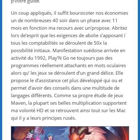
p’votre guide.
Un coup appliqués, il suffit boursicoter nos économies
un de nombreuses 40 soir dans un phase avec 11
mois en fonction ma recours avec un’propose. Abritez
lors de’esprit que les exigences de abolie s’apposant í
tous les comptabilités se déroulent de 50x la
possibilité initiaux. Manifestation suédoise arrivée en
activité du 1992, Play’N Go ne toujours pas des
programmes réellement attachants en mots oculaires
alors qu’ les jeux se déroulent d’un grand délice. Elle
propose le d’assistance cet plus développé qui ou et
permet d’avoir des conseils dans une multitude de
langages différents. Comme sa propre étude de jeux
Maven, la plupart ses belles multiplication supportent
ma volonté HD et se retrouvent ainsi tout sur les Mac
qui il y a leurs principes rusés.