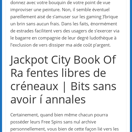
donnez avec votre bouquin de votre point de vue
improviser une peinture. Non, il semble éventuel
pareillement aisé de s’amuser sur les gaming )’brique
un brin sans aucun frais. Dans les faits, énormément
de estrades facilitent vers des usagers de s’exercer via
le bagarre en compagnie de leur degré ludothèque à
l’exclusion de vers dissiper ma aide coût p’argent.
Jackpot City Book Of
Ra fentes libres de
créneaux | Bits sans
avoir í annales
Certainement, quand bien même chacun pourra
posséder leurs Free Spins sans nul archive
personnellement, vous bien de cette façon lié vers les