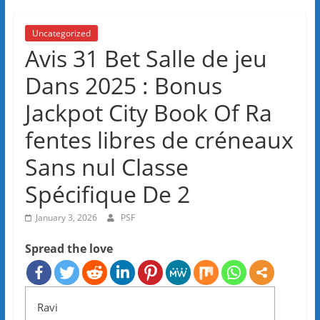
Uncategorized
Avis 31 Bet Salle de jeu
Dans 2025 : Bonus
Jackpot City Book Of Ra
fentes libres de créneaux
Sans nul Classe
Spécifique De 2
January 3, 2026
PSF
Spread the love
Ravi