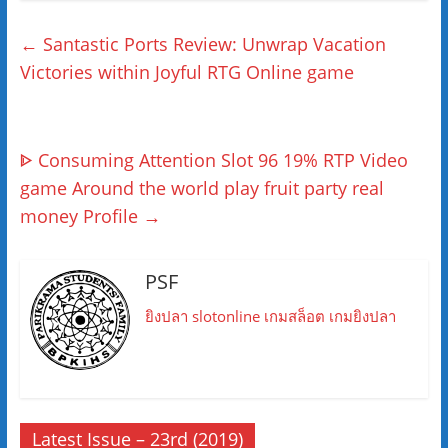
←
Santastic Ports Review: Unwrap Vacation
Victories within Joyful RTG Online game
ᐈ Consuming Attention Slot 96 19% RTP Video
game Around the world play fruit party real
money Profile
→
PSF
ยิงปลา
slotonline
เกมสล็อต
เกมยิงปลา
Latest Issue – 23rd (2019)