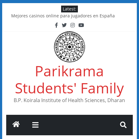
Skip
Latest:
to
Mejores casinos online para jugadores en España
content
Kakadu Casino im Test: Spiele, Boni, Zahlungen
Online Casinos in Canada With Low Minimum Deposits
FastSlots Casino im Test: Spiele, Boni & Auszahlungen
Flagman Casino im Test: Überblick, Boni und Zahlungen
Parikrama
Students' Family
B.P. Koirala Institute of Health Sciences, Dharan