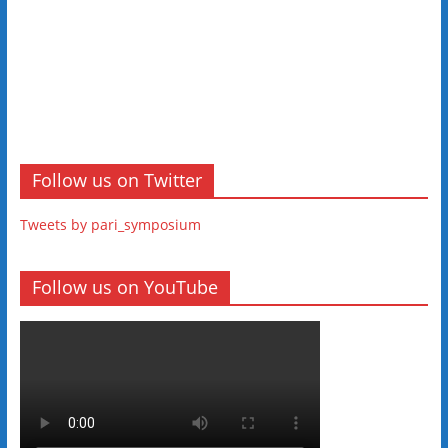
Follow us on Twitter
Tweets by pari_symposium
Follow us on YouTube