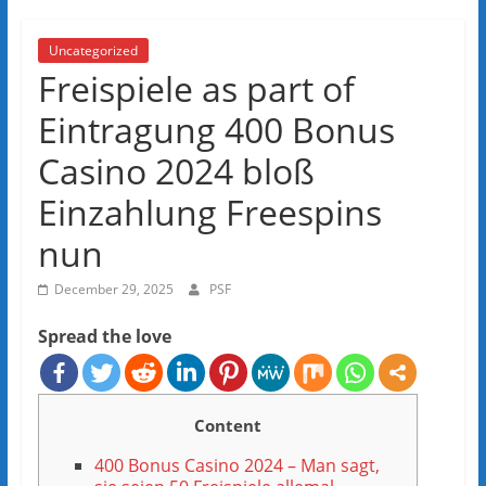
Uncategorized
Freispiele as part of
Eintragung 400 Bonus
Casino 2024 bloß
Einzahlung Freespins
nun
December 29, 2025
PSF
Spread the love
Content
400 Bonus Casino 2024 – Man sagt,