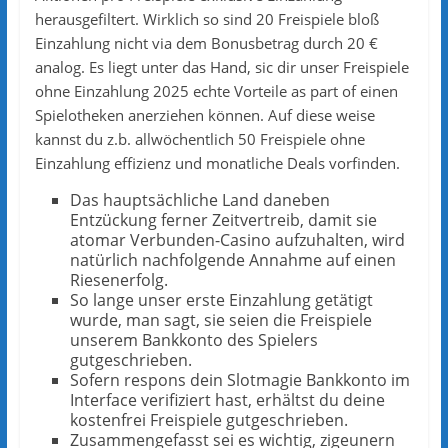
herausgefiltert. Wirklich so sind 20 Freispiele bloß
Einzahlung nicht via dem Bonusbetrag durch 20 €
analog. Es liegt unter das Hand, sic dir unser Freispiele
ohne Einzahlung 2025 echte Vorteile as part of einen
Spielotheken anerziehen können. Auf diese weise
kannst du z.b. allwöchentlich 50 Freispiele ohne
Einzahlung effizienz und monatliche Deals vorfinden.
Das hauptsächliche Land daneben
Entzückung ferner Zeitvertreib, damit sie
atomar Verbunden-Casino aufzuhalten, wird
natürlich nachfolgende Annahme auf einen
Riesenerfolg.
So lange unser erste Einzahlung getätigt
wurde, man sagt, sie seien die Freispiele
unserem Bankkonto des Spielers
gutgeschrieben.
Sofern respons dein Slotmagie Bankkonto im
Interface verifiziert hast, erhältst du deine
kostenfrei Freispiele gutgeschrieben.
Zusammengefasst sei es wichtig, zigeunern