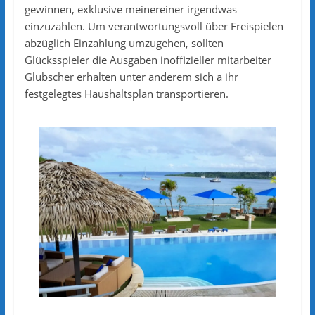
gewinnen, exklusive meinereiner irgendwas
einzuzahlen. Um verantwortungsvoll über Freispielen
abzüglich Einzahlung umzugehen, sollten
Glücksspieler die Ausgaben inoffizieller mitarbeiter
Glubscher erhalten unter anderem sich a ihr
festgelegtes Haushaltsplan transportieren.