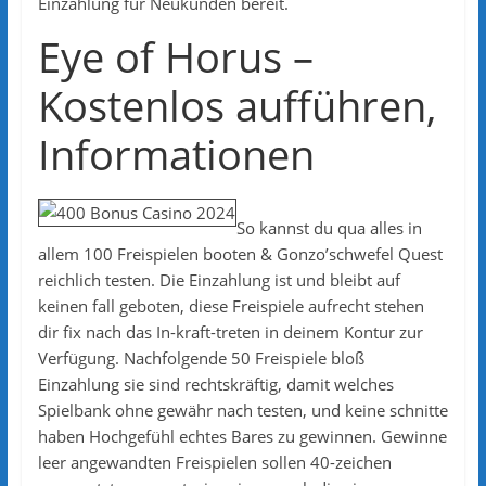
Einzahlung für Neukunden bereit.
Eye of Horus –
Kostenlos aufführen,
Informationen
So kannst du qua alles in
allem 100 Freispielen booten & Gonzo’schwefel Quest
reichlich testen. Die Einzahlung ist und bleibt auf
keinen fall geboten, diese Freispiele aufrecht stehen
dir fix nach das In-kraft-treten in deinem Kontur zur
Verfügung. Nachfolgende 50 Freispiele bloß
Einzahlung sie sind rechtskräftig, damit welches
Spielbank ohne gewähr nach testen, und keine schnitte
haben Hochgefühl echtes Bares zu gewinnen. Gewinne
leer angewandten Freispielen sollen 40-zeichen