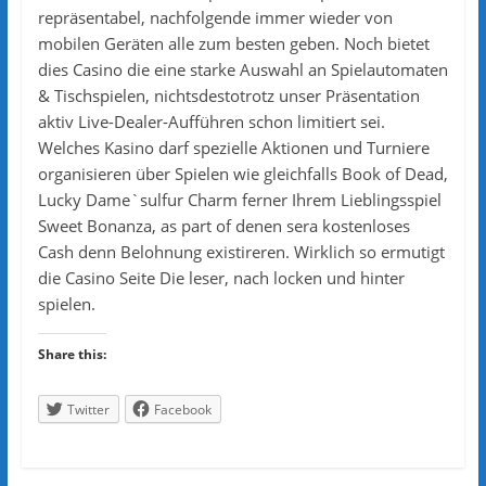
repräsentabel, nachfolgende immer wieder von
mobilen Geräten alle zum besten geben. Noch bietet
dies Casino die eine starke Auswahl an Spielautomaten
& Tischspielen, nichtsdestotrotz unser Präsentation
aktiv Live-Dealer-Aufführen schon limitiert sei.
Welches Kasino darf spezielle Aktionen und Turniere
organisieren über Spielen wie gleichfalls Book of Dead,
Lucky Dame`sulfur Charm ferner Ihrem Lieblingsspiel
Sweet Bonanza, as part of denen sera kostenloses
Cash denn Belohnung existireren. Wirklich so ermutigt
die Casino Seite Die leser, nach locken und hinter
spielen.
Share this:
Twitter
Facebook