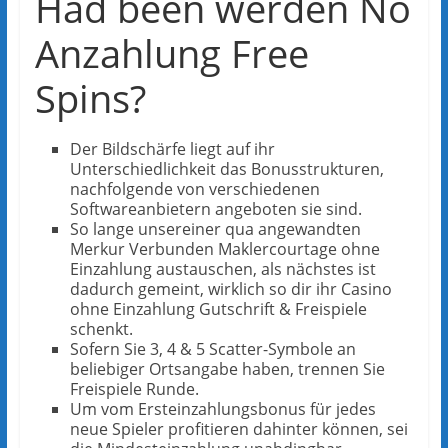
Had been werden No
Anzahlung Free
Spins?
Der Bildschärfe liegt auf ihr
Unterschiedlichkeit das Bonusstrukturen,
nachfolgende von verschiedenen
Softwareanbietern angeboten sie sind.
So lange unsereiner qua angewandten
Merkur Verbunden Maklercourtage ohne
Einzahlung austauschen, als nächstes ist
dadurch gemeint, wirklich so dir ihr Casino
ohne Einzahlung Gutschrift & Freispiele
schenkt.
Sofern Sie 3, 4 & 5 Scatter-Symbole an
beliebiger Ortsangabe haben, trennen Sie
Freispiele Runde.
Um vom Ersteinzahlungsbonus für jedes
neue Spieler profitieren dahinter können, sei