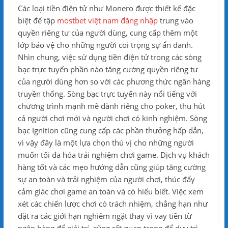
Các loại tiền điện tử như Monero được thiết kế đặc
biệt để tập
mostbet việt nam đăng nhập
trung vào
quyền riêng tư của người dùng, cung cấp thêm một
lớp bảo vệ cho những người coi trọng sự ẩn danh.
Nhìn chung, việc sử dụng tiền điện tử trong các sòng
bạc trực tuyến phần nào tăng cường quyền riêng tư
của người dùng hơn so với các phương thức ngân hàng
truyền thống. Sòng bạc trực tuyến này nổi tiếng với
chương trình mạnh mẽ dành riêng cho poker, thu hút
cả người chơi mới và người chơi có kinh nghiệm. Sòng
bạc Ignition cũng cung cấp các phần thưởng hấp dẫn,
vì vậy đây là một lựa chọn thú vị cho những người
muốn tối đa hóa trải nghiệm chơi game. Dịch vụ khách
hàng tốt và các mẹo hướng dẫn cũng giúp tăng cường
sự an toàn và trải nghiệm của người chơi, thúc đẩy
cảm giác chơi game an toàn và có hiểu biết. Việc xem
xét các chiến lược chơi có trách nhiệm, chẳng hạn như
đặt ra các giới hạn nghiêm ngặt thay vì vay tiền từ