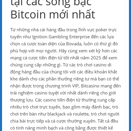
tại các sòng bạc
Bitcoin mới nhất
Từ những nhà cái hàng đầu trong lĩnh vực poker trực
tuyến như Ignition Gambling Enterprise đến các lựa
chọn cá cược toàn diện của Bovada, luôn có thứ gì đó
phù hợp với mọi người. Hãy cùng xem xét kỹ hơn các
mạng cá cược tiền điện tử tốt nhất năm 2025 để xem
chúng cung cấp những gì. Từ các trò chơi casino di
động hàng đầu của chúng tôi với các điều khoản khắt
khe dành cho các phần thưởng riêng tư mà bạn có thể
nhận được trong chương trình VIP, Bitcasino mang đến
trải nghiệm casino tuyệt vời nhất dành riêng cho giới
thượng lưu. Các casino tiền điện tử thường cung cấp
nhiều trò chơi trực tuyến, bao gồm máy đánh bạc, trò
chơi trên bàn như blackjack và roulette, trò chơi người
chia bài trực tiếp và cá cược thường xuyên. Tất cả đều
có tính năng minh bạch và công bằng được thiết kế