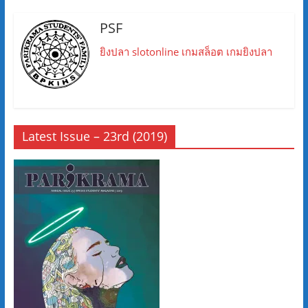
PSF
ยิงปลา
slotonline
เกมสล็อต
เกมยิงปลา
Latest Issue – 23rd (2019)