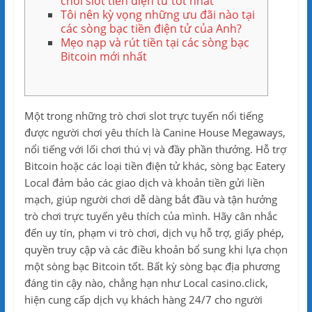
chơi slot tiền điện tử tốt nhất
Tôi nên kỳ vọng những ưu đãi nào tại
các sòng bạc tiền điện tử của Anh?
Mẹo nạp và rút tiền tại các sòng bạc
Bitcoin mới nhất
Một trong những trò chơi slot trực tuyến nổi tiếng
được người chơi yêu thích là Canine House Megaways,
nổi tiếng với lối chơi thú vị và đầy phần thưởng. Hỗ trợ
Bitcoin hoặc các loại tiền điện tử khác, sòng bạc Eatery
Local đảm bảo các giao dịch và khoản tiền gửi liền
mạch, giúp người chơi dễ dàng bắt đầu và tận hưởng
trò chơi trực tuyến yêu thích của mình.
Hãy cân nhắc
đến uy tín, phạm vi trò chơi, dịch vụ hỗ trợ, giấy phép,
quyền truy cập và các điều khoản bổ sung khi lựa chọn
một sòng bạc Bitcoin tốt. Bất kỳ sòng bạc địa phương
đáng tin cậy nào, chẳng hạn như Local casino.click,
hiện cung cấp dịch vụ khách hàng 24/7 cho người