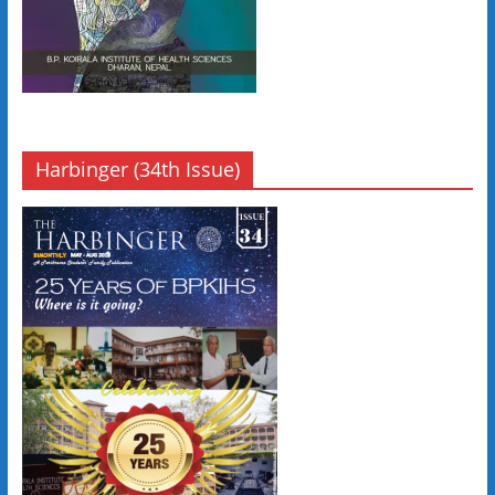
Harbinger (34th Issue)