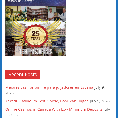
Recent Posts
Mejores casinos online para jugadores en España
July 9,
2026
Kakadu Casino im Test: Spiele, Boni, Zahlungen
July 5, 2026
Online Casinos in Canada With Low Minimum Deposits
July
5, 2026