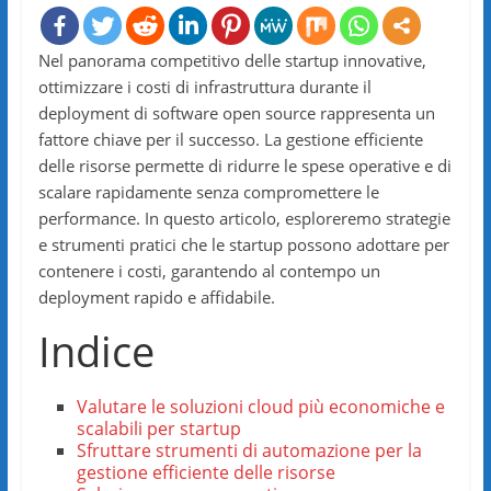
Nel panorama competitivo delle startup innovative,
ottimizzare i costi di infrastruttura durante il
deployment di software open source rappresenta un
fattore chiave per il successo. La gestione efficiente
delle risorse permette di ridurre le spese operative e di
scalare rapidamente senza compromettere le
performance. In questo articolo, esploreremo strategie
e strumenti pratici che le startup possono adottare per
contenere i costi, garantendo al contempo un
deployment rapido e affidabile.
Indice
Valutare le soluzioni cloud più economiche e
scalabili per startup
Sfruttare strumenti di automazione per la
gestione efficiente delle risorse