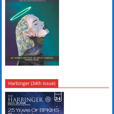
Harbinger (34th Issue)