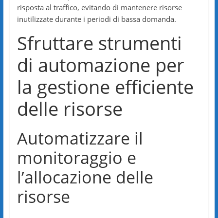
risposta al traffico, evitando di mantenere risorse
inutilizzate durante i periodi di bassa domanda.
Sfruttare strumenti
di automazione per
la gestione efficiente
delle risorse
Automatizzare il
monitoraggio e
l’allocazione delle
risorse