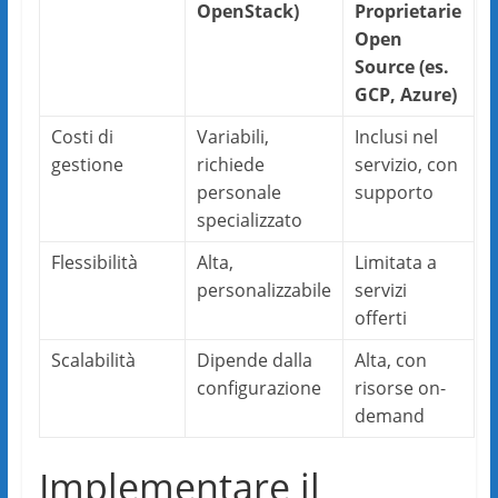
OpenStack)
Proprietarie
Open
Source (es.
GCP, Azure)
Costi di
Variabili,
Inclusi nel
gestione
richiede
servizio, con
personale
supporto
specializzato
Flessibilità
Alta,
Limitata a
personalizzabile
servizi
offerti
Scalabilità
Dipende dalla
Alta, con
configurazione
risorse on-
demand
Implementare il