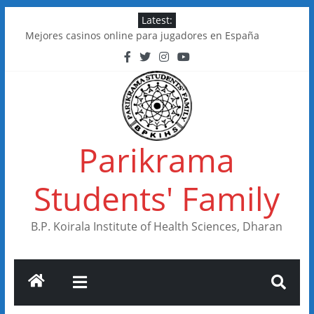
Skip
Latest:
to
Mejores casinos online para jugadores en España
content
Kakadu Casino im Test: Spiele, Boni, Zahlungen
Online Casinos in Canada With Low Minimum Deposits
FastSlots Casino im Test: Spiele, Boni & Auszahlungen
Flagman Casino im Test: Überblick, Boni und Zahlungen
Parikrama
Students' Family
B.P. Koirala Institute of Health Sciences, Dharan