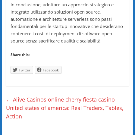
In conclusione, adottare un approccio strategico e
integrato utilizzando soluzioni open source,
automazione e architetture serverless sono passi
fondamentali per le startup innovative che desiderano
contenere i costi di deployment di software open
source senza sacrificare qualità e scalabilità.
Share this:
Twitter
Facebook
←
Alive Casinos online cherry fiesta casino
United states of america: Real Traders, Tables,
Action