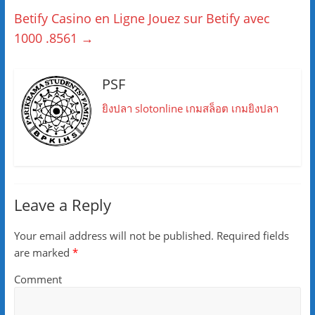
Betify Casino en Ligne Jouez sur Betify avec
1000 .8561
→
PSF
ยิงปลา
slotonline
เกมสล็อต
เกมยิงปลา
Leave a Reply
Your email address will not be published.
Required fields
are marked
*
Comment