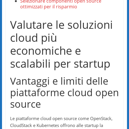
Selezionare componenti open source
ottimizzati per il risparmio
Valutare le soluzioni
cloud più
economiche e
scalabili per startup
Vantaggi e limiti delle
piattaforme cloud open
source
Le piattaforme cloud open source come OpenStack,
CloudStack e Kubernetes offrono alle startup la